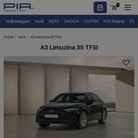
0
Volkswagen
Audi
SEAT
SKODA
CUPRA
PIA Rulate
PIA
Acasă
Audi
A3 Limuzina 35 TFSI
A3 Limuzina 35 TFSI