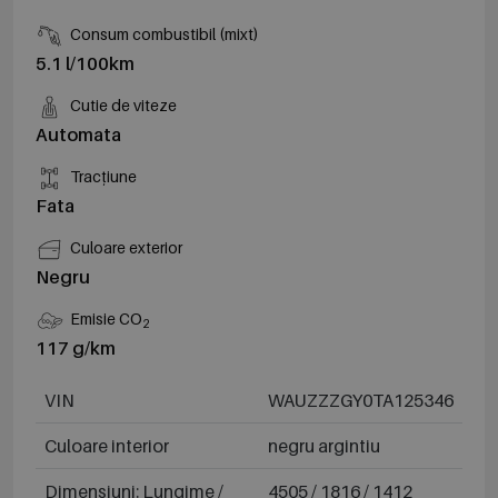
Consum combustibil (mixt)
5.1 l/100km
Cutie de viteze
Automata
Tracțiune
Fata
Culoare exterior
Negru
Emisie CO
2
117 g/km
VIN
WAUZZZGY0TA125346
Culoare interior
negru argintiu
Dimensiuni: Lungime /
4505 / 1816 / 1412