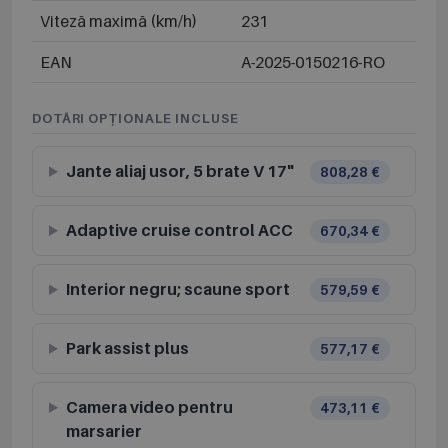
Viteză maximă (km/h)
231
EAN
A-2025-0150216-RO
DOTĂRI OPȚIONALE INCLUSE
Jante aliaj usor, 5 brate V 17"
808,28 €
Adaptive cruise control ACC
670,34 €
Interior negru; scaune sport
579,59 €
Park assist plus
577,17 €
Camera video pentru
473,11 €
marsarier