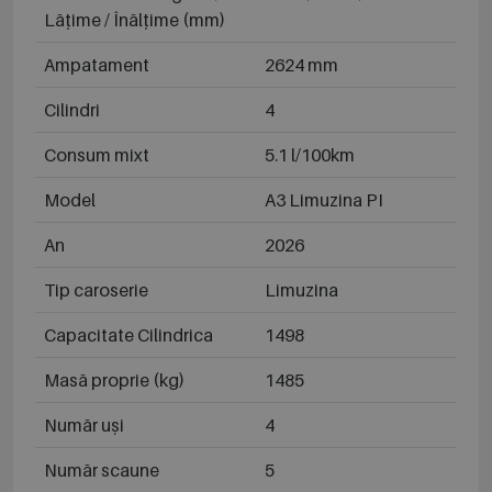
Lățime / Înălțime (mm)
Ampatament
2624 mm
Cilindri
4
Consum mixt
5.1 l/100km
Model
A3 Limuzina PI
An
2026
Tip caroserie
Limuzina
Capacitate Cilindrica
1498
Masă proprie (kg)
1485
Număr uși
4
Număr scaune
5