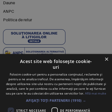
Daune
ANPC
Politica de retur
×
Acest site web folosește cookie-
uri
Abonează-te la Newsletter
Folosim cookie-uri pentru a personaliza conținutul, reclamele și
pentru a ne analiza traficul. De asemenea, împărtășim informații
Te anunțăm când avem oferte noi și promoții la mărcile
despre utilizarea site-ului nostru cu partenerii noștri de publicitate și
tale preferate.
analiză, care le pot combina cu alte informații pe care le-ați furnizat
sau pe care le-au colectat din utilizarea serviciilor lor.
Află mai multe
Trimite
AFIȘAȚI TOȚI PARTENERII
(1910) →
Sunt de acord ca datele cu caracter personal furnizate să fie
STRICT NECESARE
DE PERFORMANȚĂ
colectate pentru a putea fi contactat în vederea solicitării trimise.