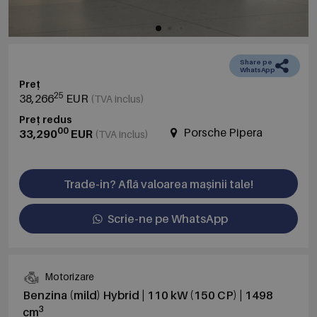
Share pe
WhatsApp
Preț
25
38,266
EUR
(TVA inclus)
Preț redus
00
Porsche Pipera
33,290
EUR
(TVA inclus)
Trade-in? Află valoarea mașinii tale!
Scrie-ne pe WhatsApp
Motorizare
Benzina (mild) Hybrid | 110 kW (150 CP) | 1498
3
cm