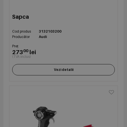
Sapca
Cod produs
3132103200
Producător
Audi
Preț
00
273
lei
(TVA inclus)
Vezi detalii