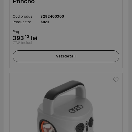
Poncho
Cod produs
3292400300
Producător
Audi
Preț
13
393
lei
(TVA inclus)
Vezi detalii