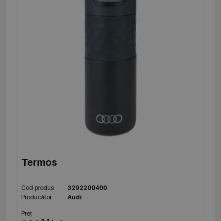
Termos
Cod produs
3292200400
Producător
Audi
Preț
24