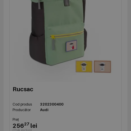
Rucsac
Cod produs
3202300400
Producător
Audi
Preț
27
256
lei
(TVA inclus)