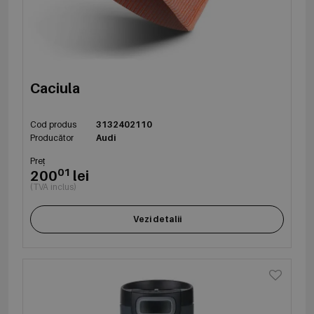
Caciula
Cod produs
3132402110
Producător
Audi
Preț
01
200
lei
(TVA inclus)
Vezi detalii