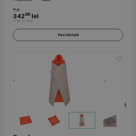
Preț
95
342
lei
(TVA inclus)
Vezi detalii