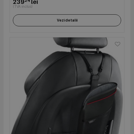
239
lei
(TVA inclus)
Vezi detalii