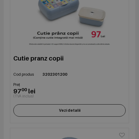
Cutie pranz copii
Cod produs
3202301200
Preț
00
97
lei
(TVA inclus)
Vezi detalii