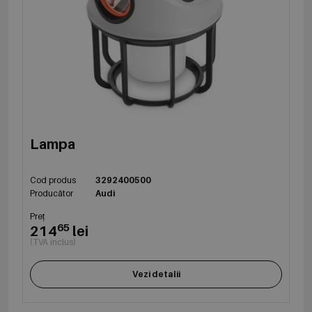
Lampa
Cod produs
3292400500
Producător
Audi
Preț
65
214
lei
(TVA inclus)
Vezi detalii