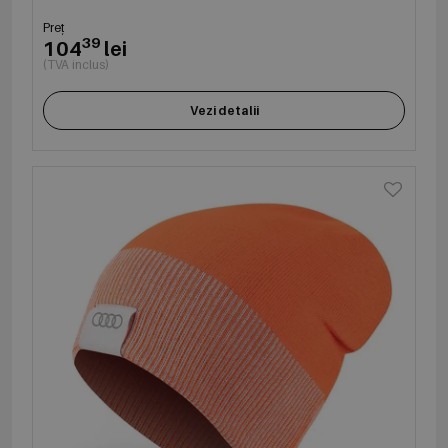
Preț
39
104
lei
(TVA inclus)
Vezi detalii