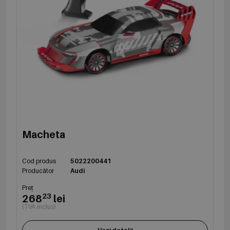
Macheta
Cod produs
5022200441
Producător
Audi
Preț
23
268
lei
(TVA inclus)