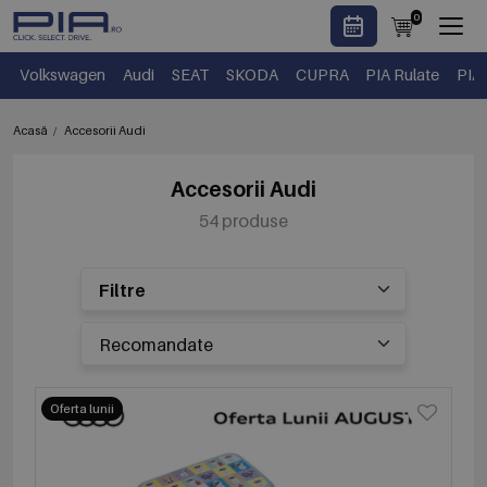
0
Volkswagen
Audi
SEAT
SKODA
CUPRA
PIA Rulate
PIA
Acasă
Accesorii Audi
Accesorii Audi
54 produse
Filtre
Oferta lunii