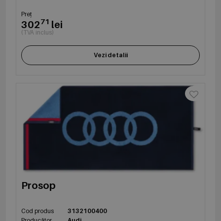
Preț
71
302
lei
(TVA inclus)
Vezi detalii
Prosop
Cod produs
3132100400
Producător
Audi