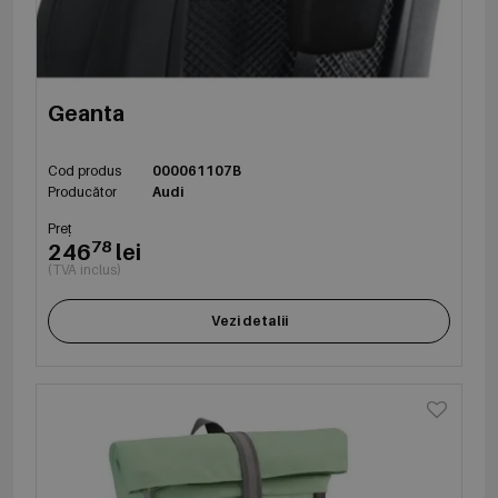
Geanta
Cod produs
000061107B
Producător
Audi
Preț
78
246
lei
(TVA inclus)
Vezi detalii