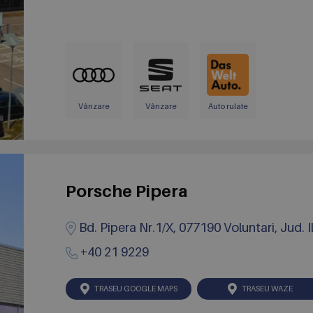
Vânzare
Vânzare
Auto rulate
Porsche Pipera
Bd. Pipera Nr.1/X, 077190 Voluntari, Jud. I
+40 21 9229
TRASEU GOOGLE MAPS
TRASEU WAZE