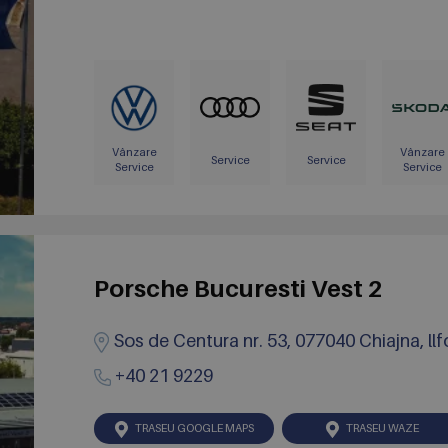
Vânzare
Vânzare
Service
Service
Service
Service
Porsche Bucuresti Vest 2
Sos de Centura nr. 53, 077040 Chiajna, llf
+40 21 9229
TRASEU GOOGLE MAPS
TRASEU WAZE