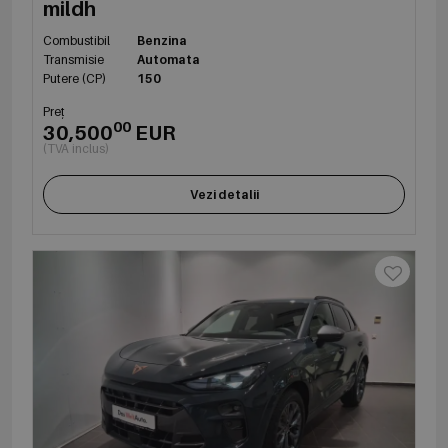
mildh
Combustibil
Benzina
Transmisie
Automata
Putere (CP)
150
Preț
00
30,500
EUR
(TVA inclus)
Vezi detalii