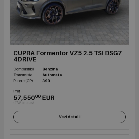
CUPRA Formentor VZ5 2.5 TSI DSG7
4DRIVE
Combustibil
Benzina
Transmisie
Automata
Putere (CP)
390
Preț
00
57,550
EUR
(TVA inclus)
Vezi detalii