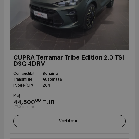
CUPRA Terramar Tribe Edition 2.0 TSI
DSG 4DRV
Combustibil
Benzina
Transmisie
Automata
Putere (CP)
204
Preț
00
44,500
EUR
(TVA inclus)
Vezi detalii