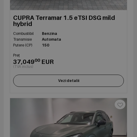
CUPRA Terramar 1.5 eTSI DSG mild
hybrid
Combustibil
Benzina
Transmisie
Automata
Putere (CP)
150
Preț
00
37,049
EUR
(TVA inclus)
Vezi detalii