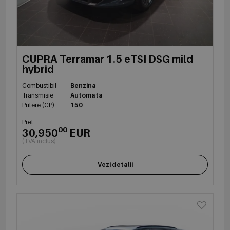
CUPRA Terramar 1.5 eTSI DSG mild
hybrid
Combustibil
Benzina
Transmisie
Automata
Putere (CP)
150
Preț
00
30,950
EUR
(TVA inclus)
Vezi detalii