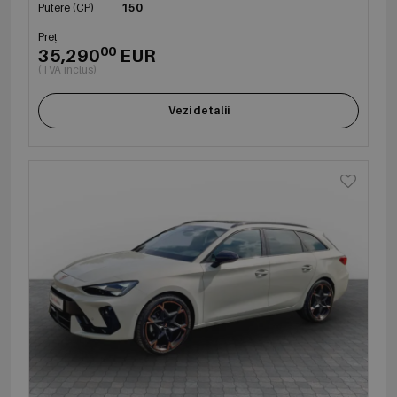
Putere (CP)
150
Preț
00
35,290
EUR
(TVA inclus)
Vezi detalii