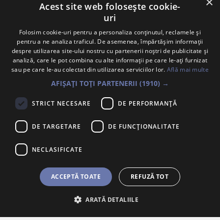
×
Acest site web folosește cookie-
uri
Folosim cookie-uri pentru a personaliza conținutul, reclamele și
pentru a ne analiza traficul. De asemenea, împărtășim informații
despre utilizarea site-ului nostru cu partenerii noștri de publicitate și
analiză, care le pot combina cu alte informații pe care le-ați furnizat
Abonează-te la Newsletter
sau pe care le-au colectat din utilizarea serviciilor lor.
Află mai multe
Te anunțăm când avem oferte noi și promoții la mărcile
AFIȘAȚI TOȚI PARTENERII
(1910) →
tale preferate.
STRICT NECESARE
DE PERFORMANȚĂ
Trimite
DE TARGETARE
DE FUNCŢIONALITATE
Sunt de acord ca datele cu caracter personal furnizate să fie
colectate pentru a putea fi contactat în vederea solicitării trimise.
Declar că am citit și sunt de acord cu
Politica de confidentialitate
.
NECLASIFICATE
PORSCHE INTER AUTO ROMANIA S.R.L.
ACCEPTĂ TOATE
REFUZĂ TOT
Voluntari, Bdul. Pipera Nr. 2, Jud. Ilfov,
Înregistrată la Oficiul Registrului Comerțului Ilfov sub nr.
ARATĂ DETALIILE
J2007002067233, CUI/CIF RO22188461