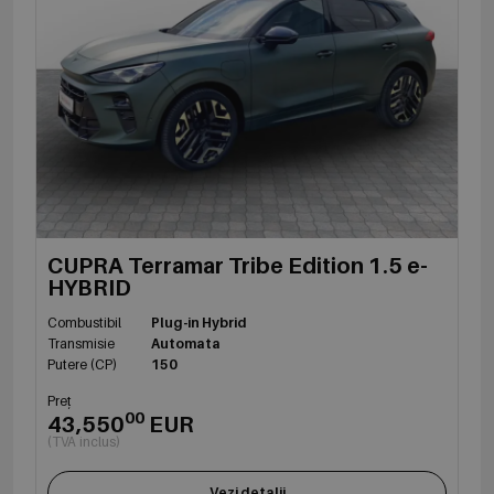
CUPRA Terramar Tribe Edition 1.5 e-
HYBRID
Combustibil
Plug-in Hybrid
Transmisie
Automata
Putere (CP)
150
Preț
00
43,550
EUR
(TVA inclus)
Vezi detalii