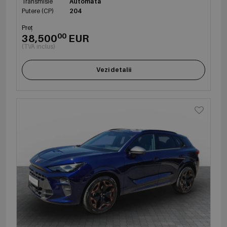
Transmisie
Automata
Putere (CP)
204
Preț
00
38,500
EUR
(TVA inclus)
Vezi detalii