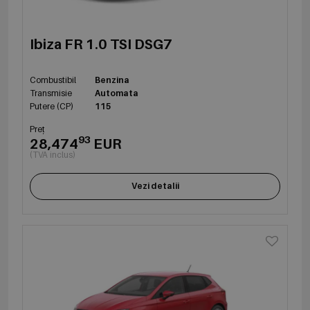
Ibiza FR 1.0 TSI DSG7
Combustibil
Benzina
Transmisie
Automata
Putere (CP)
115
Preț
93
28,474
EUR
(TVA inclus)
Vezi detalii