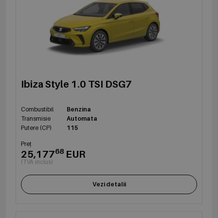
Ibiza Style 1.0 TSI DSG7
Combustibil
Benzina
Transmisie
Automata
Putere (CP)
115
Preț
68
25,177
EUR
(TVA inclus)
Vezi detalii