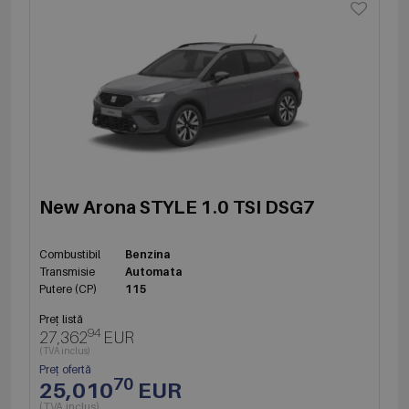
New Arona STYLE 1.0 TSI DSG7
Combustibil
Benzina
Transmisie
Automata
Putere (CP)
115
Preț listă
94
27,362
EUR
(TVA inclus)
Preț ofertă
70
25,010
EUR
(TVA inclus)