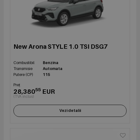
New Arona STYLE 1.0 TSI DSG7
Combustibil
Benzina
Transmisie
Automata
Putere (CP)
115
Preț
55
28,380
EUR
(TVA inclus)
Vezi detalii