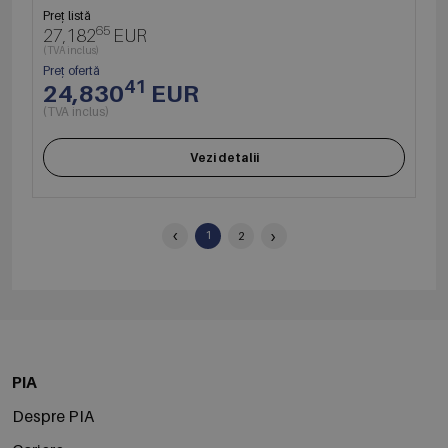
Preț listă
65
27,182
EUR
(TVA inclus)
Preț ofertă
41
24,830
EUR
(TVA inclus)
Vezi detalii
‹
›
1
2
PIA
Despre PIA