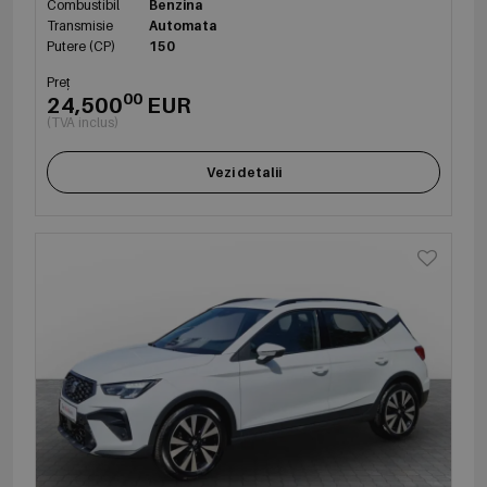
Combustibil
Benzina
Transmisie
Automata
Putere (CP)
150
Preț
00
24,500
EUR
(TVA inclus)
Vezi detalii