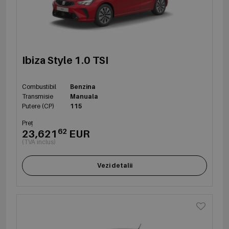
Ibiza Style 1.0 TSI
Combustibil
Benzina
Transmisie
Manuala
Putere (CP)
115
Preț
62
23,621
EUR
(TVA inclus)
Vezi detalii