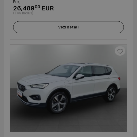
Preț
00
26,489
EUR
(TVA inclus)
Vezi detalii