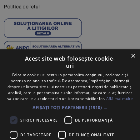
Politica de retur
×
Acest site web folosește cookie-
uri
Abonează-te la Newsletter
Folosim cookie-uri pentru a personaliza conținutul, reclamele și
pentru a ne analiza traficul. De asemenea, împărtășim informații
Te anunțăm când avem oferte noi și promoții la mărcile
despre utilizarea site-ului nostru cu partenerii noștri de publicitate și
tale preferate.
analiză, care le pot combina cu alte informații pe care le-ați furnizat
sau pe care le-au colectat din utilizarea serviciilor lor.
Află mai multe
Trimite
AFIȘAȚI TOȚI PARTENERII
(1910) →
Sunt de acord ca datele cu caracter personal furnizate să fie
STRICT NECESARE
DE PERFORMANȚĂ
colectate pentru a putea fi contactat în vederea solicitării trimise.
Declar că am citit și sunt de acord cu
Politica de confidentialitate
.
DE TARGETARE
DE FUNCŢIONALITATE