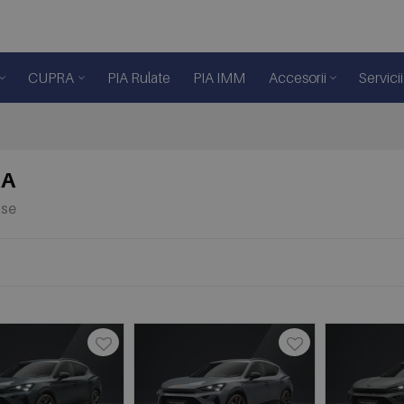
CUPRA
PIA Rulate
PIA IMM
Accesorii
Servicii
RA
use