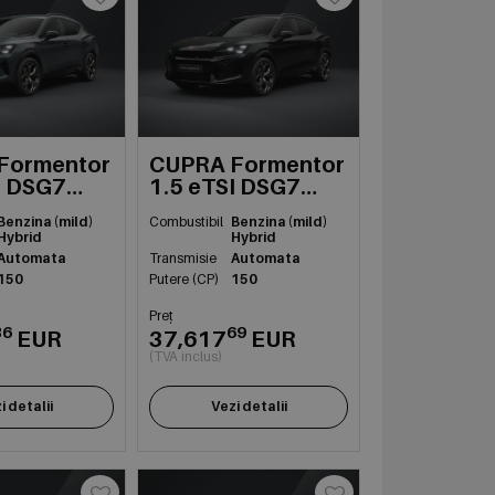
Formentor
CUPRA Formentor
I DSG7
1.5 eTSI DSG7
mildh
Benzina (mild)
Combustibil
Benzina (mild)
Hybrid
Hybrid
Automata
Transmisie
Automata
150
Putere (CP)
150
Preț
36
69
EUR
37,617
EUR
(TVA inclus)
i detalii
Vezi detalii