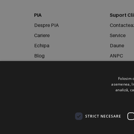
PIA
Suport Cli
Despre PIA
Contactea
Cariere
Service
Echipa
Daune
Blog
ANPC
Campanii
Politica de
Termeni și condiții
Folosim c
asemenea, împ
Politica de confidențialitate
analiză, ca
Politica de utilizare Cookie-uri
Social media
STRICT NECESARE