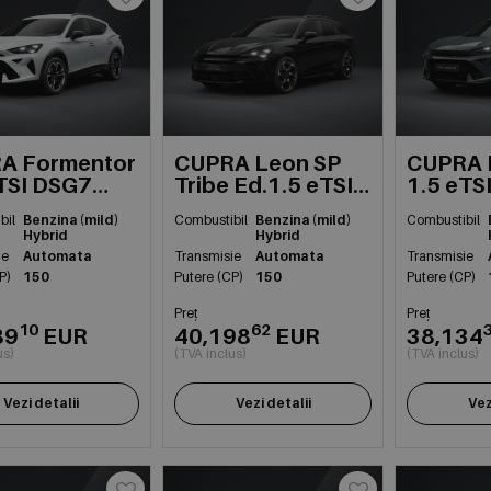
A Formentor
CUPRA Leon SP
CUPRA 
TSI DSG7
Tribe Ed.1.5 eTSI
1.5 eTS
DSG7 mhev
mildh
bil
Benzina (mild)
Combustibil
Benzina (mild)
Combustibil
Hybrid
Hybrid
ie
Automata
Transmisie
Automata
Transmisie
P)
150
Putere (CP)
150
Putere (CP)
Preț
Preț
10
62
89
EUR
40,198
EUR
38,134
us)
(TVA inclus)
(TVA inclus)
Vezi detalii
Vezi detalii
Vez