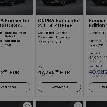
A Formentor
CUPRA Formentor
Forment
TSI DSG7
2.0 TSI 4DRIVE
Edition
DSG7m
bil
Benzina (mild)
Combustibil
Benzina
Combustibil
Hybrid
Transmisie
Automata
ie
Automata
Transmisie
Putere (CP)
204
P)
150
Putere (CP)
Preț listă
29
43,982
(TVA inclus)
Preț ofertă
Preț
40,98
33
00
72
EUR
47,795
EUR
us)
(TVA inclus)
(TVA inclus)
Vezi detalii
Vezi detalii
Vez