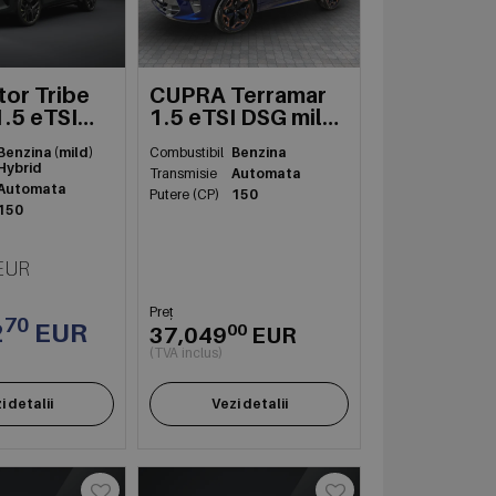
or Tribe
CUPRA Terramar
1.5 eTSI
1.5 eTSI DSG mild
hev
hybrid
Benzina (mild)
Combustibil
Benzina
Hybrid
Transmisie
Automata
Automata
Putere (CP)
150
150
EUR
Preț
70
2
EUR
00
37,049
EUR
(TVA inclus)
i detalii
Vezi detalii