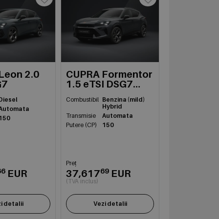
Leon 2.0
CUPRA Formentor
G7
1.5 eTSI DSG7
mildh
Diesel
Combustibil
Benzina (mild)
Hybrid
Automata
Transmisie
Automata
150
Putere (CP)
150
Preț
66
69
EUR
37,617
EUR
(TVA inclus)
i detalii
Vezi detalii