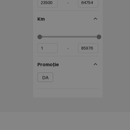
-
Km
-
Promoție
DA