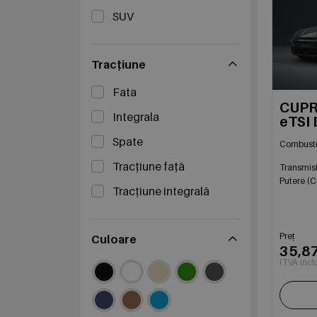
SUV
Tracțiune
Fata
CUPR
Integrala
eTSI 
Spate
Combusti
Tracțiune față
Transmis
Putere (C
Tracțiune integrală
Preț
Culoare
35,8
(TVA incl