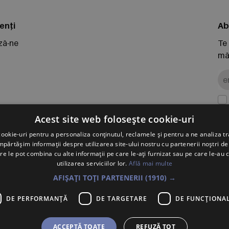
enți
Ab
ză-ne
Te
măr
 retur
Acest site web folosește cookie-uri
ookie-uri pentru a personaliza conținutul, reclamele și pentru a ne analiza tr
ărtășim informații despre utilizarea site-ului nostru cu partenerii noștri de 
PO
re le pot combina cu alte informații pe care le-ați furnizat sau pe care le-au 
Vol
utilizarea serviciilor lor.
Află mai multe
Înr
AFIȘAȚI TOȚI PARTENERII
(1910) →
J2
DE PERFORMANȚĂ
DE TARGETARE
DE FUNCŢIONAL
ACCEPTĂ TOATE
REFUZĂ TOT