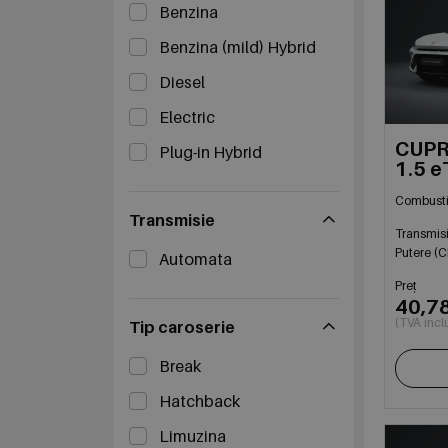
Benzina
Benzina (mild) Hybrid
Diesel
Electric
CUPR
Plug-in Hybrid
1.5 e
mildh
Combusti
Transmisie
Transmis
Putere (C
Automata
Preț
40,7
(TVA incl
Tip caroserie
Break
Hatchback
Limuzina