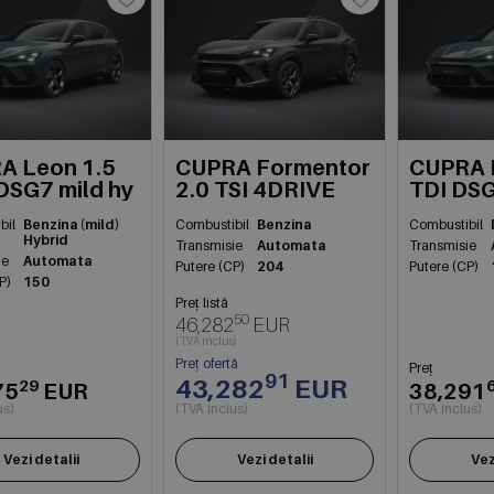
A Leon 1.5
CUPRA Formentor
CUPRA 
DSG7 mild hy
2.0 TSI 4DRIVE
TDI DS
bil
Benzina (mild)
Combustibil
Benzina
Combustibil
Hybrid
Transmisie
Automata
Transmisie
ie
Automata
Putere (CP)
204
Putere (CP)
P)
150
Preț listă
50
46,282
EUR
(TVA inclus)
Preț ofertă
Preț
91
43,282
EUR
29
75
EUR
38,291
us)
(TVA inclus)
(TVA inclus)
Vezi detalii
Vezi detalii
Vez