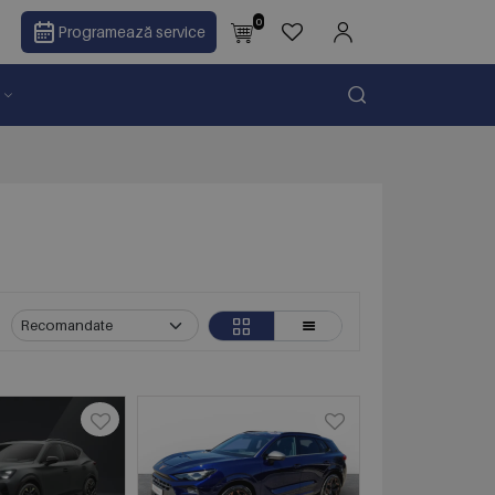
0
Programează service