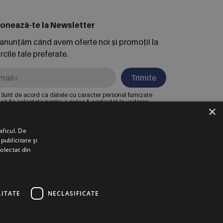
onează-te la Newsletter
 anunțăm când avem oferte noi și promoții la
cile tale preferate.
Trimite
Sunt de acord ca datele cu caracter personal furnizate
să fie colectate pentru a putea fi contactat în vederea
×
solicitării trimise. Declar că am citit și sunt de acord cu
Politica de confidentialitate
.
aficul. De
publicitate și
RSCHE INTER AUTO ROMANIA S.R.L.
colectat din
untari, Bdul. Pipera Nr. 2, Jud. Ilfov,
egistrată la Oficiul Registrului Comerțului Ilfov sub nr.
007002067233, CUI/CIF RO22188461
ITATE
NECLASIFICATE