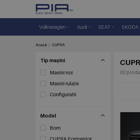
Volkswagen
Audi
SEAT
SKODA
Acasă
CUPRA
Tip mașini
CUP
62 prod
Masini noi
Masini rulate
Configuratii
Model
Born
CUPRA Formentor