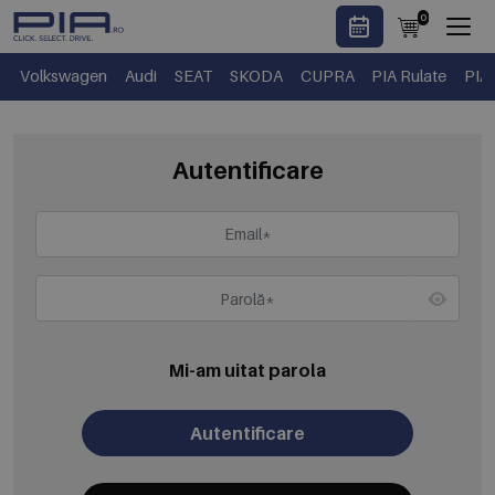
0
Volkswagen
Audi
SEAT
SKODA
CUPRA
PIA Rulate
PIA
Autentificare
Mi-am uitat parola
Autentificare