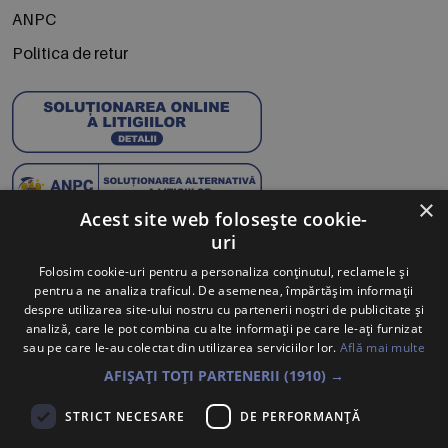
ANPC
Politica de retur
×
Acest site web folosește cookie-
uri
Abonează-te la Newsletter
Folosim cookie-uri pentru a personaliza conținutul, reclamele și
pentru a ne analiza traficul. De asemenea, împărtășim informații
Te anunțăm când avem oferte noi și promoții la mărcile
despre utilizarea site-ului nostru cu partenerii noștri de publicitate și
tale preferate.
analiză, care le pot combina cu alte informații pe care le-ați furnizat
sau pe care le-au colectat din utilizarea serviciilor lor.
Află mai multe
Trimite
AFIȘAȚI TOȚI PARTENERII
(1910) →
Sunt de acord ca datele cu caracter personal furnizate să fie
STRICT NECESARE
DE PERFORMANȚĂ
colectate pentru a putea fi contactat în vederea solicitării trimise.
Declar că am citit și sunt de acord cu
Politica de confidentialitate
.