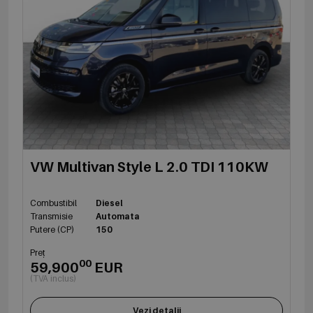
VW Multivan Style L 2.0 TDI 110KW
Combustibil
Diesel
Transmisie
Automata
Putere (CP)
150
Preț
00
59,900
EUR
(TVA inclus)
Vezi detalii