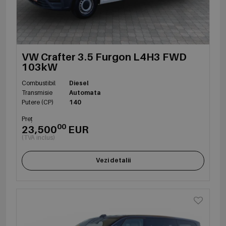
VW Crafter 3.5 Furgon L4H3 FWD
103kW
Combustibil
Diesel
Transmisie
Automata
Putere (CP)
140
Preț
00
23,500
EUR
(TVA inclus)
Vezi detalii