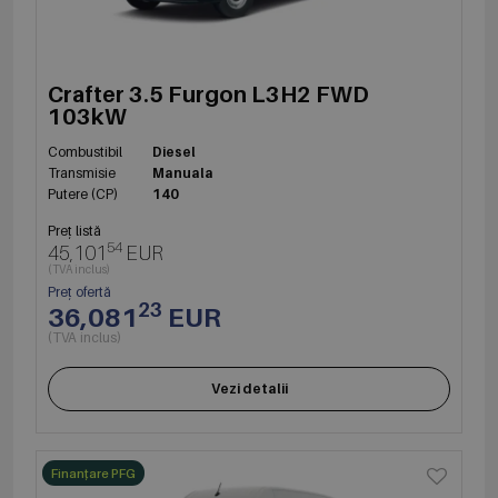
Crafter 3.5 Furgon L3H2 FWD
103kW
Combustibil
Diesel
Transmisie
Manuala
Putere (CP)
140
Preț listă
54
45,101
EUR
(TVA inclus)
Preț ofertă
23
36,081
EUR
(TVA inclus)
Vezi detalii
Finanțare PFG