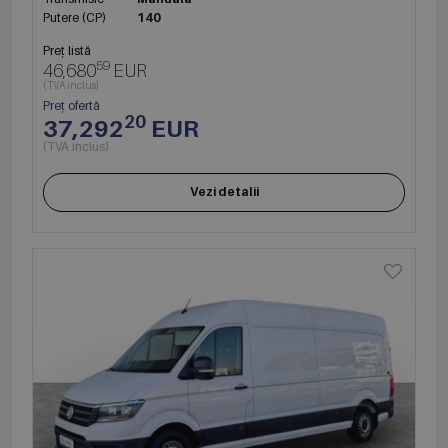
Putere (CP)
140
Preț listă
59
46,680
EUR
(TVA inclus)
Preț ofertă
20
37,292
EUR
(TVA inclus)
Vezi detalii