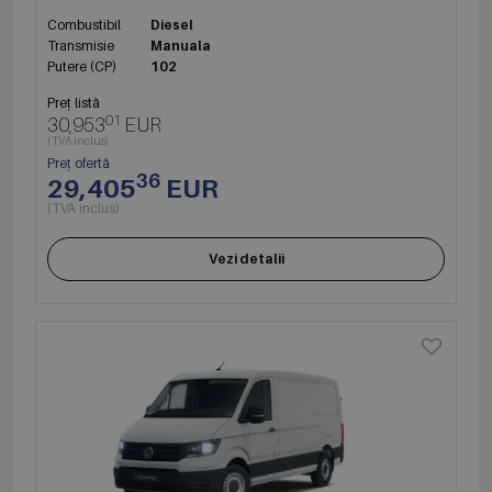
Combustibil
Diesel
Transmisie
Manuala
Putere (CP)
102
Preț listă
01
30,953
EUR
(TVA inclus)
Preț ofertă
36
29,405
EUR
(TVA inclus)
Vezi detalii