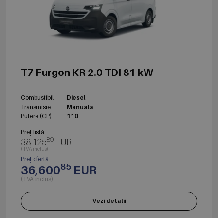
T7 Furgon KR 2.0 TDI 81 kW
Combustibil
Diesel
Transmisie
Manuala
Putere (CP)
110
Preț listă
89
38,125
EUR
(TVA inclus)
Preț ofertă
85
36,600
EUR
(TVA inclus)
Vezi detalii