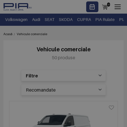
0
Volkswagen
Audi
SEAT
SKODA
CUPRA
PIA Rulate
PIA
Acasă
Vehicule comerciale
Vehicule comerciale
50 produse
Filtre