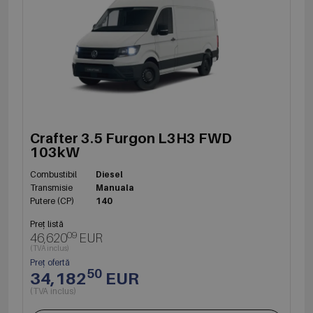
Crafter 3.5 Furgon L3H3 FWD
103kW
Combustibil
Diesel
Transmisie
Manuala
Putere (CP)
140
Preț listă
09
46,620
EUR
(TVA inclus)
Preț ofertă
50
34,182
EUR
(TVA inclus)