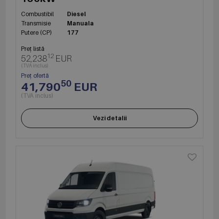
Combustibil
Diesel
Transmisie
Manuala
Putere (CP)
177
Preț listă
12
52,238
EUR
(TVA inclus)
Preț ofertă
50
41,790
EUR
(TVA inclus)
Vezi detalii