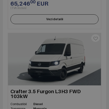
00
65,246
EUR
(TVA inclus)
Vezi detalii
Crafter 3.5 Furgon L3H3 FWD
103kW
Combustibil
Diesel
Transmisie
Manuala