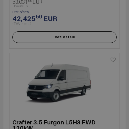
88
53,031
EUR
(TVA inclus)
Preț ofertă
50
42,425
EUR
(TVA inclus)
Vezi detalii
Crafter 3.5 Furgon L5H3 FWD
130kW