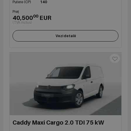
Putere (CP)
140
Preț
00
40,500
EUR
(TVA inclus)
Vezi detalii
Caddy Maxi Cargo 2.0 TDI 75 kW