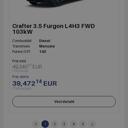
Crafter 3.5 Furgon L4H3 FWD
103kW
Combustibil
Diesel
Transmisie
Manuala
Putere (CP)
140
Preț listă
17
49,340
EUR
(TVA inclus)
Preț ofertă
14
39,472
EUR
(TVA inclus)
Vezi detalii
‹
›
1
2
3
4
5