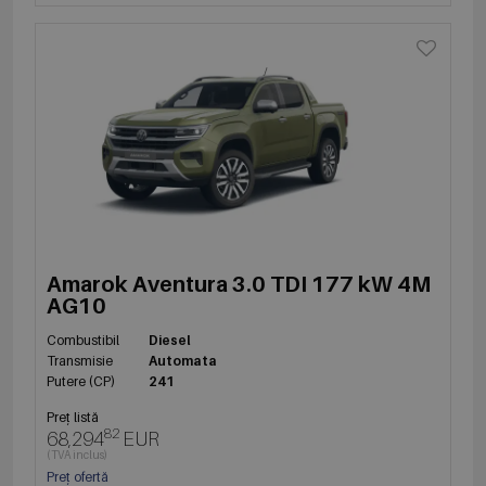
Amarok Aventura 3.0 TDI 177 kW 4M
AG10
Combustibil
Diesel
Transmisie
Automata
Putere (CP)
241
Preț listă
82
68,294
EUR
(TVA inclus)
Preț ofertă