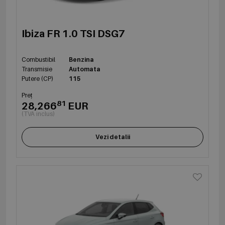
Ibiza FR 1.0 TSI DSG7
Combustibil
Benzina
Transmisie
Automata
Putere (CP)
115
Preț
81
28,266
EUR
(TVA inclus)
Vezi detalii