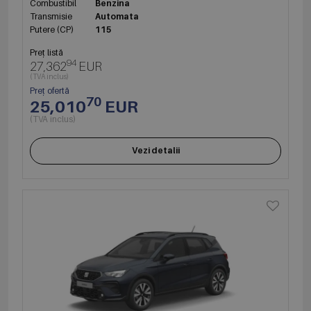
Combustibil
Benzina
Transmisie
Automata
Putere (CP)
115
Preț listă
94
27,362
EUR
(TVA inclus)
Preț ofertă
70
25,010
EUR
(TVA inclus)
Vezi detalii