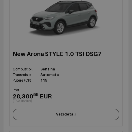
New Arona STYLE 1.0 TSI DSG7
Combustibil
Benzina
Transmisie
Automata
Putere (CP)
115
Preț
55
28,380
EUR
(TVA inclus)
Vezi detalii