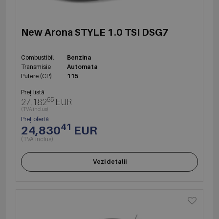
New Arona STYLE 1.0 TSI DSG7
Combustibil
Benzina
Transmisie
Automata
Putere (CP)
115
Preț listă
65
27,182
EUR
(TVA inclus)
Preț ofertă
41
24,830
EUR
(TVA inclus)
Vezi detalii