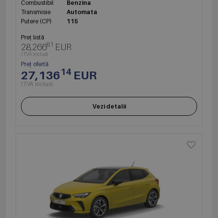
Combustibil
Benzina
Transmisie
Automata
Putere (CP)
115
Preț listă
81
28,266
EUR
(TVA inclus)
Preț ofertă
14
27,136
EUR
(TVA inclus)
Vezi detalii