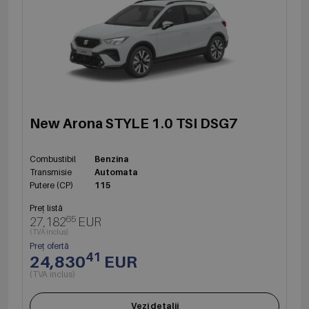
New Arona STYLE 1.0 TSI DSG7
Combustibil
Benzina
Transmisie
Automata
Putere (CP)
115
Preț listă
65
27,182
EUR
(TVA inclus)
Preț ofertă
41
24,830
EUR
(TVA inclus)
Vezi detalii