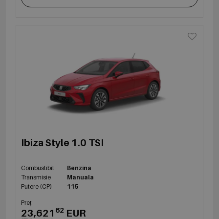
Ibiza Style 1.0 TSI
Combustibil
Benzina
Transmisie
Manuala
Putere (CP)
115
Preț
62
23,621
EUR