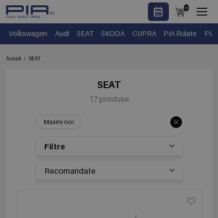
0
Volkswagen
Audi
SEAT
SKODA
CUPRA
PIA Rulate
PIA
Acasă
SEAT
SEAT
17 produse
Masini noi
Filtre