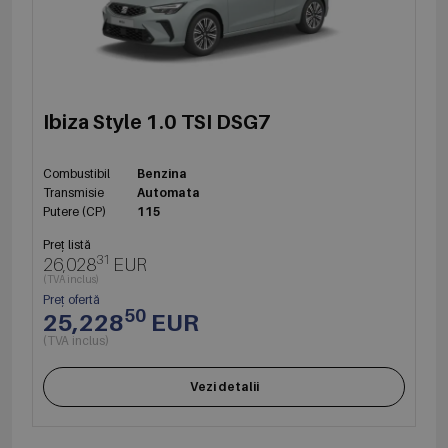
Ibiza Style 1.0 TSI DSG7
Combustibil
Benzina
Transmisie
Automata
Putere (CP)
115
Preț listă
31
26,028
EUR
(TVA inclus)
Preț ofertă
50
25,228
EUR
(TVA inclus)
Vezi detalii