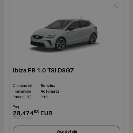
Ibiza FR 1.0 TSI DSG7
Combustibil
Benzina
Transmisie
Automata
Putere (CP)
115
Preț
93
28,474
EUR
(TVA inclus)
Vezi detalii