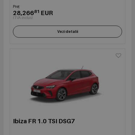
Preț
81
28,266
EUR
(TVA inclus)
Vezi detalii
Ibiza FR 1.0 TSI DSG7