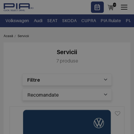
0
Volkswagen
Audi
SEAT
SKODA
CUPRA
PIA Rulate
PIA
Acasă
Servicii
Servicii
7 produse
Filtre