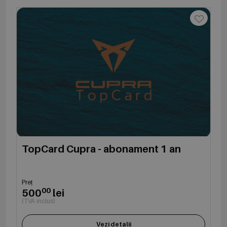
TopCard Cupra - abonament 1 an
Preț
00
500
lei
(TVA inclus)
Vezi detalii