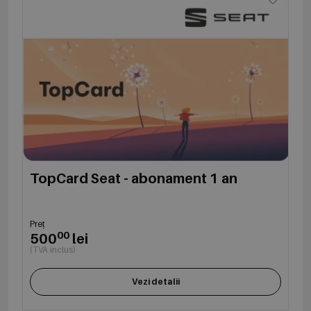
TopCard Seat - abonament 1 an
Preț
00
500
lei
(TVA inclus)
Vezi detalii