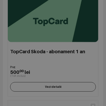
TopCard Skoda - abonament 1 an
Preț
00
500
lei
(TVA inclus)
Vezi detalii