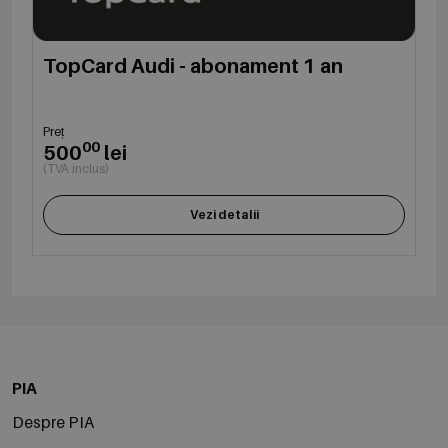
TopCard Audi - abonament 1 an
Preț
00
500
lei
(TVA inclus)
Vezi detalii
PIA
Despre PIA