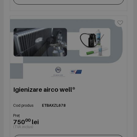
Igienizare airco well®
Cod produs
ETBAXZL678
Preț
00
750
lei
(TVA inclus)