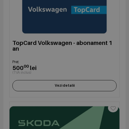
TopCard Volkswagen - abonament 1
an
Preț
00
500
lei
(TVA inclus)
Vezi detalii