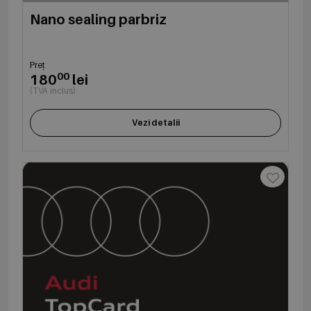
Nano sealing parbriz
Preț
00
180
lei
(TVA inclus)
Vezi detalii