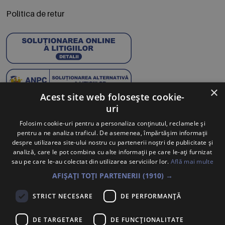
Politica de retur
×
Acest site web folosește cookie-
uri
Abonează-te la Newsletter
Folosim cookie-uri pentru a personaliza conținutul, reclamele și
pentru a ne analiza traficul. De asemenea, împărtășim informații
Te anunțăm când avem oferte noi și promoții la mărcile
despre utilizarea site-ului nostru cu partenerii noștri de publicitate și
tale preferate.
analiză, care le pot combina cu alte informații pe care le-ați furnizat
sau pe care le-au colectat din utilizarea serviciilor lor.
Află mai multe
Trimite
AFIȘAȚI TOȚI PARTENERII
(1910) →
Sunt de acord ca datele cu caracter personal furnizate să fie
STRICT NECESARE
DE PERFORMANȚĂ
colectate pentru a putea fi contactat în vederea solicitării trimise.
Declar că am citit și sunt de acord cu
Politica de confidentialitate
.
DE TARGETARE
DE FUNCŢIONALITATE