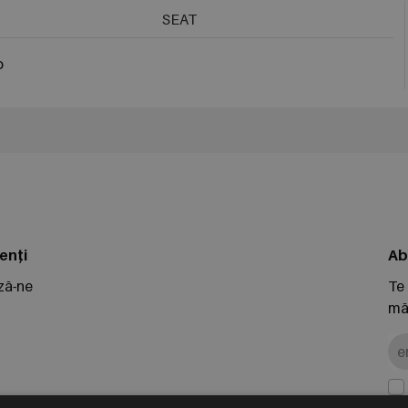
SEAT
o
enți
Ab
ză-ne
Te
măr