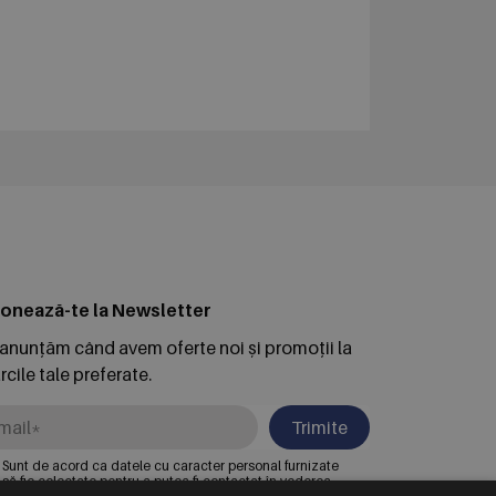
onează-te la Newsletter
 anunțăm când avem oferte noi și promoții la
cile tale preferate.
Trimite
Sunt de acord ca datele cu caracter personal furnizate
să fie colectate pentru a putea fi contactat în vederea