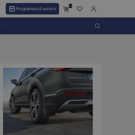
0
Programează service