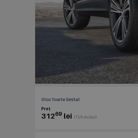
Stoc foarte limitat
Preț
69
312
lei
(TVA inclus)