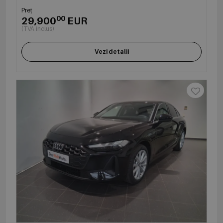
Preț
00
29,900
EUR
(TVA inclus)
Vezi detalii