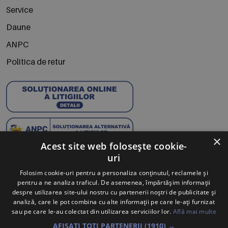
Service
Daune
ANPC
Politica de retur
×
Acest site web folosește cookie-
uri
Abonează-te la Newsletter
Folosim cookie-uri pentru a personaliza conținutul, reclamele și
pentru a ne analiza traficul. De asemenea, împărtășim informații
Te anunțăm când avem oferte noi și promoții la mărcile
despre utilizarea site-ului nostru cu partenerii noștri de publicitate și
tale preferate.
analiză, care le pot combina cu alte informații pe care le-ați furnizat
sau pe care le-au colectat din utilizarea serviciilor lor.
Află mai multe
Trimite
AFIȘAȚI TOȚI PARTENERII
(1910) →