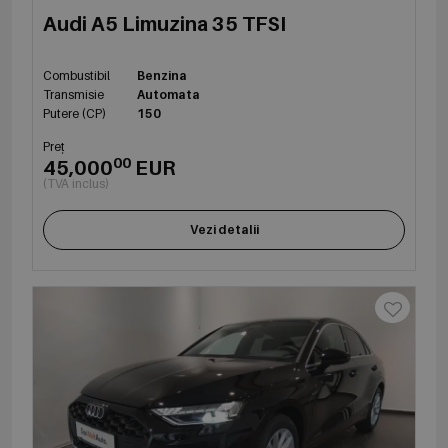
Audi A5 Limuzina 35 TFSI
Combustibil
Benzina
Transmisie
Automata
Putere (CP)
150
Preț
00
45,000
EUR
(TVA inclus)
Vezi detalii