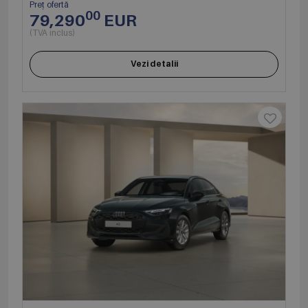
Preț ofertă
00
79,290
EUR
(TVA inclus)
Vezi detalii