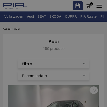
0
Volkswagen
Audi
SEAT
SKODA
CUPRA
PIA Rulate
PIA
Acasă
Audi
Audi
159 produse
Filtre