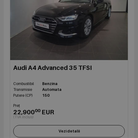
Audi A4 Advanced 35 TFSI
Combustibil
Benzina
Transmisie
Automata
Putere (CP)
150
Preț
00
22,900
EUR
(TVA inclus)
Vezi detalii