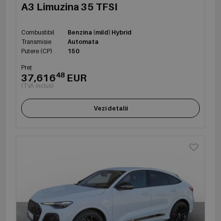
A3 Limuzina 35 TFSI
Combustibil
Benzina (mild) Hybrid
Transmisie
Automata
Putere (CP)
150
Preț
48
37,616
EUR
(TVA inclus)
Vezi detalii