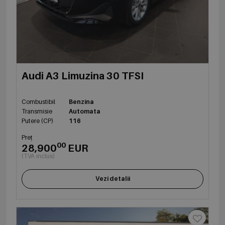
Audi A3 Limuzina 30 TFSI
Combustibil
Benzina
Transmisie
Automata
Putere (CP)
116
Preț
00
28,900
EUR
(TVA inclus)
Vezi detalii