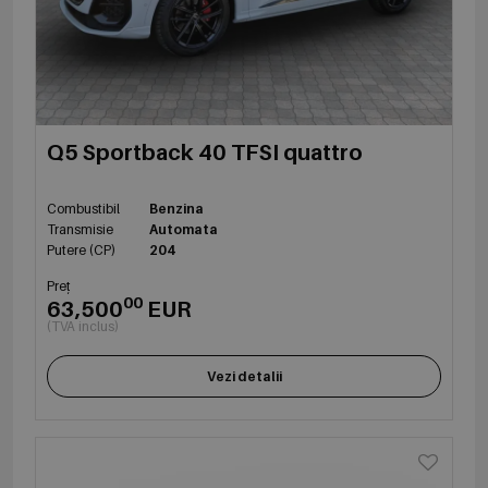
Q5 Sportback 40 TFSI quattro
Combustibil
Benzina
Transmisie
Automata
Putere (CP)
204
Preț
00
63,500
EUR
(TVA inclus)
Vezi detalii