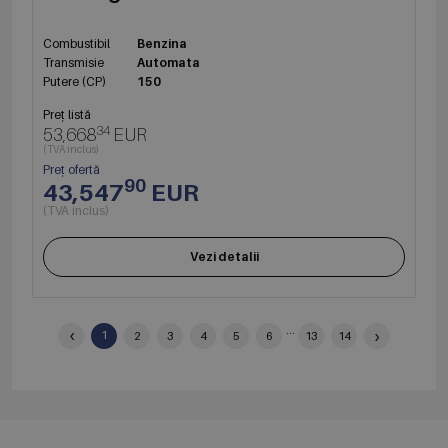
Combustibil
Benzina
Transmisie
Automata
Putere (CP)
150
Preț listă
34
53,668
EUR
(TVA inclus)
Preț ofertă
90
43,547
EUR
(TVA inclus)
Vezi detalii
‹
...
›
1
2
3
4
5
6
13
14