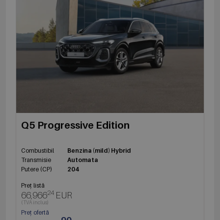
Q5 Progressive Edition
Combustibil
Benzina (mild) Hybrid
Transmisie
Automata
Putere (CP)
204
Preț listă
24
66,966
EUR
(TVA inclus)
Preț ofertă