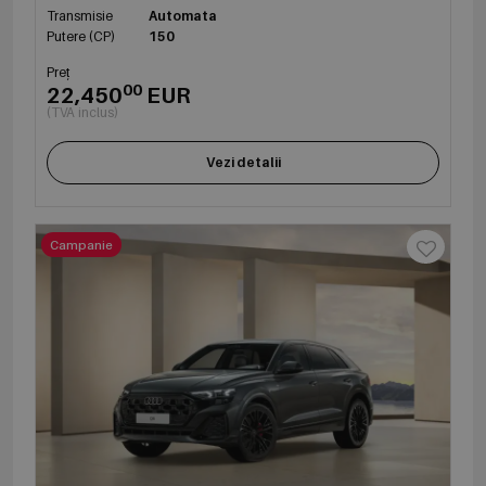
Transmisie
Automata
Putere (CP)
150
Preț
00
22,450
EUR
(TVA inclus)
Vezi detalii
Campanie