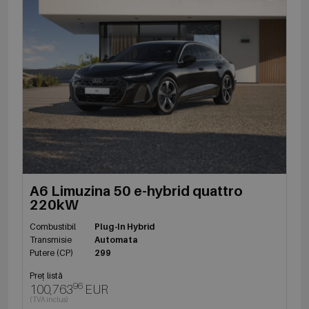
A6 Limuzina 50 e-hybrid quattro
220kW
Combustibil
Plug-In Hybrid
Transmisie
Automata
Putere (CP)
299
Preț listă
96
100,763
EUR
(TVA inclus)