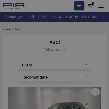
0
Volkswagen
Audi
SEAT
SKODA
CUPRA
PIA Rulate
PIA
Acasă
Audi
Audi
159 produse
Filtre