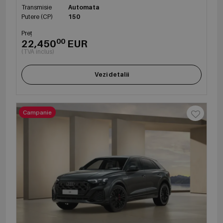
Transmisie
Automata
Putere (CP)
150
Preț
00
22,450
EUR
(TVA inclus)
Vezi detalii
Campanie