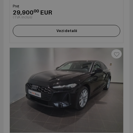
Preț
00
29,900
EUR
(TVA inclus)
Vezi detalii