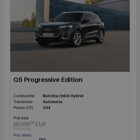
Q5 Progressive Edition
Combustibil
Benzina (mild) Hybrid
Transmisie
Automata
Putere (CP)
204
Preț listă
24
66,966
EUR
(TVA inclus)
Preț ofertă