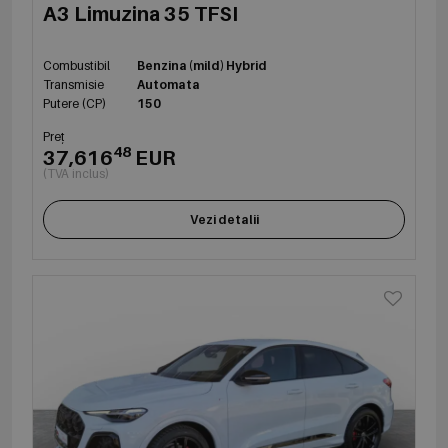
A3 Limuzina 35 TFSI
Combustibil
Benzina (mild) Hybrid
Transmisie
Automata
Putere (CP)
150
Preț
48
37,616
EUR
(TVA inclus)
Vezi detalii