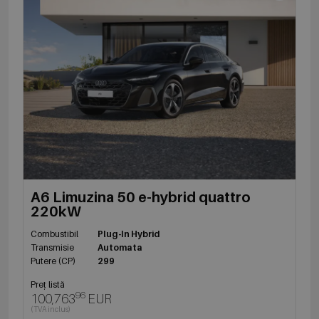
A6 Limuzina 50 e-hybrid quattro
220kW
Combustibil
Plug-In Hybrid
Transmisie
Automata
Putere (CP)
299
Preț listă
96
100,763
EUR
(TVA inclus)