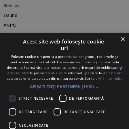
Service
Daune
ANPC
Politica de retur
×
Acest site web folosește cookie-
uri
Folosim cookie-uri pentru a personaliza conținutul, reclamele și
pentru a ne analiza traficul. De asemenea, împărtășim informații
despre utilizarea site-ului nostru cu partenerii noștri de publicitate și
analiză, care le pot combina cu alte informații pe care le-ați furnizat
sau pe care le-au colectat din utilizarea serviciilor lor.
Află mai multe
AFIȘAȚI TOȚI PARTENERII
(1910) →
Abonează-te la Newsletter
STRICT NECESARE
DE PERFORMANȚĂ
Te anunțăm când avem oferte noi și promoții la mărcile
tale preferate.
DE TARGETARE
DE FUNCŢIONALITATE
NECLASIFICATE
Trimite