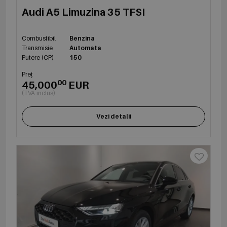
Audi A5 Limuzina 35 TFSI
Combustibil
Benzina
Transmisie
Automata
Putere (CP)
150
Preț
00
45,000
EUR
(TVA inclus)
Vezi detalii