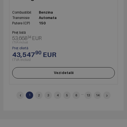
Combustibil
Benzina
Transmisie
Automata
Putere (CP)
150
Preț listă
34
53,668
EUR
(TVA inclus)
Preț ofertă
90
43,547
EUR
(TVA inclus)
Vezi detalii
‹
...
›
1
2
3
4
5
6
13
14