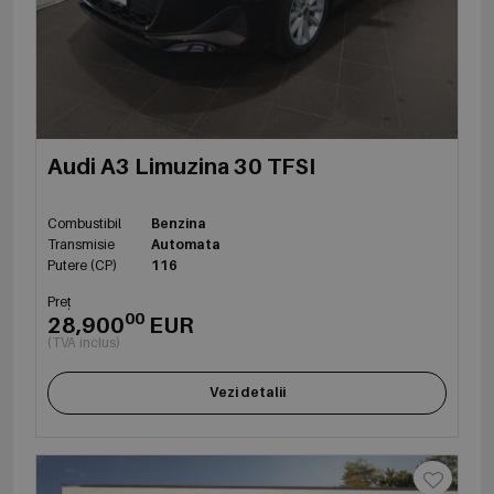
Audi A3 Limuzina 30 TFSI
Combustibil
Benzina
Transmisie
Automata
Putere (CP)
116
Preț
00
28,900
EUR
(TVA inclus)
Vezi detalii