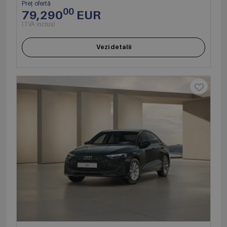
Preț ofertă
00
79,290
EUR
(TVA inclus)
Vezi detalii