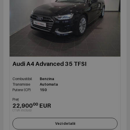
Audi A4 Advanced 35 TFSI
Combustibil
Benzina
Transmisie
Automata
Putere (CP)
150
Preț
00
22,900
EUR
(TVA inclus)
Vezi detalii