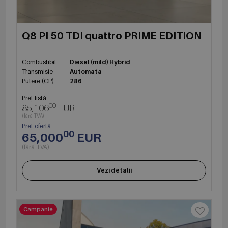
Q8 PI 50 TDI quattro PRIME EDITION
Combustibil
Diesel (mild) Hybrid
Transmisie
Automata
Putere (CP)
286
Preț listă
00
85,106
EUR
(fără TVA)
Preț ofertă
00
65,000
EUR
(fără TVA)
Vezi detalii
Campanie