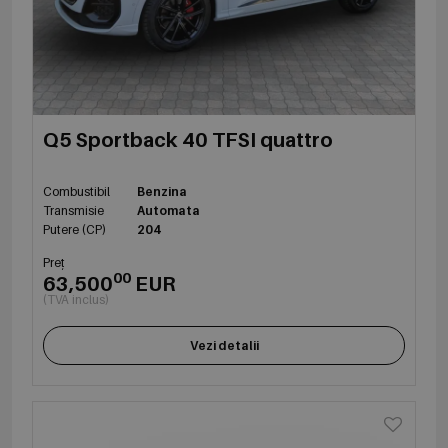
Q5 Sportback 40 TFSI quattro
Combustibil
Benzina
Transmisie
Automata
Putere (CP)
204
Preț
00
63,500
EUR
(TVA inclus)
Vezi detalii