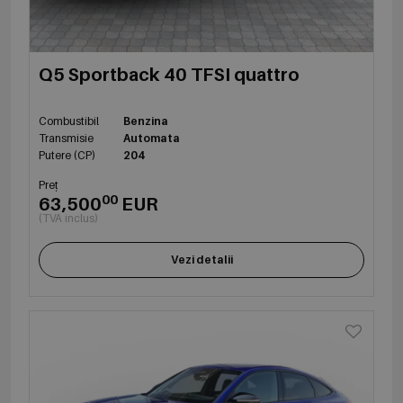
Q5 Sportback 40 TFSI quattro
Combustibil
Benzina
Transmisie
Automata
Putere (CP)
204
Preț
00
63,500
EUR
(TVA inclus)
Vezi detalii