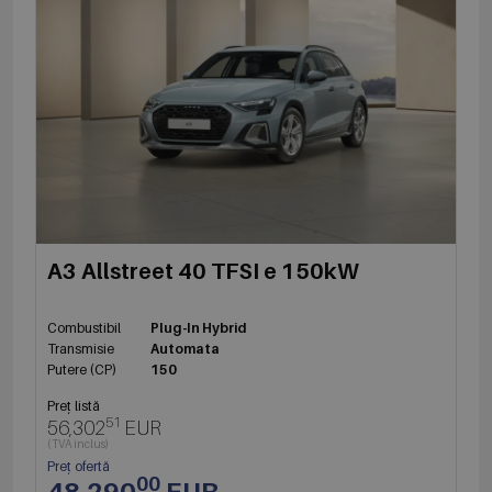
A3 Allstreet 40 TFSI e 150kW
Combustibil
Plug-In Hybrid
Transmisie
Automata
Putere (CP)
150
Preț listă
51
56,302
EUR
(TVA inclus)
Preț ofertă
00
48,290
EUR