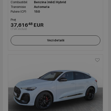
Combustibil
Benzina (mild) Hybrid
Transmisie
Automata
Putere (CP)
150
Preț
48
37,616
EUR
(TVA inclus)
Vezi detalii