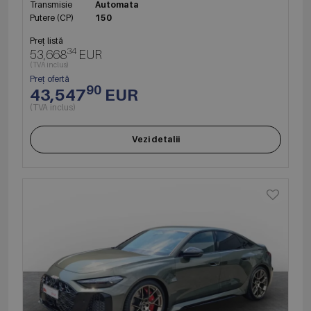
Transmisie
Automata
Putere (CP)
150
Preț listă
34
53,668
EUR
(TVA inclus)
Preț ofertă
90
43,547
EUR
(TVA inclus)
Vezi detalii