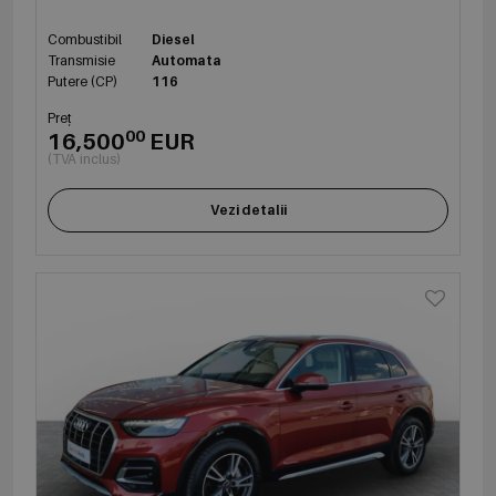
Combustibil
Diesel
Transmisie
Automata
Putere (CP)
116
Preț
00
16,500
EUR
(TVA inclus)
Vezi detalii