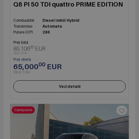
Q8 PI 50 TDI quattro PRIME EDITION
Combustibil
Diesel (mild) Hybrid
Transmisie
Automata
Putere (CP)
286
Preț listă
00
85,106
EUR
(fără TVA)
Preț ofertă
00
65,000
EUR
(fără TVA)
Vezi detalii
Campanie