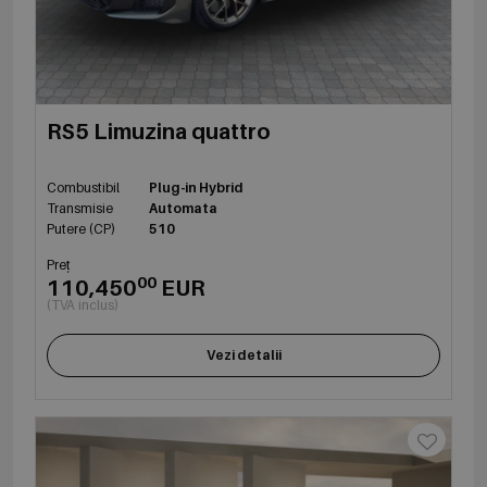
RS5 Limuzina quattro
Combustibil
Plug-in Hybrid
Transmisie
Automata
Putere (CP)
510
Preț
00
110,450
EUR
(TVA inclus)
Vezi detalii