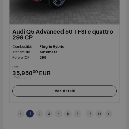
Audi Q5 Advanced 50 TFSI e quattro
299 CP
Combustibil
Plug-in Hybrid
Transmisie
Automata
Putere (CP)
299
Preț
00
35,950
EUR
(TVA inclus)
Vezi detalii
‹
...
›
1
2
3
4
5
6
13
14