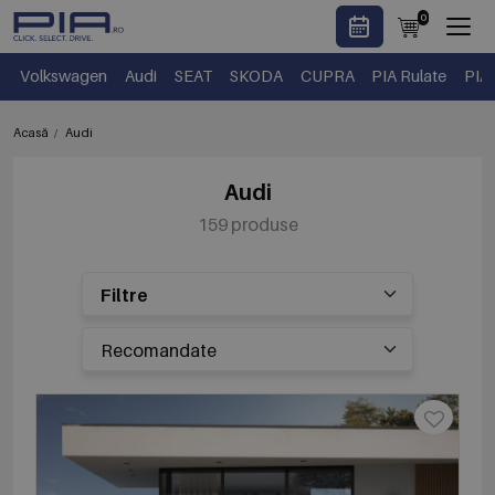
0
Volkswagen
Audi
SEAT
SKODA
CUPRA
PIA Rulate
PIA
Acasă
Audi
Audi
159 produse
Filtre