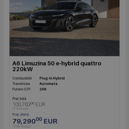
A6 Limuzina 50 e-hybrid quattro
220kW
Combustibil
Plug-In Hybrid
Transmisie
Automata
Putere (CP)
299
Preț listă
96
100,763
EUR
(TVA inclus)
Preț ofertă
00
79,290
EUR
(TVA inclus)