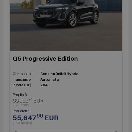
Q5 Progressive Edition
Combustibil
Benzina (mild) Hybrid
Transmisie
Automata
Putere (CP)
204
Preț listă
24
66,966
EUR
(TVA inclus)
Preț ofertă
90
55,647
EUR
(TVA inclus)