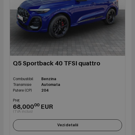
Q5 Sportback 40 TFSI quattro
Combustibil
Benzina
Transmisie
Automata
Putere (CP)
204
Preț
00
68,000
EUR
(TVA inclus)
Vezi detalii