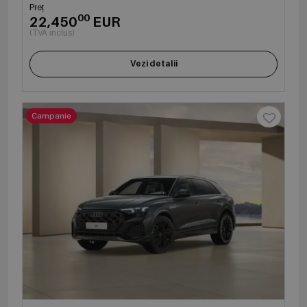
Preț
00
22,450
EUR
(TVA inclus)
Vezi detalii
Campanie