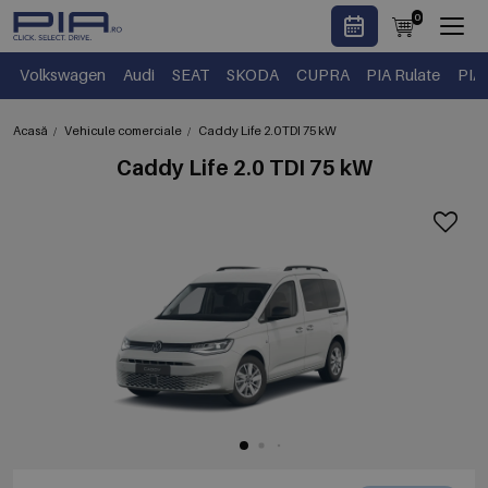
0
Volkswagen
Audi
SEAT
SKODA
CUPRA
PIA Rulate
PIA
Acasă
Vehicule comerciale
Caddy Life 2.0 TDI 75 kW
Caddy Life 2.0 TDI 75 kW