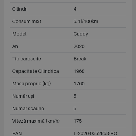
Cilindri
4
Consum mixt
5.4 l/100km
Model
Caddy
An
2026
Tip caroserie
Break
Capacitate Cilindrica
1968
Masă proprie (kg)
1760
Număr uși
5
Număr scaune
5
Viteză maximă (km/h)
175
EAN
L-2026-0352858-RO