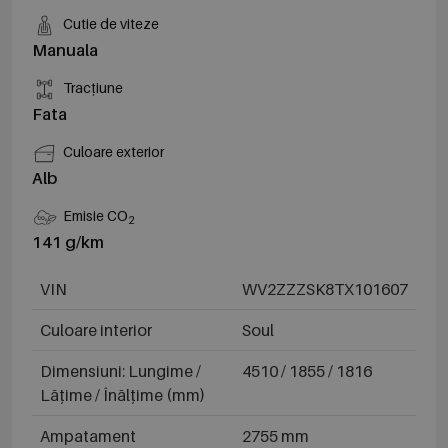
Cutie de viteze
Manuala
Tracțiune
Fata
Culoare exterior
Alb
Emisie CO
2
141 g/km
VIN
WV2ZZZSK8TX101607
Culoare interior
Soul
Dimensiuni: Lungime /
4510 / 1855 / 1816
Lățime / Înălțime (mm)
Ampatament
2755 mm