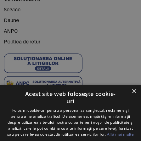
Service
Daune
ANPC
Politica de retur
×
Acest site web folosește cookie-
uri
Abonează-te la Newsletter
Folosim cookie-uri pentru a personaliza conținutul, reclamele și
pentru a ne analiza traficul. De asemenea, împărtășim informații
Te anunțăm când avem oferte noi și promoții la mărcile
despre utilizarea site-ului nostru cu partenerii noștri de publicitate și
tale preferate.
analiză, care le pot combina cu alte informații pe care le-ați furnizat
sau pe care le-au colectat din utilizarea serviciilor lor.
Află mai multe