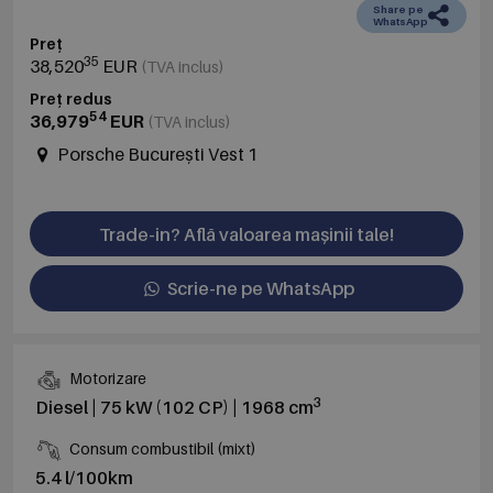
Share pe
WhatsApp
Preț
35
38,520
EUR
(TVA inclus)
Preț redus
54
36,979
EUR
(TVA inclus)
Porsche București Vest 1
Trade-in? Află valoarea mașinii tale!
Scrie-ne pe WhatsApp
Motorizare
3
Diesel | 75 kW (102 CP) | 1968 cm
Consum combustibil (mixt)
5.4 l/100km