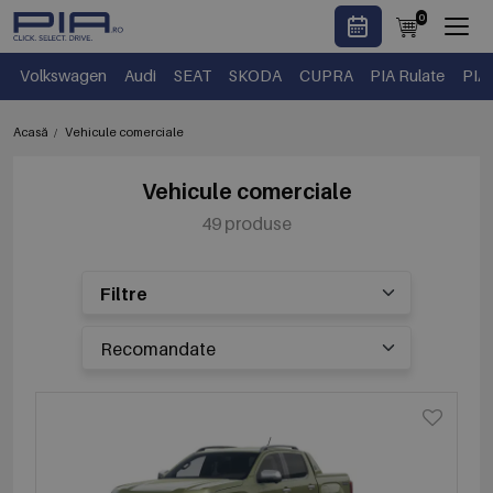
0
Volkswagen
Audi
SEAT
SKODA
CUPRA
PIA Rulate
PIA
Acasă
Vehicule comerciale
Vehicule comerciale
49 produse
Filtre