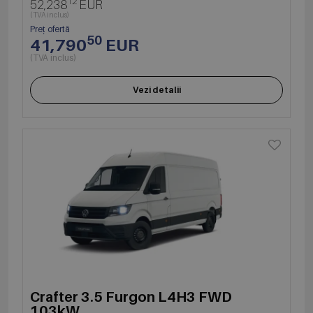
12
52,238
EUR
(TVA inclus)
Preț ofertă
50
41,790
EUR
(TVA inclus)
Vezi detalii
Crafter 3.5 Furgon L4H3 FWD
103kW