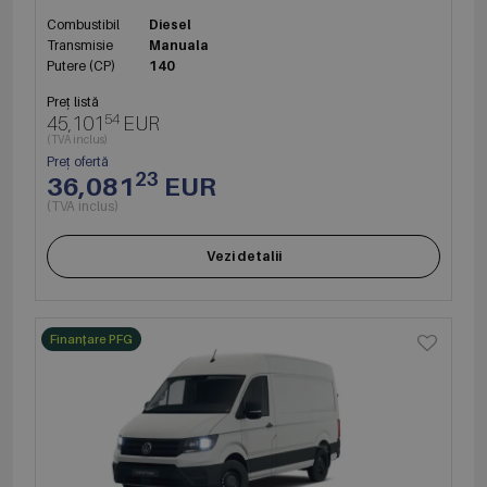
Combustibil
Diesel
Transmisie
Manuala
Putere (CP)
140
Preț listă
54
45,101
EUR
(TVA inclus)
Preț ofertă
23
36,081
EUR
(TVA inclus)
Vezi detalii
Finanțare PFG