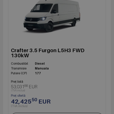
Crafter 3.5 Furgon L5H3 FWD
130kW
Combustibil
Diesel
Transmisie
Manuala
Putere (CP)
177
Preț listă
88
53,031
EUR
(TVA inclus)
Preț ofertă
50
42,425
EUR
(TVA inclus)