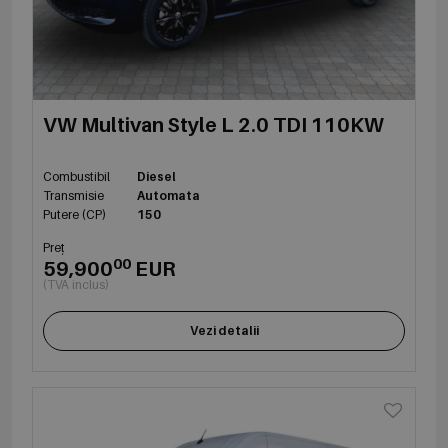
VW Multivan Style L 2.0 TDI 110KW
Combustibil
Diesel
Transmisie
Automata
Putere (CP)
150
Preț
00
59,900
EUR
(TVA inclus)
Vezi detalii