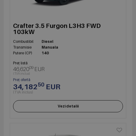
Crafter 3.5 Furgon L3H3 FWD
103kW
Combustibil
Diesel
Transmisie
Manuala
Putere (CP)
140
Preț listă
09
46,620
EUR
(TVA inclus)
Preț ofertă
50
34,182
EUR
(TVA inclus)
Vezi detalii