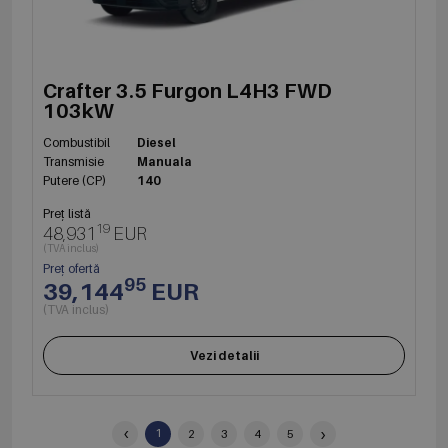
Crafter 3.5 Furgon L4H3 FWD
103kW
Combustibil
Diesel
Transmisie
Manuala
Putere (CP)
140
Preț listă
19
48,931
EUR
(TVA inclus)
Preț ofertă
95
39,144
EUR
(TVA inclus)
Vezi detalii
‹
›
1
2
3
4
5