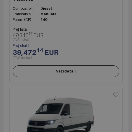
Combustibil
Diesel
Transmisie
Manuala
Putere (CP)
140
Preț listă
17
49,340
EUR
(TVA inclus)
Preț ofertă
14
39,472
EUR
(TVA inclus)
Vezi detalii