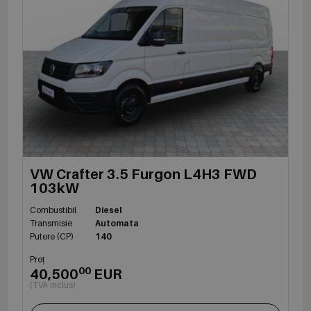
VW Crafter 3.5 Furgon L4H3 FWD
103kW
Combustibil
Diesel
Transmisie
Automata
Putere (CP)
140
Preț
00
40,500
EUR
(TVA inclus)