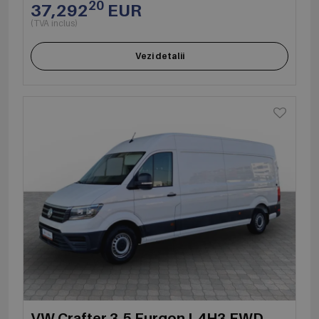
20
37,292
EUR
(TVA inclus)
Vezi detalii
VW Crafter 3.5 Furgon L4H3 FWD