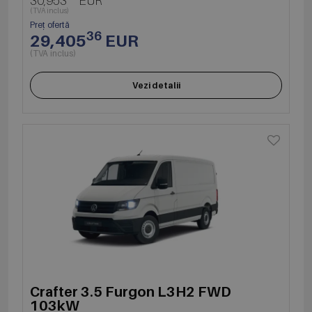
30,953
EUR
(TVA inclus)
Preț ofertă
36
29,405
EUR
(TVA inclus)
Vezi detalii
Crafter 3.5 Furgon L3H2 FWD
103kW