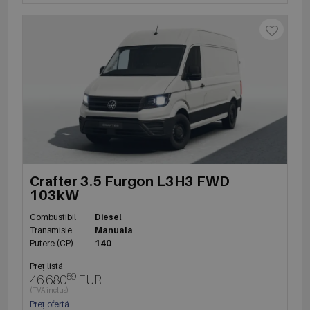
Crafter 3.5 Furgon L3H3 FWD
103kW
Combustibil
Diesel
Transmisie
Manuala
Putere (CP)
140
Preț listă
59
46,680
EUR
(TVA inclus)
Preț ofertă