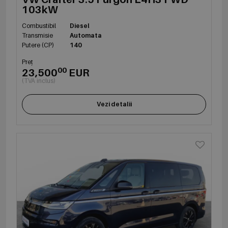
103kW
Combustibil
Diesel
Transmisie
Automata
Putere (CP)
140
Preț
00
23,500
EUR
(TVA inclus)
Vezi detalii