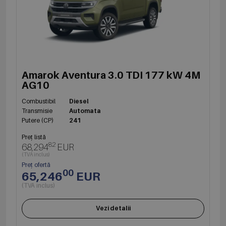
Amarok Aventura 3.0 TDI 177 kW 4M
AG10
Combustibil
Diesel
Transmisie
Automata
Putere (CP)
241
Preț listă
82
68,294
EUR
(TVA inclus)
Preț ofertă
00
65,246
EUR
(TVA inclus)
Vezi detalii