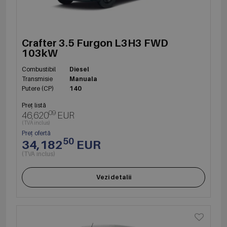
Crafter 3.5 Furgon L3H3 FWD
103kW
Combustibil
Diesel
Transmisie
Manuala
Putere (CP)
140
Preț listă
09
46,620
EUR
(TVA inclus)
Preț ofertă
50
34,182
EUR
(TVA inclus)
Vezi detalii