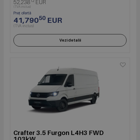
12
52,238
EUR
(TVA inclus)
Preț ofertă
50
41,790
EUR
(TVA inclus)
Vezi detalii
Crafter 3.5 Furgon L4H3 FWD
103kW