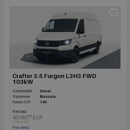
Crafter 3.5 Furgon L3H3 FWD
103kW
Combustibil
Diesel
Transmisie
Manuala
Putere (CP)
140
Preț listă
59
46,680
EUR
(TVA inclus)
Preț ofertă