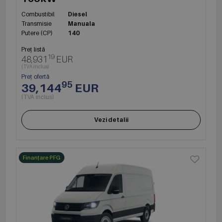
Combustibil
Diesel
Transmisie
Manuala
Putere (CP)
140
Preț listă
19
48,931
EUR
(TVA inclus)
Preț ofertă
95
39,144
EUR
(TVA inclus)
Vezi detalii
Finanțare PFG