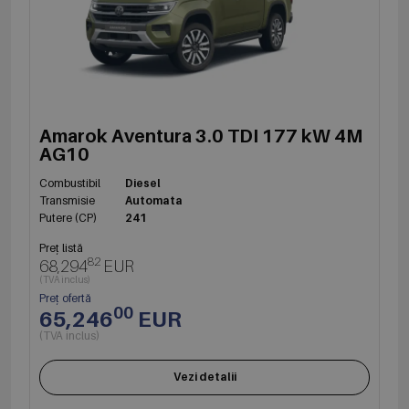
Amarok Aventura 3.0 TDI 177 kW 4M
AG10
Combustibil
Diesel
Transmisie
Automata
Putere (CP)
241
Preț listă
82
68,294
EUR
(TVA inclus)
Preț ofertă
00
65,246
EUR
(TVA inclus)
Vezi detalii