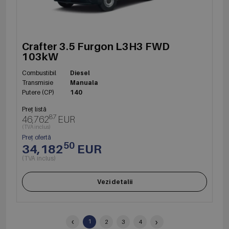
Crafter 3.5 Furgon L3H3 FWD
103kW
Combustibil
Diesel
Transmisie
Manuala
Putere (CP)
140
Preț listă
87
46,762
EUR
(TVA inclus)
Preț ofertă
50
34,182
EUR
(TVA inclus)
Vezi detalii
‹
›
1
2
3
4