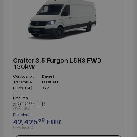
Crafter 3.5 Furgon L5H3 FWD
130kW
Combustibil
Diesel
Transmisie
Manuala
Putere (CP)
177
Preț listă
88
53,031
EUR
(TVA inclus)
Preț ofertă
50
42,425
EUR
(TVA inclus)