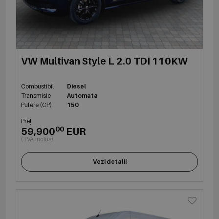
VW Multivan Style L 2.0 TDI 110KW
Combustibil
Diesel
Transmisie
Automata
Putere (CP)
150
Preț
00
59,900
EUR
(TVA inclus)
Vezi detalii