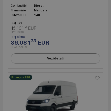
Combustibil
Diesel
Transmisie
Manuala
Putere (CP)
140
Preț listă
54
45,101
EUR
(TVA inclus)
Preț ofertă
23
36,081
EUR
(TVA inclus)
Vezi detalii
Finanțare PFG