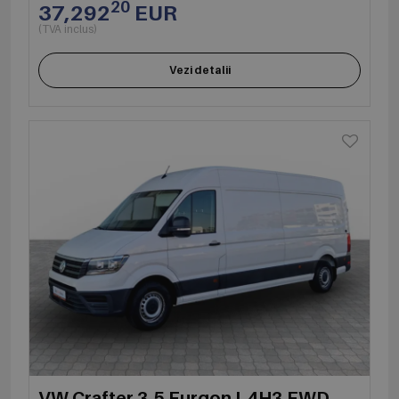
20
37,292
EUR
(TVA inclus)
Vezi detalii
VW Crafter 3.5 Furgon L4H3 FWD