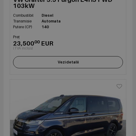
103kW
Combustibil
Diesel
Transmisie
Automata
Putere (CP)
140
Preț
00
23,500
EUR
(TVA inclus)
Vezi detalii