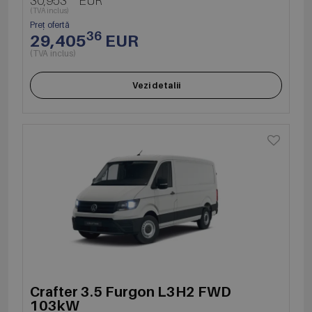
30,953
EUR
(TVA inclus)
Preț ofertă
36
29,405
EUR
(TVA inclus)
Vezi detalii
Crafter 3.5 Furgon L3H2 FWD
103kW