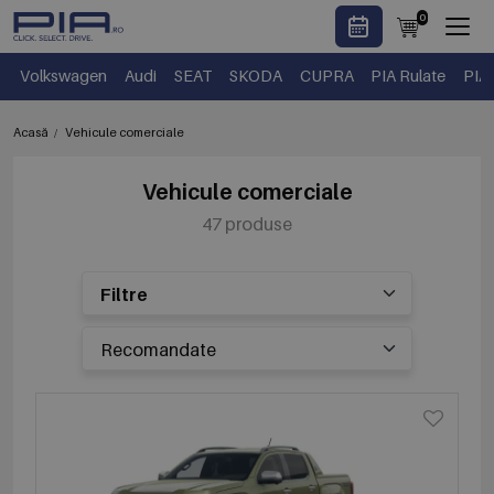
0
Volkswagen
Audi
SEAT
SKODA
CUPRA
PIA Rulate
PIA
Acasă
Vehicule comerciale
Vehicule comerciale
47 produse
Filtre