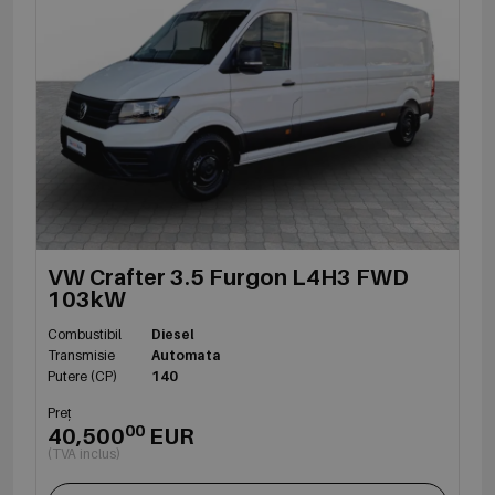
VW Crafter 3.5 Furgon L4H3 FWD
103kW
Combustibil
Diesel
Transmisie
Automata
Putere (CP)
140
Preț
00
40,500
EUR
(TVA inclus)