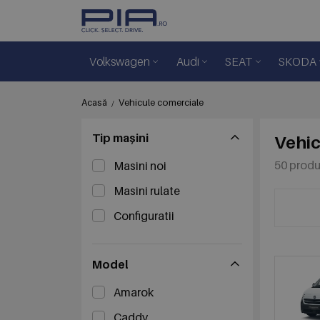
Volkswagen
Audi
SEAT
SKODA
Acasă
Vehicule comerciale
Tip mașini
Vehic
50 prod
Masini noi
Masini rulate
Configuratii
Model
Amarok
Caddy