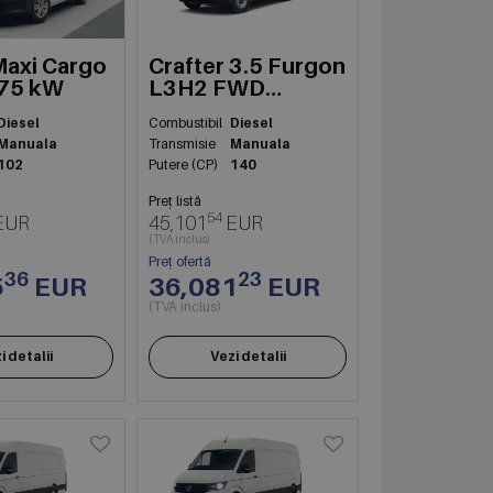
axi Cargo
Crafter 3.5 Furgon
 75 kW
L3H2 FWD
103kW
Diesel
Combustibil
Diesel
Manuala
Transmisie
Manuala
102
Putere (CP)
140
Preț listă
54
EUR
45,101
EUR
(TVA inclus)
Preț ofertă
36
23
5
EUR
36,081
EUR
(TVA inclus)
i detalii
Vezi detalii