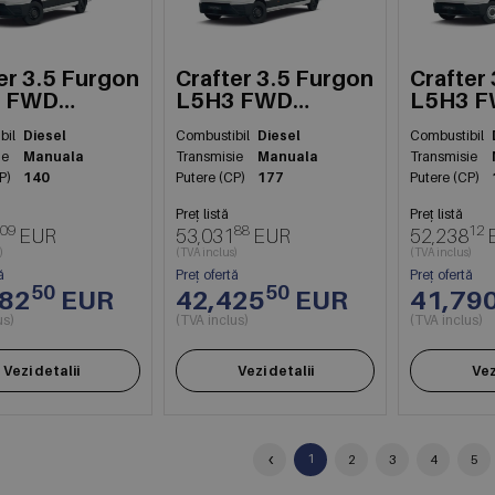
er 3.5 Furgon
Crafter 3.5 Furgon
Crafter
 FWD
L5H3 FWD
L5H3 
kW
130kW
130kW
bil
Diesel
Combustibil
Diesel
Combustibil
ie
Manuala
Transmisie
Manuala
Transmisie
P)
140
Putere (CP)
177
Putere (CP)
Preț listă
Preț listă
09
88
12
EUR
53,031
EUR
52,238
)
(TVA inclus)
(TVA inclus)
ă
Preț ofertă
Preț ofertă
50
50
182
EUR
42,425
EUR
41,79
us)
(TVA inclus)
(TVA inclus)
Vezi detalii
Vezi detalii
Vez
‹
1
2
3
4
5