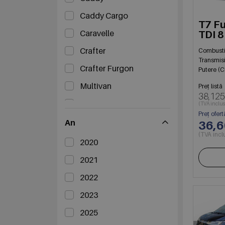
Caddy Cargo
T7 Fu
Caravelle
TDI 
Crafter
Combusti
Transmis
Crafter Furgon
Putere (C
Multivan
Preț listă
38,125
T6
(TVA inclus
Preț ofert
Transporter Furgon
An
36,
(TVA incl
2020
2021
2022
2023
2025