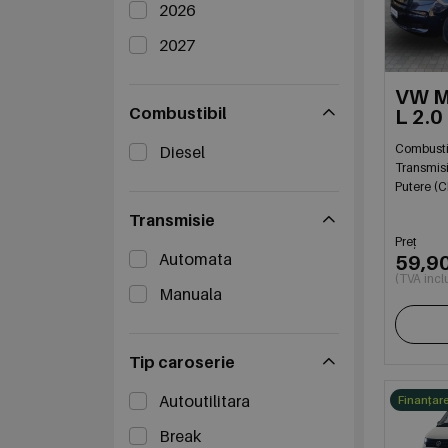
2026
2027
VW Mu
Combustibil
L 2.
Combusti
Diesel
Transmis
Putere (C
Transmisie
Preț
Automata
59,9
(TVA incl
Manuala
Tip caroserie
Autoutilitara
Finanțar
Break