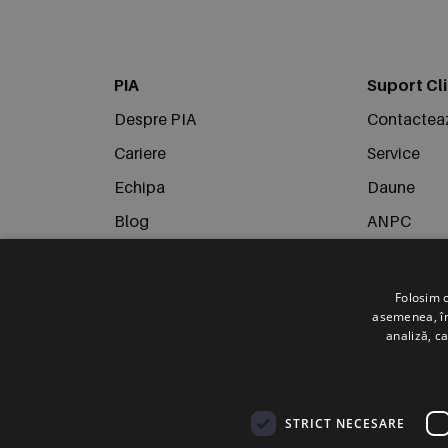
PIA
Suport Cli
Despre PIA
Contactea
Cariere
Service
Echipa
Daune
Blog
ANPC
Campanii
Politica de
Termeni și condiții
Folosim c
asemenea, împ
Politica de confidențialitate
analiză, ca
Politica de utilizare Cookie-uri
Social media
STRICT NECESARE