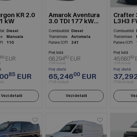
rgon KR 2.0
Amarok Aventura
Crafter
81 kW
3.0 TDI 177 kW
L3H3 
4M AG10
103kW
bil
Diesel
Combustibil
Diesel
Combustibil
ie
Manuala
Transmisie
Automata
Transmisie
P)
110
Putere (CP)
241
Putere (CP)
Preț listă
Preț listă
89
82
59
EUR
68,294
EUR
46,680
)
(TVA inclus)
(TVA inclus)
ă
Preț ofertă
Preț ofertă
85
00
600
EUR
65,246
EUR
37,29
us)
(TVA inclus)
(TVA inclus)
Vezi detalii
Vezi detalii
Vez