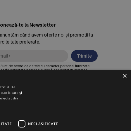
onează-te la Newsletter
 anunțăm când avem oferte noi și promoții la
cile tale preferate.
Trimite
Sunt de acord ca datele cu caracter personal furnizate
să fie colectate pentru a putea fi contactat în vederea
×
solicitării trimise. Declar că am citit și sunt de acord cu
Politica de confidentialitate
.
aficul. De
publicitate și
RSCHE INTER AUTO ROMANIA S.R.L.
colectat din
untari, Bdul. Pipera Nr. 2, Jud. Ilfov,
egistrată la Oficiul Registrului Comerțului Ilfov sub nr.
007002067233, CUI/CIF RO22188461
ITATE
NECLASIFICATE