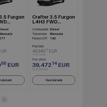
 3.5 Furgon
Crafter 3.5 Furgon
FWD
L4H3 FWD
103kW
Diesel
Combustibil
Diesel
Manuala
Transmisie
Manuala
177
Putere (CP)
140
Preț listă
17
EUR
49,340
EUR
(TVA inclus)
Preț ofertă
50
14
0
EUR
39,472
EUR
(TVA inclus)
i detalii
Vezi detalii
›