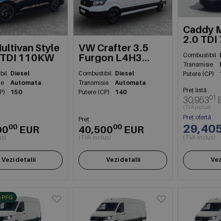
Caddy M
2.0 TDI
ltivan Style
VW Crafter 3.5
Combustibil
0 TDI 110KW
Furgon L4H3
Transmisie
FWD 103kW
bil
Diesel
Combustibil
Diesel
Putere (CP)
ie
Automata
Transmisie
Automata
Preț listă
P)
150
Putere (CP)
140
01
30,953
(TVA inclus)
Preț ofertă
Preț
29,40
00
00
00
EUR
40,500
EUR
us)
(TVA inclus)
(TVA inclus)
Vezi detalii
Vezi detalii
Vez
e PFG