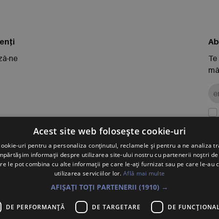
enți
Ab
ză-ne
Te
măr
 retur
Acest site web folosește cookie-uri
ookie-uri pentru a personaliza conținutul, reclamele și pentru a ne analiza tr
ărtășim informații despre utilizarea site-ului nostru cu partenerii noștri de 
PO
re le pot combina cu alte informații pe care le-ați furnizat sau pe care le-au 
Vol
utilizarea serviciilor lor.
Află mai multe
Înr
AFIȘAȚI TOȚI PARTENERII
(1910) →
J2
DE PERFORMANȚĂ
DE TARGETARE
DE FUNCŢIONAL