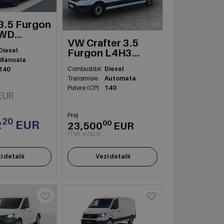
 3.5 Furgon
FWD
VW Crafter 3.5
Diesel
Furgon L4H3
Manuala
FWD 103kW
Combustibil
Diesel
140
Transmisie
Automata
Putere (CP)
140
EUR
Preț
20
2
EUR
00
23,500
EUR
(TVA inclus)
i detalii
Vezi detalii