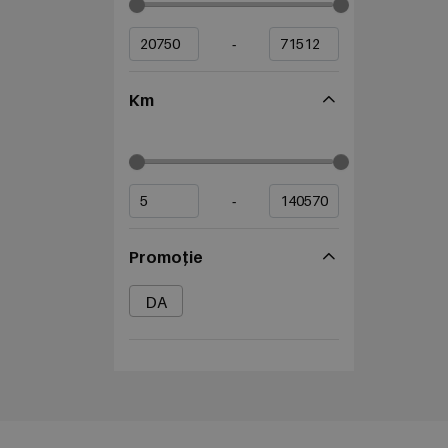
-
Km
-
Promoție
DA