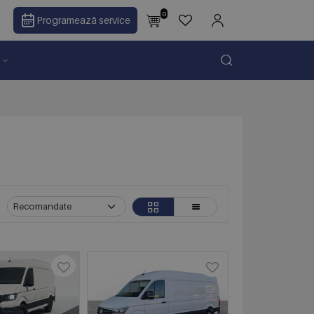
0
Programează service