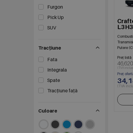
Furgon
Pick Up
Craft
L3H3
SUV
103
Combusti
Transmis
Tracțiune
Putere (C
Preț listă
Fata
46,620
(TVA inclus
Integrala
Preț ofert
34,
Spate
(TVA incl
Tracțiune față
Culoare