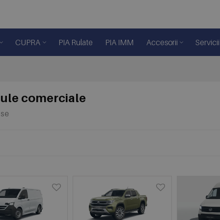
CUPRA
PIA Rulate
PIA IMM
Accesorii
Servicii
ule comerciale
use