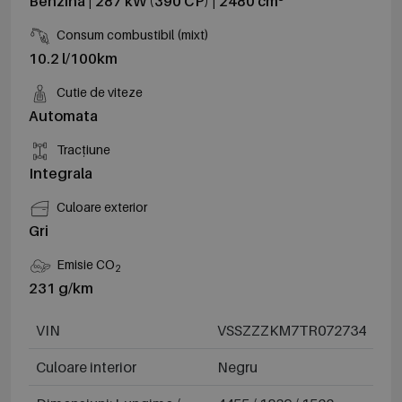
Benzina | 287 kW (390 CP) | 2480 cm
Consum combustibil (mixt)
10.2 l/100km
Cutie de viteze
Automata
Tracțiune
Integrala
Culoare exterior
Gri
Emisie CO
2
231 g/km
VIN
VSSZZZKM7TR072734
Culoare interior
Negru