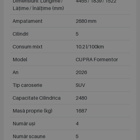
Dimensiuni: Lungime /
4455 / 1839 / 1522
Lățime / Înălțime (mm)
Ampatament
2680 mm
Cilindri
5
Consum mixt
10.2 l/100km
Model
CUPRA Formentor
An
2026
Tip caroserie
SUV
Capacitate Cilindrica
2480
Masă proprie (kg)
1687
Număr uși
4
Număr scaune
5