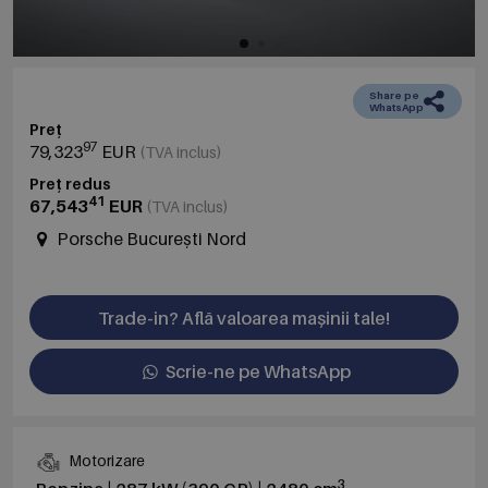
Share pe
WhatsApp
Preț
97
79,323
EUR
(TVA inclus)
Preț redus
41
67,543
EUR
(TVA inclus)
Porsche București Nord
Trade-in? Află valoarea mașinii tale!
Scrie-ne pe WhatsApp
Motorizare
3