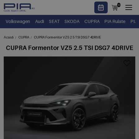
0
Volkswagen
Audi
SEAT
SKODA
CUPRA
PIA Rulate
PIA
Acasă
CUPRA
CUPRA Formentor VZ5 2.5 TSI DSG7 4DRIVE
CUPRA Formentor VZ5 2.5 TSI DSG7 4DRIVE