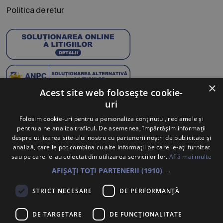
Politica de retur
×
Acest site web folosește cookie-
uri
Abonează-te la Newsletter
Folosim cookie-uri pentru a personaliza conținutul, reclamele și
pentru a ne analiza traficul. De asemenea, împărtășim informații
Te anunțăm când avem oferte noi și promoții la mărcile
despre utilizarea site-ului nostru cu partenerii noștri de publicitate și
tale preferate.
analiză, care le pot combina cu alte informații pe care le-ați furnizat
sau pe care le-au colectat din utilizarea serviciilor lor.
Află mai multe
Trimite
AFIȘAȚI TOȚI PARTENERII
(1910) →
Sunt de acord ca datele cu caracter personal furnizate să fie
STRICT NECESARE
DE PERFORMANȚĂ
colectate pentru a putea fi contactat în vederea solicitării trimise.
Declar că am citit și sunt de acord cu
Politica de confidentialitate
.
DE TARGETARE
DE FUNCŢIONALITATE