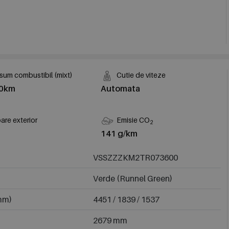
um combustibil (mixt)
Cutie de viteze
00km
Automata
are exterior
Emisie CO
2
141 g/km
VSSZZZKM2TR073600
Verde (Runnel Green)
(mm)
4451 / 1839 / 1537
2679 mm