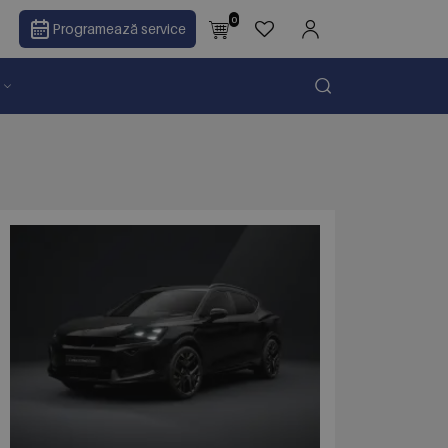
0
Programează service