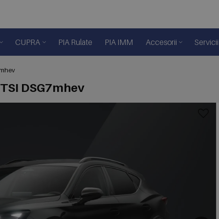
CUPRA
PIA Rulate
PIA IMM
Accesorii
Servicii
7mhev
 eTSI DSG7mhev