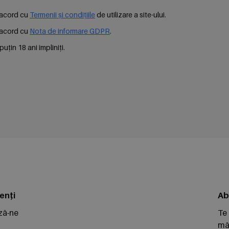
e acord cu
Termenii și condițiile
de utilizare a site-ului.
e acord cu
Nota de informare GDPR
.
uțin 18 ani împliniți.
enți
Ab
ză-ne
Te
măr