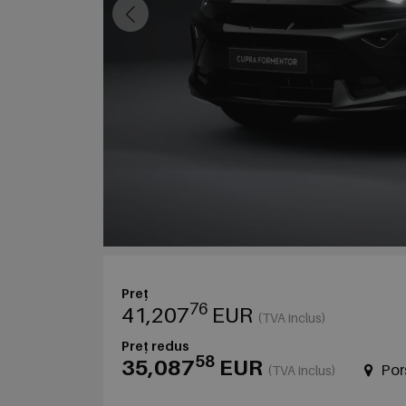
Preț
76
41,207
EUR
(TVA inclus)
Preț redus
58
35,087
EUR
Por
(TVA inclus)