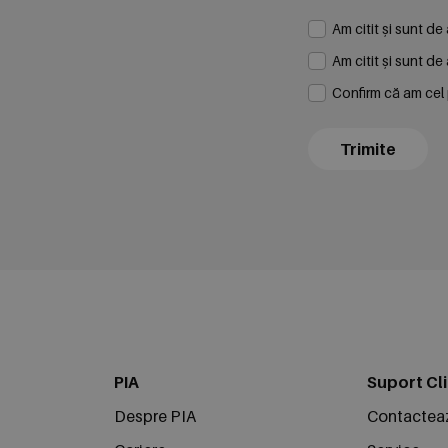
Am citit și sunt d
Am citit și sunt d
Confirm că am cel p
Trimite
PIA
Suport Cli
Despre PIA
Contactea