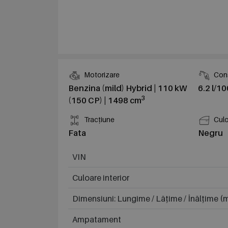
Motorizare
Cons
Benzina (mild) Hybrid | 110 kW
6.2 l/1
3
(150 CP) | 1498 cm
Tracțiune
Culo
Fata
Negru
VIN
Culoare interior
Dimensiuni: Lungime / Lățime / Înălțime 
Ampatament