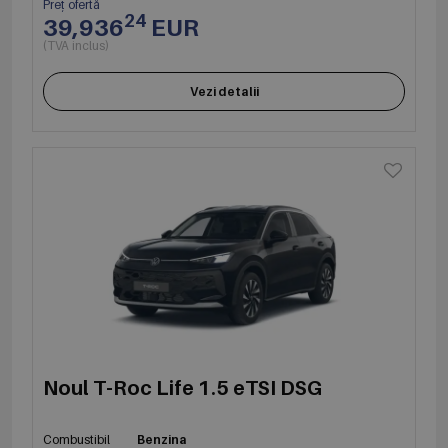
Preț ofertă
24
39,936
EUR
(TVA inclus)
Vezi detalii
Noul T-Roc Life 1.5 eTSI DSG
Combustibil
Benzina