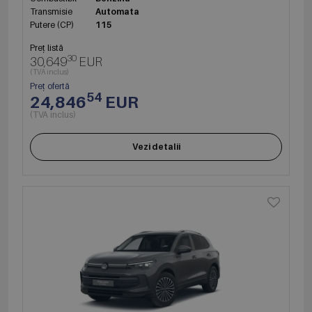
Transmisie
Automata
Putere (CP)
115
Preț listă
30
30,649
EUR
(TVA inclus)
Preț ofertă
54
24,846
EUR
(TVA inclus)
Vezi detalii