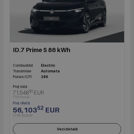
ID.7 Prime S 86 kWh
Combustibil
Electric
Transmisie
Automata
Putere (CP)
286
Preț listă
50
71,548
EUR
(TVA inclus)
Preț ofertă
52
56,103
EUR
(TVA inclus)
Vezi detalii