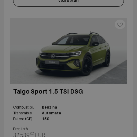
Vezi detalii
Taigo Sport 1.5 TSI DSG
Combustibil
Benzina
Transmisie
Automata
Putere (CP)
150
Preț listă
32
32,539
EUR