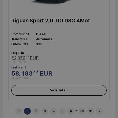
Tiguan Sport 2,0 TDI DSG 4Mot
Combustibil
Diesel
Transmisie
Automata
Putere (CP)
193
Preț listă
77
62,359
EUR
(TVA inclus)
Preț ofertă
77
58,183
EUR
(TVA inclus)
Vezi detalii
‹
...
›
1
2
3
4
5
6
30
31