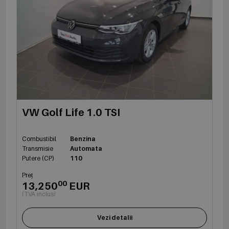
VW Golf Life 1.0 TSI
Combustibil
Benzina
Transmisie
Automata
Putere (CP)
110
Preț
00
13,250
EUR
(TVA inclus)
Vezi detalii