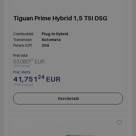
Tiguan Prime Hybrid 1,5 TSI DSG
Combustibil
Plug-In Hybrid
Transmisie
Automata
Putere (CP)
204
Preț listă
27
53,080
EUR
(TVA inclus)
Preț ofertă
24
41,751
EUR
(TVA inclus)
Vezi detalii