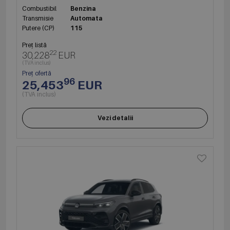
Combustibil
Benzina
Transmisie
Automata
Putere (CP)
115
Preț listă
22
30,228
EUR
(TVA inclus)
Preț ofertă
96
25,453
EUR
(TVA inclus)
Vezi detalii