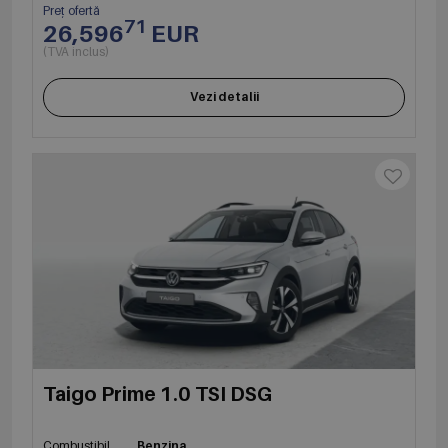
Preț ofertă
71
26,596
EUR
(TVA inclus)
Vezi detalii
Taigo Prime 1.0 TSI DSG
Combustibil
Benzina