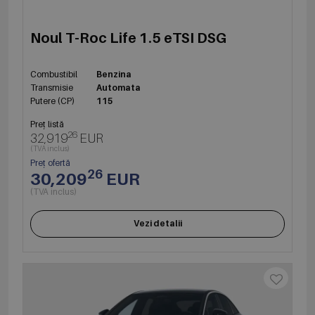
Noul T-Roc Life 1.5 eTSI DSG
Combustibil
Benzina
Transmisie
Automata
Putere (CP)
115
Preț listă
26
32,919
EUR
(TVA inclus)
Preț ofertă
26
30,209
EUR
(TVA inclus)
Vezi detalii