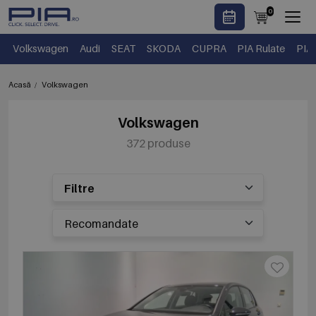
0
Volkswagen
Audi
SEAT
SKODA
CUPRA
PIA Rulate
PIA
Acasă
Volkswagen
Volkswagen
372 produse
Filtre