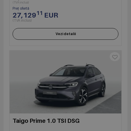
(TVA inclus)
Preț ofertă
11
27,129
EUR
(TVA inclus)
Vezi detalii
Taigo Prime 1.0 TSI DSG