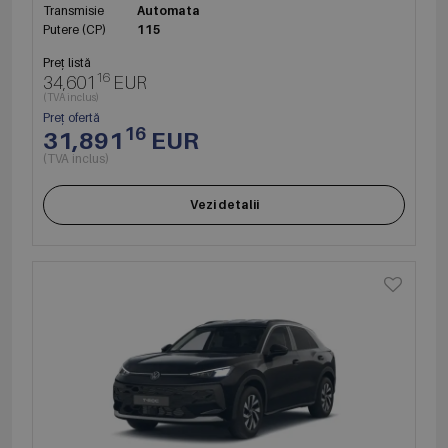
Transmisie
Automata
Putere (CP)
115
Preț listă
16
34,601
EUR
(TVA inclus)
Preț ofertă
16
31,891
EUR
(TVA inclus)
Vezi detalii