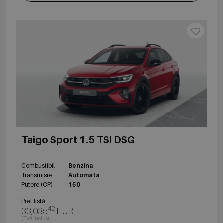
Taigo Sport 1.5 TSI DSG
Combustibil
Benzina
Transmisie
Automata
Putere (CP)
150
Preț listă
42
33,035
EUR
(TVA inclus)