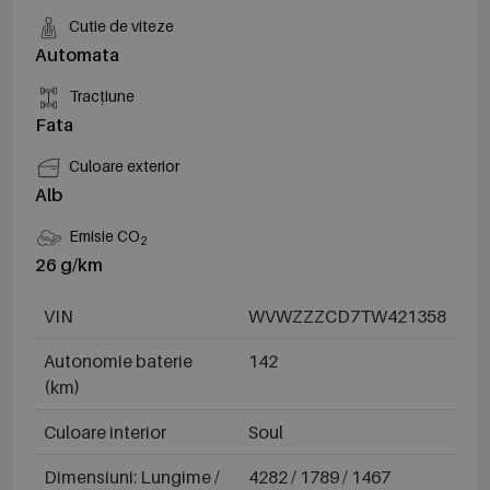
Cutie de viteze
Automata
Tracțiune
Fata
Culoare exterior
Alb
Emisie CO
2
26 g/km
VIN
WVWZZZCD7TW421358
Autonomie baterie
142
(km)
Culoare interior
Soul
Dimensiuni: Lungime /
4282 / 1789 / 1467