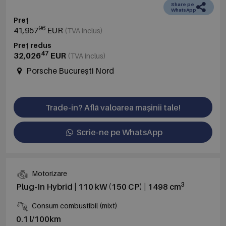
Share pe
WhatsApp
Preț
96
41,957
EUR
(TVA inclus)
Preț redus
47
32,026
EUR
(TVA inclus)
Porsche București Nord
Trade-in? Află valoarea mașinii tale!
Scrie-ne pe WhatsApp
Motorizare
3
Plug-In Hybrid | 110 kW (150 CP) | 1498 cm
Consum combustibil (mixt)
0.1 l/100km