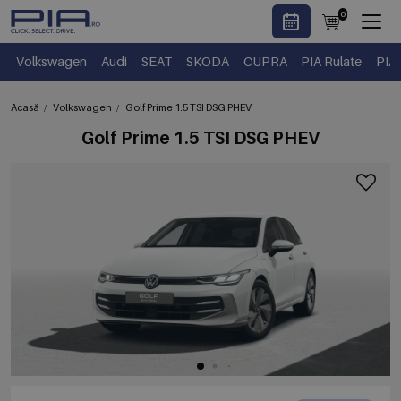
0
Volkswagen
Audi
SEAT
SKODA
CUPRA
PIA Rulate
PIA
Acasă
Volkswagen
Golf Prime 1.5 TSI DSG PHEV
Golf Prime 1.5 TSI DSG PHEV