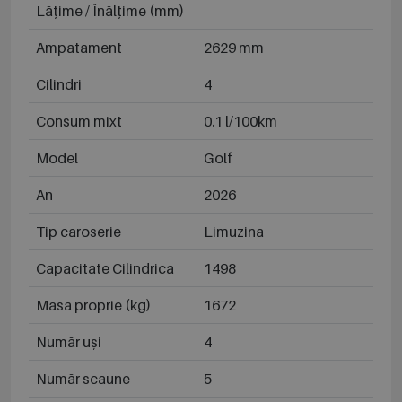
Lățime / Înălțime (mm)
Ampatament
2629 mm
Cilindri
4
Consum mixt
0.1 l/100km
Model
Golf
An
2026
Tip caroserie
Limuzina
Capacitate Cilindrica
1498
Masă proprie (kg)
1672
Număr uși
4
Număr scaune
5