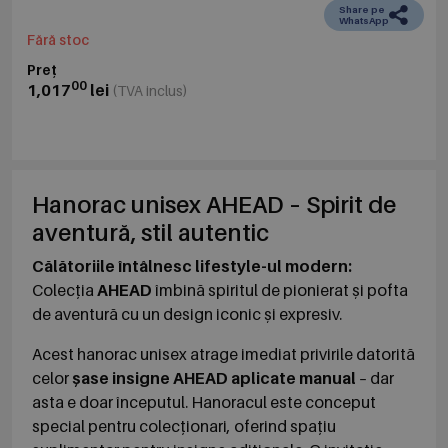
Share pe
WhatsApp
Fără stoc
Preț
00
1,017
lei
(TVA inclus)
Hanorac unisex AHEAD – Spirit de
aventură, stil autentic
Călătoriile întâlnesc lifestyle-ul modern:
Colecția
AHEAD
îmbină spiritul de pionierat și pofta
de aventură cu un design iconic și expresiv.
Acest hanorac unisex atrage imediat privirile datorită
celor
șase insigne AHEAD aplicate manual
– dar
asta e doar începutul. Hanoracul este conceput
special pentru colecționari, oferind spațiu