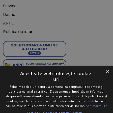
Service
Daune
ANPC
Politica de retur
×
Acest site web folosește cookie-
uri
Abonează-te la Newsletter
Folosim cookie-uri pentru a personaliza conținutul, reclamele și
pentru a ne analiza traficul. De asemenea, împărtășim informații
Te anunțăm când avem oferte noi și promoții la mărcile
despre utilizarea site-ului nostru cu partenerii noștri de publicitate și
tale preferate.
analiză, care le pot combina cu alte informații pe care le-ați furnizat
sau pe care le-au colectat din utilizarea serviciilor lor.
Află mai multe
Trimite
AFIȘAȚI TOȚI PARTENERII
(1910) →