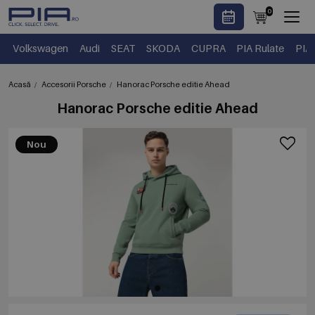
0
Volkswagen
Audi
SEAT
SKODA
CUPRA
PIA Rulate
PIA
Acasă
Accesorii Porsche
Hanorac Porsche editie Ahead
Hanorac Porsche editie Ahead
Nou