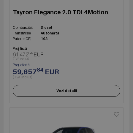
Tayron Elegance 2.0 TDI 4Motion
Combustibil
Diesel
Transmisie
Automata
Putere (CP)
193
Preț listă
84
61,472
EUR
(TVA inclus)
Preț ofertă
84
59,657
EUR
(TVA inclus)
Vezi detalii