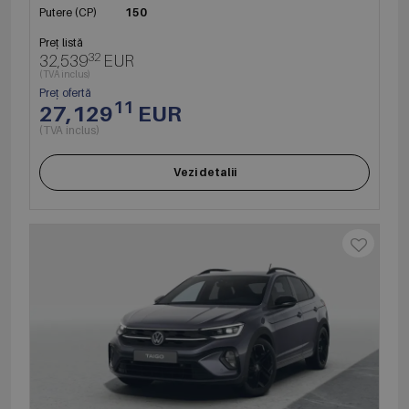
Putere (CP)
150
Preț listă
32
32,539
EUR
(TVA inclus)
Preț ofertă
11
27,129
EUR
(TVA inclus)
Vezi detalii