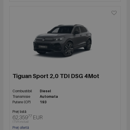
Tiguan Sport 2,0 TDI DSG 4Mot
Combustibil
Diesel
Transmisie
Automata
Putere (CP)
193
Preț listă
77
62,359
EUR
(TVA inclus)
Preț ofertă