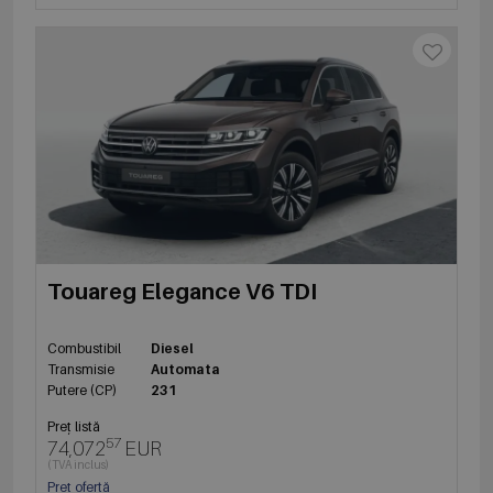
Touareg Elegance V6 TDI
Combustibil
Diesel
Transmisie
Automata
Putere (CP)
231
Preț listă
57
74,072
EUR
(TVA inclus)
Preț ofertă