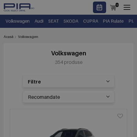
0
Volkswagen
Audi
SEAT
SKODA
CUPRA
PIA Rulate
PIA
Acasă
Volkswagen
Volkswagen
354 produse
Filtre