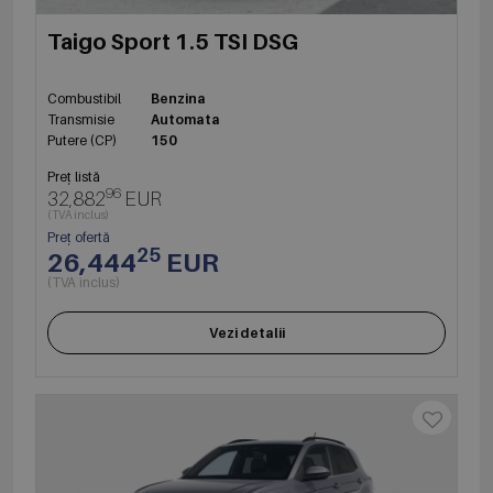
Taigo Sport 1.5 TSI DSG
Combustibil
Benzina
Transmisie
Automata
Putere (CP)
150
Preț listă
96
32,882
EUR
(TVA inclus)
Preț ofertă
25
26,444
EUR
(TVA inclus)
Vezi detalii