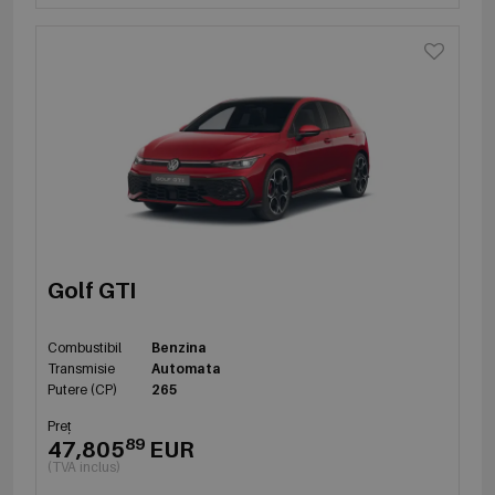
Golf GTI
Combustibil
Benzina
Transmisie
Automata
Putere (CP)
265
Preț
89
47,805
EUR
(TVA inclus)