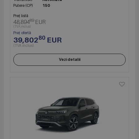
Putere (CP)
150
Preț listă
89
48,894
EUR
(TVA inclus)
Preț ofertă
80
39,802
EUR
(TVA inclus)
Vezi detalii