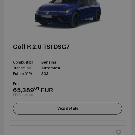
Golf R 2.0 TSI DSG7
Combustibil
Benzina
Transmisie
Automata
Putere (CP)
333
Preț
61
65,389
EUR
(TVA inclus)
Vezi detalii