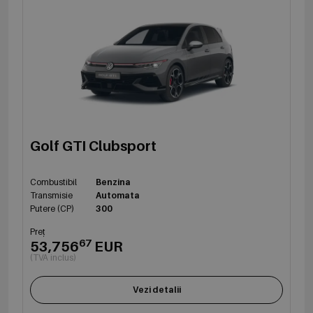
Golf GTI Clubsport
Combustibil
Benzina
Transmisie
Automata
Putere (CP)
300
Preț
67
53,756
EUR
(TVA inclus)
Vezi detalii