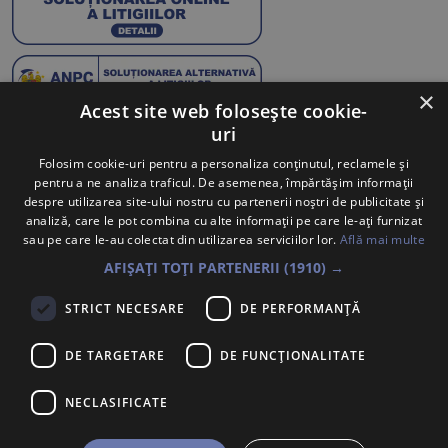
×
Acest site web folosește cookie-
uri
Abonează-te la Newsletter
Folosim cookie-uri pentru a personaliza conținutul, reclamele și
pentru a ne analiza traficul. De asemenea, împărtășim informații
Te anunțăm când avem oferte noi și promoții la mărcile
despre utilizarea site-ului nostru cu partenerii noștri de publicitate și
tale preferate.
analiză, care le pot combina cu alte informații pe care le-ați furnizat
sau pe care le-au colectat din utilizarea serviciilor lor.
Află mai multe
Trimite
AFIȘAȚI TOȚI PARTENERII
(1910) →
Sunt de acord ca datele cu caracter personal furnizate să fie
STRICT NECESARE
DE PERFORMANȚĂ
colectate pentru a putea fi contactat în vederea solicitării trimise.
Declar că am citit și sunt de acord cu
Politica de confidentialitate
.
DE TARGETARE
DE FUNCŢIONALITATE
PORSCHE INTER AUTO ROMANIA S.R.L.
Voluntari, Bdul. Pipera Nr. 2, Jud. Ilfov,
NECLASIFICATE
Înregistrată la Oficiul Registrului Comerțului Ilfov sub nr.
J2007002067233, CUI/CIF RO22188461