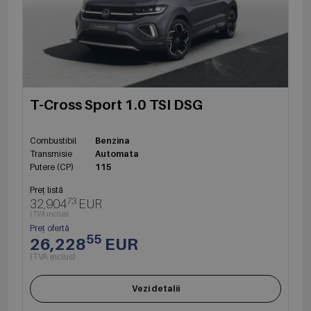
T-Cross Sport 1.0 TSI DSG
Combustibil
Benzina
Transmisie
Automata
Putere (CP)
115
Preț listă
73
32,904
EUR
(TVA inclus)
Preț ofertă
55
26,228
EUR
(TVA inclus)
Vezi detalii