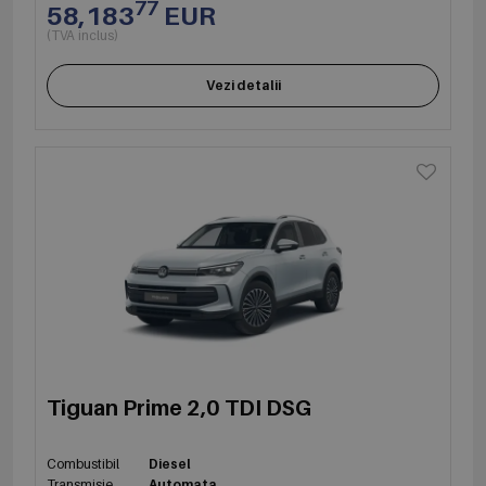
77
58,183
EUR
(TVA inclus)
Vezi detalii
Tiguan Prime 2,0 TDI DSG
Combustibil
Diesel
Transmisie
Automata