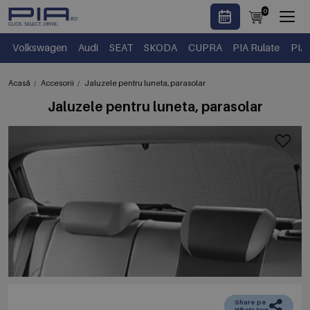
0
Volkswagen
Audi
SEAT
SKODA
CUPRA
PIA Rulate
PIA
Acasă
Accesorii
Jaluzele pentru luneta, parasolar
Jaluzele pentru luneta, parasolar
Share pe
WhatsApp