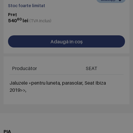
Stoc foarte limitat
Preț
60
540
lei
(TVA inclus)
Adaugă în coș
Producător
SEAT
Jaluzele *pentru luneta, parasolar, Seat Ibiza
2019>>,
PIA