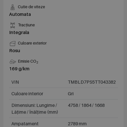
Cutie de viteze
Automata
Tracțiune
Integrala
Culoare exterior
Rosu
Emisie CO
2
169 g/km
VIN
TMBLD7PS5TT043382
Culoare interior
Gri
Dimensiuni: Lungime /
4758 / 1864 / 1668
Lățime / Înălțime (mm)
Ampatament
2789 mm