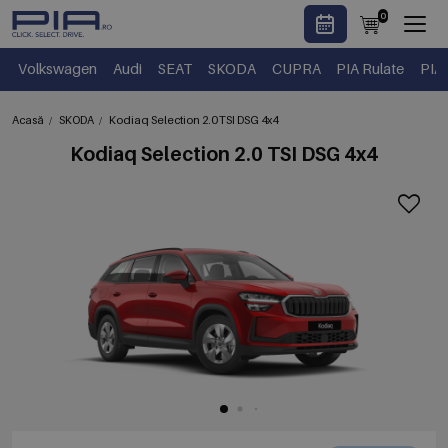
0
Volkswagen
Audi
SEAT
SKODA
CUPRA
PIA Rulate
PIA
Acasă
SKODA
Kodiaq Selection 2.0 TSI DSG 4x4
Kodiaq Selection 2.0 TSI DSG 4x4