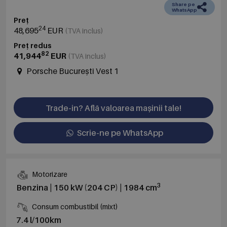
Share pe
WhatsApp
Preț
24
48,695
EUR
(TVA inclus)
Preț redus
82
41,944
EUR
(TVA inclus)
Porsche București Vest 1
Trade-in? Află valoarea mașinii tale!
Scrie-ne pe WhatsApp
Motorizare
3
Benzina | 150 kW (204 CP) | 1984 cm
Consum combustibil (mixt)
7.4 l/100km