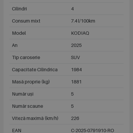
Cilindri
4
Consum mixt
7.4 l/100km
Model
KODIAQ
An
2025
Tip caroserie
SUV
Capacitate Cilindrica
1984
Masă proprie (kg)
1881
Număr uși
5
Număr scaune
5
Viteză maximă (km/h)
226
EAN
C-2025-0791910-RO