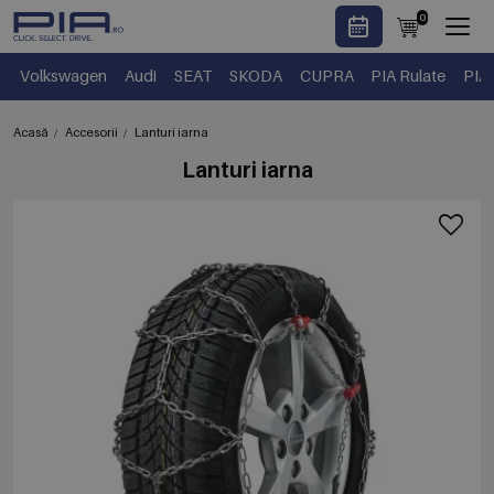
0
Volkswagen
Audi
SEAT
SKODA
CUPRA
PIA Rulate
PIA
Acasă
Accesorii
Lanturi iarna
Lanturi iarna