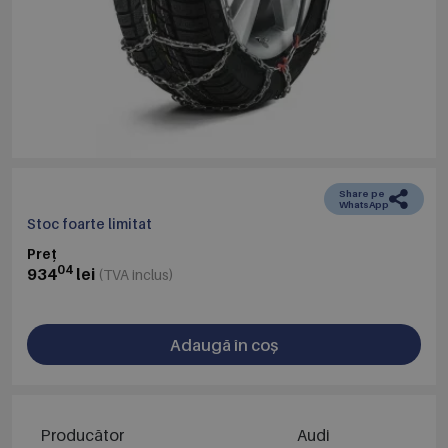
Share pe
WhatsApp
Stoc foarte limitat
Preț
04
934
lei
(TVA inclus)
Adaugă în coș
Producător
Audi