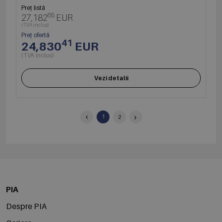
Preț listă
65
27,182
EUR
(TVA inclus)
Preț ofertă
41
24,830
EUR
(TVA inclus)
Vezi detalii
‹
›
1
2
PIA
Despre PIA