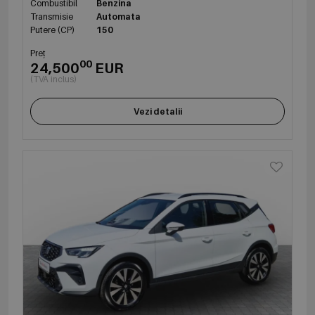
Combustibil
Benzina
Transmisie
Automata
Putere (CP)
150
Preț
00
24,500
EUR
(TVA inclus)
Vezi detalii