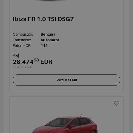
Ibiza FR 1.0 TSI DSG7
Combustibil
Benzina
Transmisie
Automata
Putere (CP)
115
Preț
93
28,474
EUR
(TVA inclus)
Vezi detalii