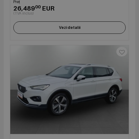
Preț
00
26,489
EUR
(TVA inclus)
Vezi detalii