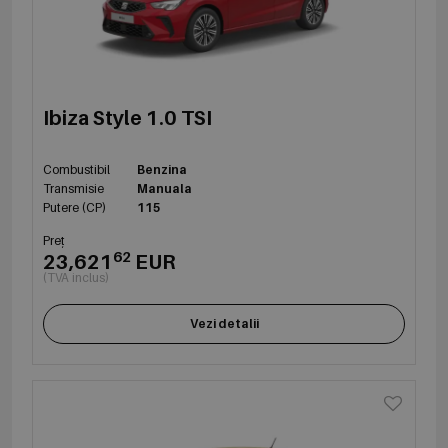
Ibiza Style 1.0 TSI
Combustibil
Benzina
Transmisie
Manuala
Putere (CP)
115
Preț
62
23,621
EUR
(TVA inclus)
Vezi detalii