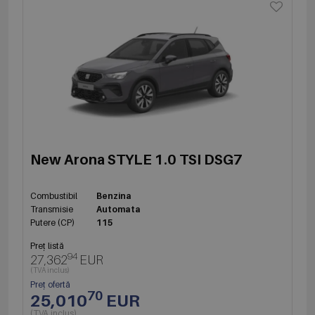
New Arona STYLE 1.0 TSI DSG7
Combustibil
Benzina
Transmisie
Automata
Putere (CP)
115
Preț listă
94
27,362
EUR
(TVA inclus)
Preț ofertă
70
25,010
EUR
(TVA inclus)