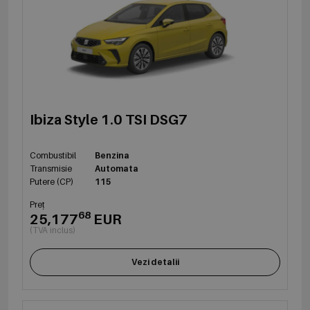
Ibiza Style 1.0 TSI DSG7
Combustibil
Benzina
Transmisie
Automata
Putere (CP)
115
Preț
68
25,177
EUR
(TVA inclus)
Vezi detalii