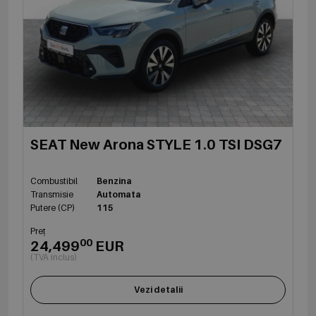
SEAT New Arona STYLE 1.0 TSI DSG7
Combustibil
Benzina
Transmisie
Automata
Putere (CP)
115
Preț
00
24,499
EUR
(TVA inclus)
Vezi detalii