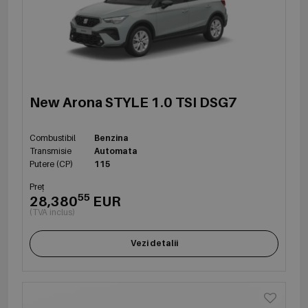
New Arona STYLE 1.0 TSI DSG7
Combustibil
Benzina
Transmisie
Automata
Putere (CP)
115
Preț
55
28,380
EUR
(TVA inclus)
Vezi detalii