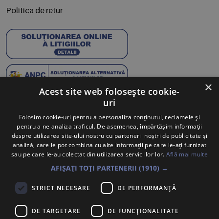
Politica de retur
×
Acest site web folosește cookie-
uri
Abonează-te la Newsletter
Folosim cookie-uri pentru a personaliza conținutul, reclamele și
pentru a ne analiza traficul. De asemenea, împărtășim informații
Te anunțăm când avem oferte noi și promoții la mărcile
despre utilizarea site-ului nostru cu partenerii noștri de publicitate și
tale preferate.
analiză, care le pot combina cu alte informații pe care le-ați furnizat
sau pe care le-au colectat din utilizarea serviciilor lor.
Află mai multe
Trimite
AFIȘAȚI TOȚI PARTENERII
(1910) →
Sunt de acord ca datele cu caracter personal furnizate să fie
STRICT NECESARE
DE PERFORMANȚĂ
colectate pentru a putea fi contactat în vederea solicitării trimise.
Declar că am citit și sunt de acord cu
Politica de confidentialitate
.
DE TARGETARE
DE FUNCŢIONALITATE