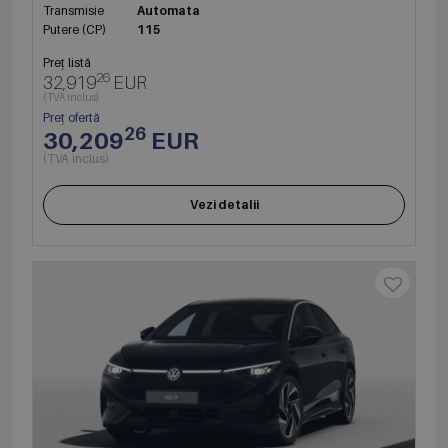
Transmisie
Automata
Putere (CP)
115
Preț listă
26
32,919
EUR
(TVA inclus)
Preț ofertă
26
30,209
EUR
(TVA inclus)
Vezi detalii