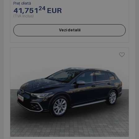
Preț ofertă
24
41,751
EUR
(TVA inclus)
Vezi detalii