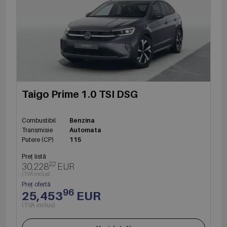
Taigo Prime 1.0 TSI DSG
Combustibil
Benzina
Transmisie
Automata
Putere (CP)
115
Preț listă
22
30,228
EUR
(TVA inclus)
Preț ofertă
96
25,453
EUR
(TVA inclus)