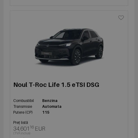
Noul T-Roc Life 1.5 eTSI DSG
Combustibil
Benzina
Transmisie
Automata
Putere (CP)
115
Preț listă
16
34,601
EUR
(TVA inclus)