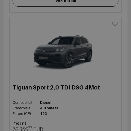
Vezi detalii
Tiguan Sport 2,0 TDI DSG 4Mot
Combustibil
Diesel
Transmisie
Automata
Putere (CP)
193
Preț listă
77
62,359
EUR