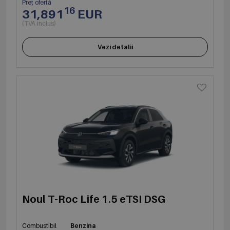
Preț ofertă
16
31,891
EUR
(TVA inclus)
Vezi detalii
Noul T-Roc Life 1.5 eTSI DSG
Combustibil
Benzina