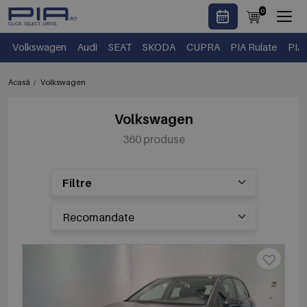
0
Volkswagen
Audi
SEAT
SKODA
CUPRA
PIA Rulate
PIA
Acasă
Volkswagen
Volkswagen
360 produse
Filtre