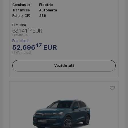
Combustibil
Electric
Transmisie
Automata
Putere (CP)
286
Preț listă
15
68,141
EUR
(TVA inclus)
Preț ofertă
17
52,696
EUR
(TVA inclus)
Vezi detalii