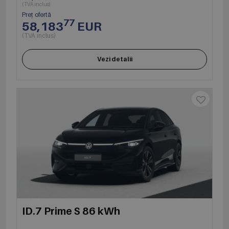
(TVA inclus)
Preț ofertă
77
58,183
EUR
(TVA inclus)
Vezi detalii
ID.7 Prime S 86 kWh