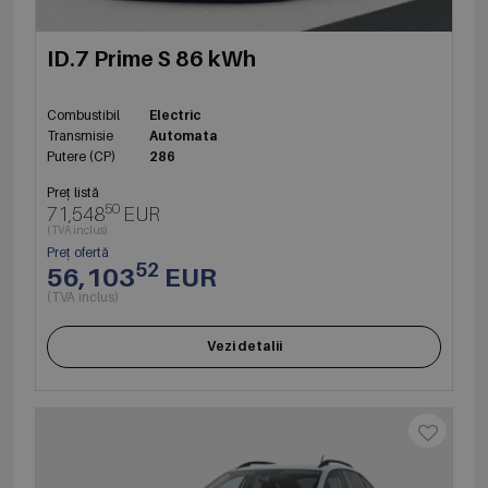
ID.7 Prime S 86 kWh
Combustibil
Electric
Transmisie
Automata
Putere (CP)
286
Preț listă
50
71,548
EUR
(TVA inclus)
Preț ofertă
52
56,103
EUR
(TVA inclus)
Vezi detalii