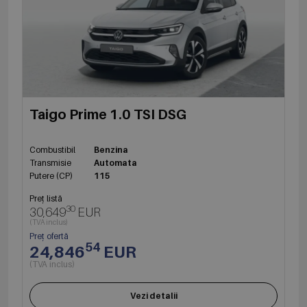
Taigo Prime 1.0 TSI DSG
Combustibil
Benzina
Transmisie
Automata
Putere (CP)
115
Preț listă
30
30,649
EUR
(TVA inclus)
Preț ofertă
54
24,846
EUR
(TVA inclus)
Vezi detalii