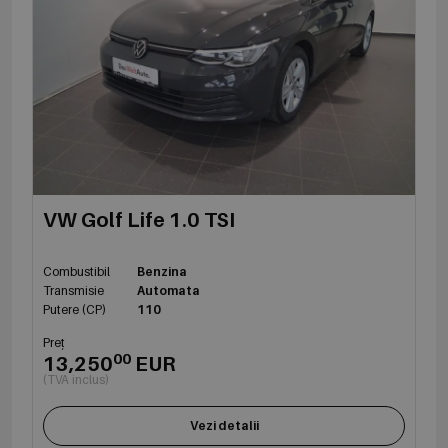
VW Golf Life 1.0 TSI
Combustibil
Benzina
Transmisie
Automata
Putere (CP)
110
Preț
00
13,250
EUR
(TVA inclus)
Vezi detalii