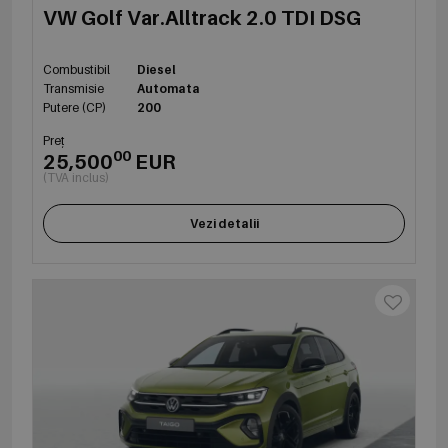
VW Golf Var.Alltrack 2.0 TDI DSG
Combustibil
Diesel
Transmisie
Automata
Putere (CP)
200
Preț
00
25,500
EUR
(TVA inclus)
Vezi detalii