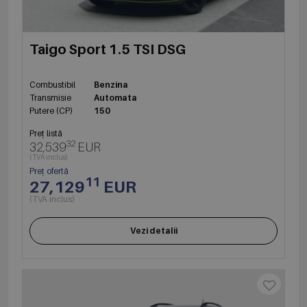
Taigo Sport 1.5 TSI DSG
Combustibil
Benzina
Transmisie
Automata
Putere (CP)
150
Preț listă
32
32,539
EUR
(TVA inclus)
Preț ofertă
11
27,129
EUR
(TVA inclus)
Vezi detalii