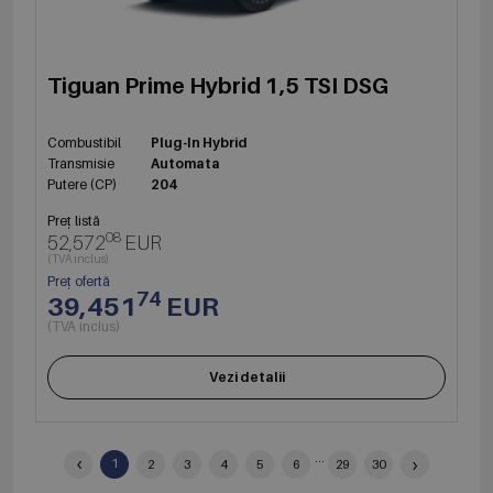
Tiguan Prime Hybrid 1,5 TSI DSG
Combustibil
Plug-In Hybrid
Transmisie
Automata
Putere (CP)
204
Preț listă
08
52,572
EUR
(TVA inclus)
Preț ofertă
74
39,451
EUR
(TVA inclus)
Vezi detalii
‹
...
›
1
2
3
4
5
6
29
30