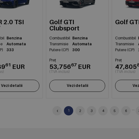
R 2.0 TSI
Golf GTI
Golf GT
7
Clubsport
bil
Benzina
Combustibil
Benzina
Combustibil
ie
Automata
Transmisie
Automata
Transmisie
P)
333
Putere (CP)
300
Putere (CP)
Preț
Preț
61
67
89
EUR
53,756
EUR
47,805
us)
(TVA inclus)
(TVA inclus)
Vezi detalii
Vezi detalii
Vez
‹
...
1
2
3
4
5
6