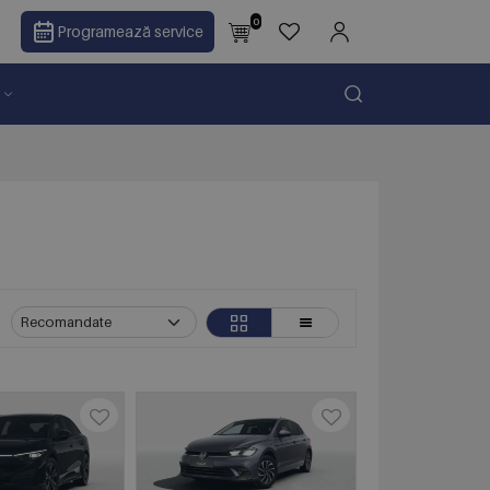
0
Programează service