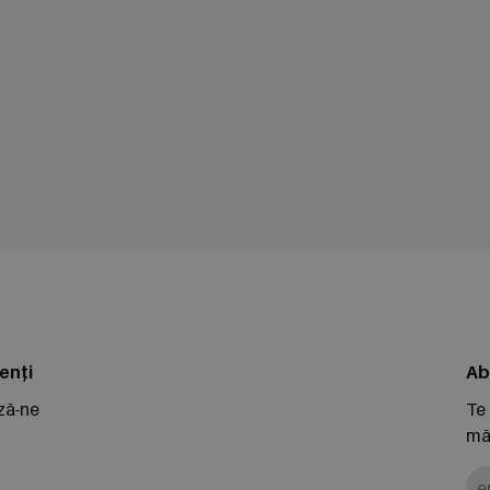
enți
Ab
ză-ne
Te
măr