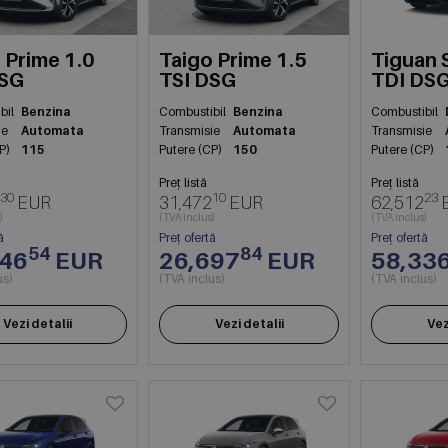
Prime 1.0
Taigo Prime 1.5
Tiguan 
DSG
TSI DSG
TDI DS
bil
Benzina
Combustibil
Benzina
Combustibil
ie
Automata
Transmisie
Automata
Transmisie
P)
115
Putere (CP)
150
Putere (CP)
Preț listă
Preț listă
30
10
23
EUR
31,472
EUR
62,512
)
(TVA inclus)
(TVA inclus)
ă
Preț ofertă
Preț ofertă
54
84
846
EUR
26,697
EUR
58,33
us)
(TVA inclus)
(TVA inclus)
Vezi detalii
Vezi detalii
Vez