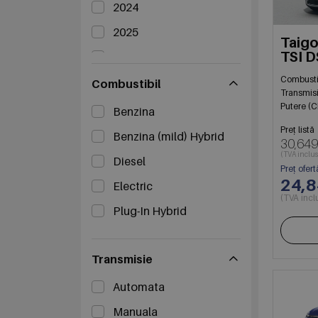
2024
2025
Taigo 
TSI 
2026
Combusti
Combustibil
Transmis
Putere (C
Benzina
Preț listă
Benzina (mild) Hybrid
30,649
(TVA inclus
Diesel
Preț ofert
24,
Electric
(TVA incl
Plug-In Hybrid
Transmisie
Automata
Manuala