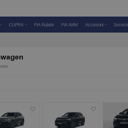
CUPRA
PIA Rulate
PIA IMM
Accesorii
Servicii
swagen
duse