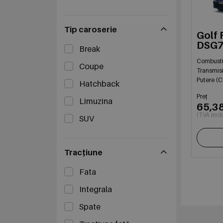
Tip caroserie
Golf 
DSG
Break
Combusti
Coupe
Transmis
Putere (C
Hatchback
Preț
Limuzina
65,3
(TVA incl
SUV
Tracțiune
Fata
Integrala
Spate