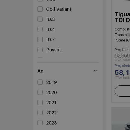
Golf Variant
Tigua
ID.3
TDI 
ID.4
Combusti
Transmis
ID.7
Putere (C
Passat
Preț listă
62,359
Polo
(TVA inclus
Preț ofert
T-Cross
An
58,
(TVA incl
T-Roc
2019
Taigo
2020
Tayron
2021
Tiguan
2022
Touareg
2023