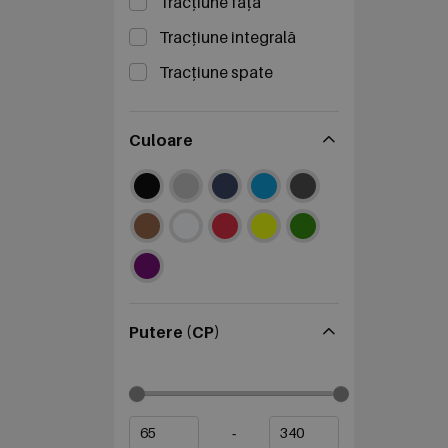
Tracțiune față
Tracțiune integrală
Tracțiune spate
Culoare
Putere (CP)
-