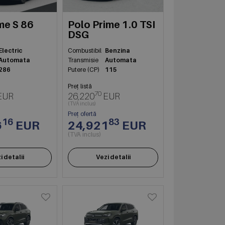
me S 86
Polo Prime 1.0 TSI
DSG
Electric
Combustibil
Benzina
Automata
Transmisie
Automata
286
Putere (CP)
115
Preț listă
70
EUR
26,220
EUR
(TVA inclus)
Preț ofertă
16
83
6
EUR
24,921
EUR
(TVA inclus)
i detalii
Vezi detalii