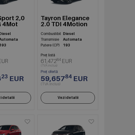
Sport 2,0
Tayron Elegance
G 4Mot
2.0 TDI 4Motion
Diesel
Combustibil
Diesel
Automata
Transmisie
Automata
193
Putere (CP)
193
Preț listă
84
EUR
61,472
EUR
(TVA inclus)
Preț ofertă
23
84
6
EUR
59,657
EUR
(TVA inclus)
i detalii
Vezi detalii