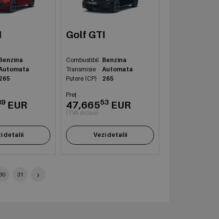
I
Golf GTI
Benzina
Combustibil
Benzina
Automata
Transmisie
Automata
265
Putere (CP)
265
Preț
89
53
EUR
47,665
EUR
(TVA inclus)
i detalii
Vezi detalii
›
30
31