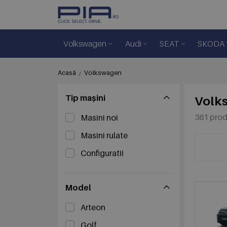
Volkswagen
Audi
SEAT
SKODA
Acasă
Volkswagen
Tip mașini
Volk
361 pro
Masini noi
Masini rulate
Configuratii
Model
Arteon
Golf