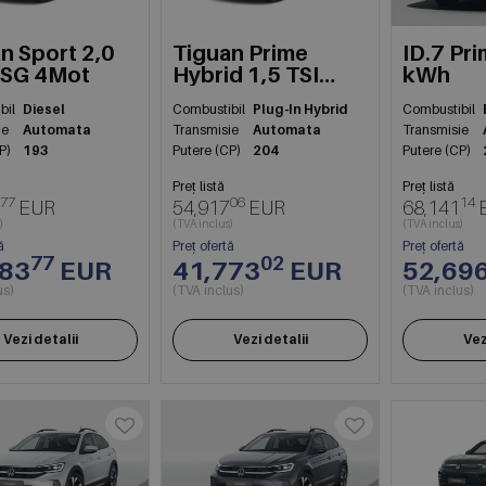
n Sport 2,0
Tiguan Prime
ID.7 Pri
DSG 4Mot
Hybrid 1,5 TSI
kWh
DSG
bil
Diesel
Combustibil
Plug-In Hybrid
Combustibil
ie
Automata
Transmisie
Automata
Transmisie
P)
193
Putere (CP)
204
Putere (CP)
Preț listă
Preț listă
77
06
14
EUR
54,917
EUR
68,141
)
(TVA inclus)
(TVA inclus)
ă
Preț ofertă
Preț ofertă
77
02
183
EUR
41,773
EUR
52,69
us)
(TVA inclus)
(TVA inclus)
Vezi detalii
Vezi detalii
Vez