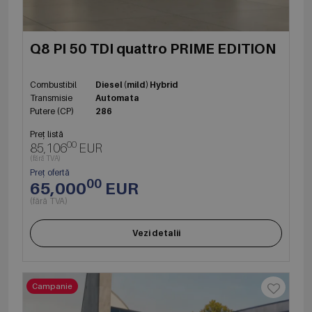
Q8 PI 50 TDI quattro PRIME EDITION
Combustibil
Diesel (mild) Hybrid
Transmisie
Automata
Putere (CP)
286
Preț listă
00
85,106
EUR
(fără TVA)
Preț ofertă
00
65,000
EUR
(fără TVA)
Vezi detalii
Campanie