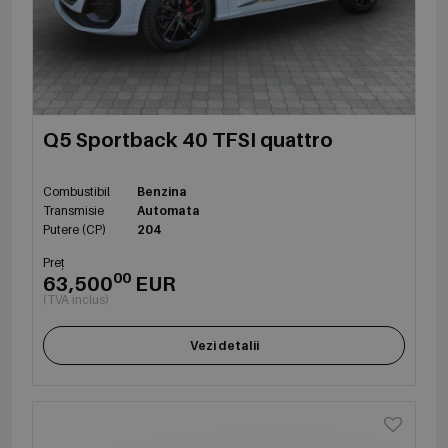
Q5 Sportback 40 TFSI quattro
Combustibil
Benzina
Transmisie
Automata
Putere (CP)
204
Preț
00
63,500
EUR
(TVA inclus)
Vezi detalii