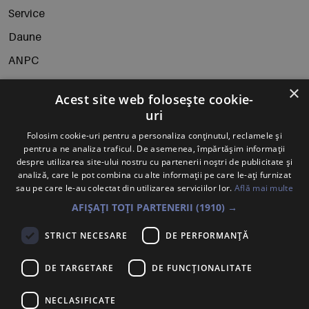
Service
Daune
ANPC
Politica de retur
×
Acest site web folosește cookie-
uri
Folosim cookie-uri pentru a personaliza conținutul, reclamele și
pentru a ne analiza traficul. De asemenea, împărtășim informații
despre utilizarea site-ului nostru cu partenerii noștri de publicitate și
analiză, care le pot combina cu alte informații pe care le-ați furnizat
sau pe care le-au colectat din utilizarea serviciilor lor.
Află mai multe
AFIȘAȚI TOȚI PARTENERII
(1910) →
Abonează-te la Newsletter
STRICT NECESARE
DE PERFORMANȚĂ
Te anunțăm când avem oferte noi și promoții la mărcile
tale preferate.
DE TARGETARE
DE FUNCŢIONALITATE
NECLASIFICATE
Trimite