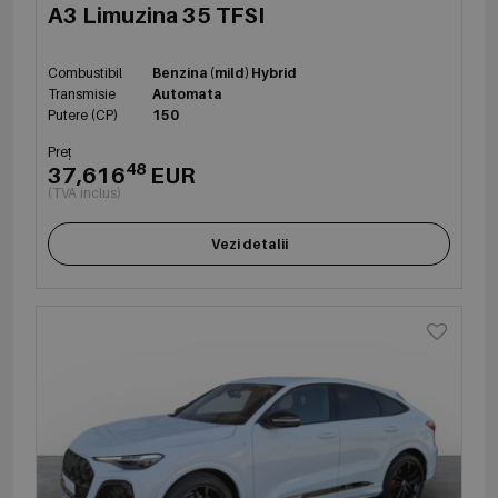
A3 Limuzina 35 TFSI
Combustibil
Benzina (mild) Hybrid
Transmisie
Automata
Putere (CP)
150
Preț
48
37,616
EUR
(TVA inclus)
Vezi detalii