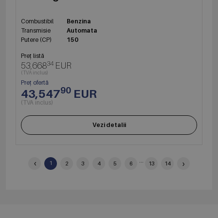
Combustibil
Benzina
Transmisie
Automata
Putere (CP)
150
Preț listă
34
53,668
EUR
(TVA inclus)
Preț ofertă
90
43,547
EUR
(TVA inclus)
Vezi detalii
‹
...
›
1
2
3
4
5
6
13
14