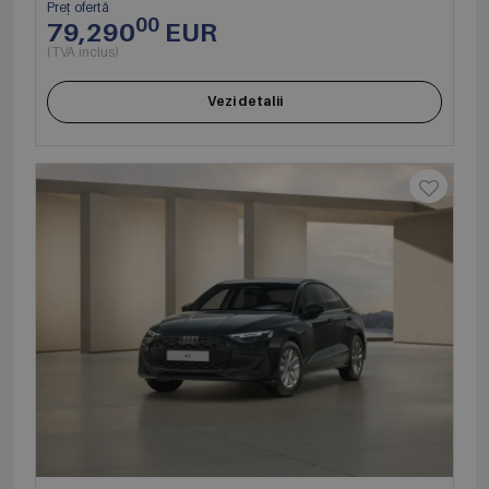
Preț ofertă
00
79,290
EUR
(TVA inclus)
Vezi detalii