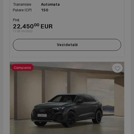
Transmisie
Automata
Putere (CP)
150
Preț
00
22,450
EUR
(TVA inclus)
Vezi detalii
Campanie