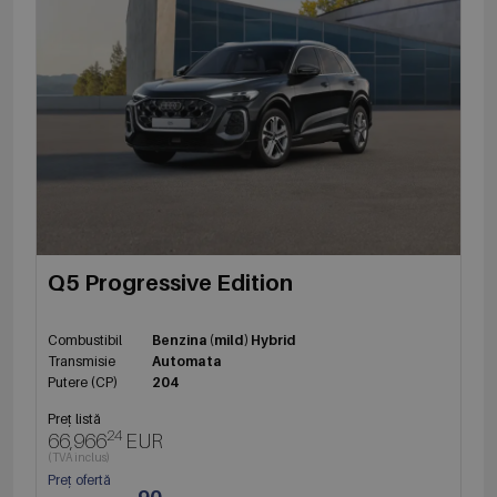
Q5 Progressive Edition
Combustibil
Benzina (mild) Hybrid
Transmisie
Automata
Putere (CP)
204
Preț listă
24
66,966
EUR
(TVA inclus)
Preț ofertă