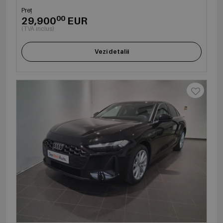
Preț
00
29,900
EUR
(TVA inclus)
Vezi detalii