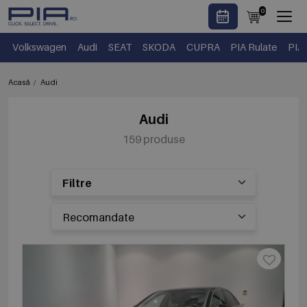
0
Volkswagen
Audi
SEAT
SKODA
CUPRA
PIA Rulate
PIA
Acasă
Audi
Audi
159 produse
Filtre