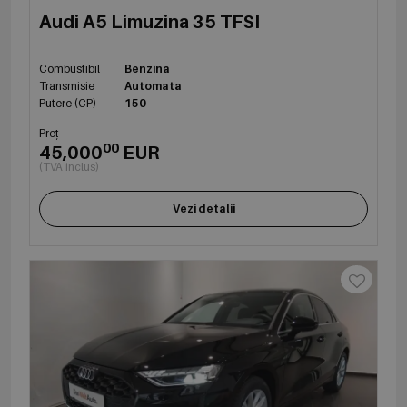
Audi A5 Limuzina 35 TFSI
Combustibil
Benzina
Transmisie
Automata
Putere (CP)
150
Preț
00
45,000
EUR
(TVA inclus)
Vezi detalii