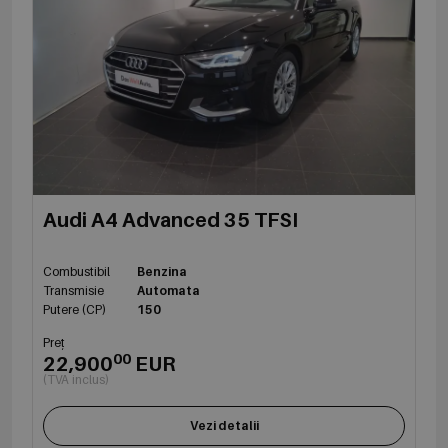
Audi A4 Advanced 35 TFSI
Combustibil
Benzina
Transmisie
Automata
Putere (CP)
150
Preț
00
22,900
EUR
(TVA inclus)
Vezi detalii