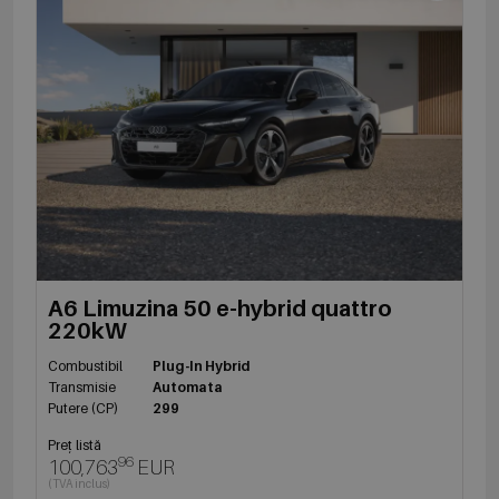
A6 Limuzina 50 e-hybrid quattro
220kW
Combustibil
Plug-In Hybrid
Transmisie
Automata
Putere (CP)
299
Preț listă
96
100,763
EUR
(TVA inclus)