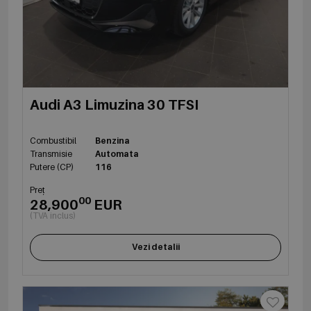
Audi A3 Limuzina 30 TFSI
Combustibil
Benzina
Transmisie
Automata
Putere (CP)
116
Preț
00
28,900
EUR
(TVA inclus)
Vezi detalii