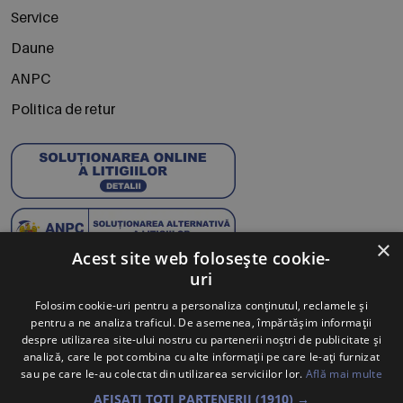
Service
Daune
ANPC
Politica de retur
×
Acest site web folosește cookie-
uri
Abonează-te la Newsletter
Folosim cookie-uri pentru a personaliza conținutul, reclamele și
pentru a ne analiza traficul. De asemenea, împărtășim informații
Te anunțăm când avem oferte noi și promoții la mărcile
despre utilizarea site-ului nostru cu partenerii noștri de publicitate și
tale preferate.
analiză, care le pot combina cu alte informații pe care le-ați furnizat
sau pe care le-au colectat din utilizarea serviciilor lor.
Află mai multe
Trimite
AFIȘAȚI TOȚI PARTENERII
(1910) →