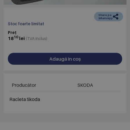
Share pe
WhatsApp
Stoc foarte limitat
Preț
10
18
lei
(TVA inclus)
Adaugă în coș
Producător
SKODA
Racleta Skoda