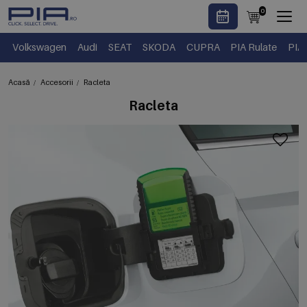
0
Volkswagen
Audi
SEAT
SKODA
CUPRA
PIA Rulate
PIA
Acasă
Accesorii
Racleta
Racleta