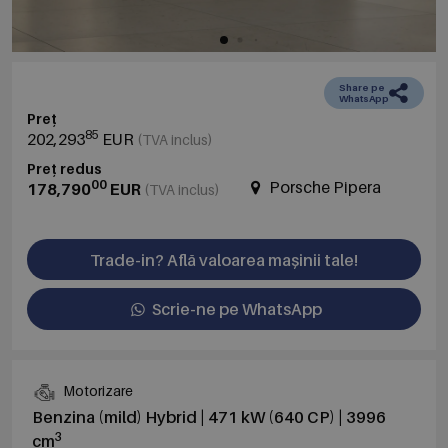
Share pe
WhatsApp
Preț
85
202,293
EUR
(TVA inclus)
Preț redus
00
Porsche Pipera
178,790
EUR
(TVA inclus)
Trade-in? Află valoarea mașinii tale!
Scrie-ne pe WhatsApp
Motorizare
Benzina (mild) Hybrid | 471 kW (640 CP) | 3996
3
cm