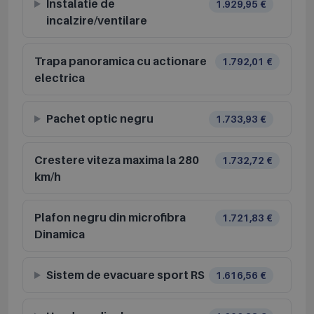
Instalatie de
1.929,95 €
incalzire/ventilare
Trapa panoramica cu actionare
1.792,01 €
electrica
Pachet optic negru
1.733,93 €
Crestere viteza maxima la 280
1.732,72 €
km/h
Plafon negru din microfibra
1.721,83 €
Dinamica
Sistem de evacuare sport RS
1.616,56 €