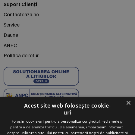
Suport Clienți
Contactează-ne
Service
Daune
ANPC
Politica de retur
×
Acest site web folosește cookie-
uri
Abonează-te la Newsletter
Folosim cookie-uri pentru a personaliza conținutul, reclamele și
pentru a ne analiza traficul. De asemenea, împărtășim informații
Te anunțăm când avem oferte noi și promoții la mărcile
despre utilizarea site-ului nostru cu partenerii noștri de publicitate și