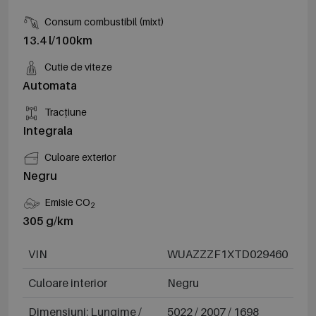
Consum combustibil (mixt)
13.4 l/100km
Cutie de viteze
Automata
Tracțiune
Integrala
Culoare exterior
Negru
Emisie CO
2
305 g/km
VIN
WUAZZZF1XTD029460
Culoare interior
Negru
Dimensiuni: Lungime /
5022 / 2007 / 1698