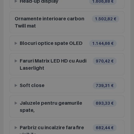
Head-up display
1.606,88 €
Ornamente interioare carbon
1.502,82 €
Twill mat
Blocuri optice spate OLED
1.144,66 €
Faruri Matrix LED HD cu Audi
970,42 €
Laserlight
Soft close
739,31 €
Jaluzele pentru geamurile
693,33 €
spate,
Parbriz cu incalzire fara fire
682,44 €