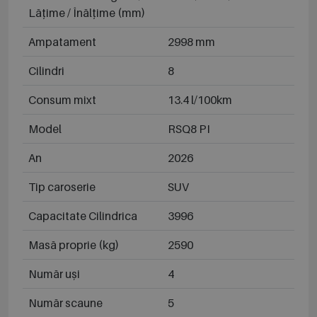
Lățime / Înălțime (mm)
Ampatament
2998 mm
Cilindri
8
Consum mixt
13.4 l/100km
Model
RSQ8 PI
An
2026
Tip caroserie
SUV
Capacitate Cilindrica
3996
Masă proprie (kg)
2590
Număr uși
4
Număr scaune
5