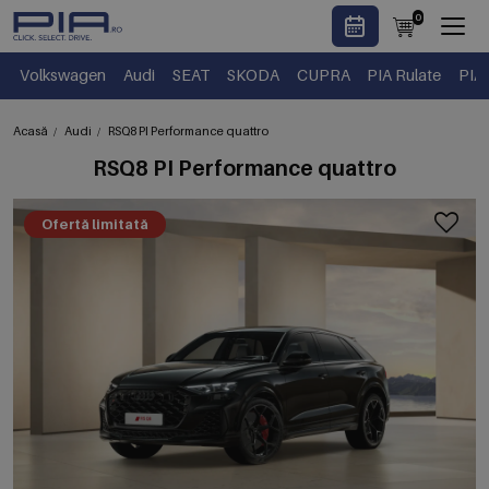
0
Volkswagen
Audi
SEAT
SKODA
CUPRA
PIA Rulate
PIA
Acasă
Audi
RSQ8 PI Performance quattro
RSQ8 PI Performance quattro
Ofertă limitată