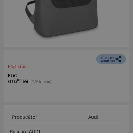
Share pe
WhatsApp
Fără stoc
Preț
85
615
lei
(TVA inclus)
Producător
Audi
Rucsac , AUDI