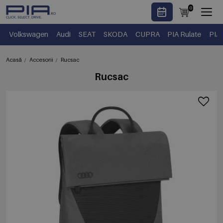
0
Volkswagen
Audi
SEAT
SKODA
CUPRA
PIA Rulate
PIA
Acasă
Accesorii
Rucsac
Rucsac