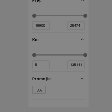
Preț
-
Km
-
Promoție
DA