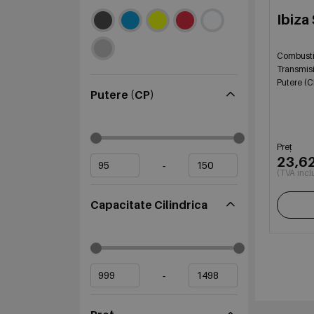
Ibiza
Combusti
Transmis
Putere (C
Putere (CP)
Preț
23,6
-
(TVA incl
Capacitate Cilindrica
-