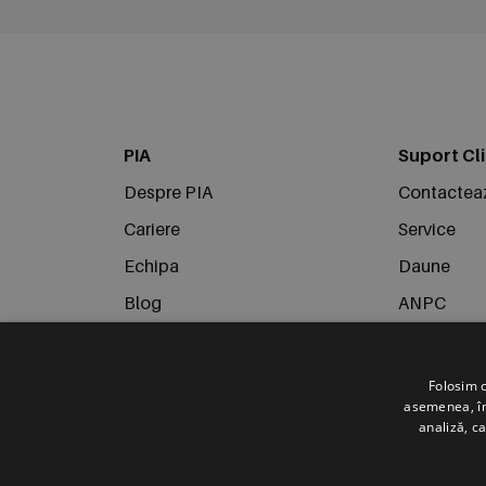
PIA
Suport Cli
Despre PIA
Contactea
Cariere
Service
Echipa
Daune
Blog
ANPC
Campanii
Politica de
Termeni și condiții
Folosim c
asemenea, împ
Politica de confidențialitate
analiză, ca
Politica de utilizare Cookie-uri