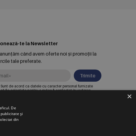
onează-te la Newsletter
 anunțăm când avem oferte noi și promoții la
cile tale preferate.
Trimite
Sunt de acord ca datele cu caracter personal furnizate
să fie colectate pentru a putea fi contactat în vederea
×
solicitării trimise. Declar că am citit și sunt de acord cu
Politica de confidentialitate
.
aficul. De
publicitate și
RSCHE INTER AUTO ROMANIA S.R.L.
colectat din
untari, Bdul. Pipera Nr. 2, Jud. Ilfov,
egistrată la Oficiul Registrului Comerțului Ilfov sub nr.
007002067233, CUI/CIF RO22188461