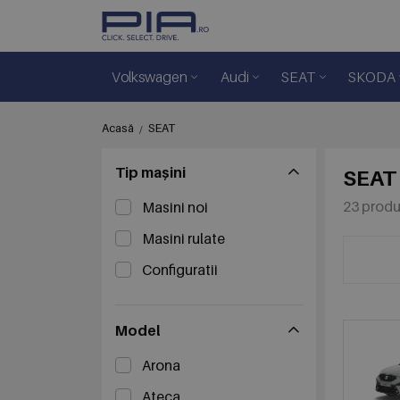
Volkswagen
Audi
SEAT
SKODA
Acasă
SEAT
Tip mașini
SEAT
23 prod
Masini noi
Masini rulate
Configuratii
Model
Arona
Ateca