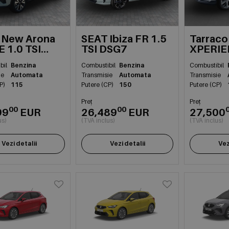
 New Arona
SEAT Ibiza FR 1.5
Tarraco
 1.0 TSI
TSI DSG7
XPERIE
7
eHYB D
bil
Benzina
Combustibil
Benzina
Combustibil
ie
Automata
Transmisie
Automata
Transmisie
P)
115
Putere (CP)
150
Putere (CP)
Preț
Preț
00
00
99
EUR
26,489
EUR
27,500
us)
(TVA inclus)
(TVA inclus)
Vezi detalii
Vezi detalii
Vez