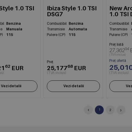
 Style 1.0 TSI
Ibiza Style 1.0 TSI
New Ar
DSG7
1.0 TSI
bil
Benzina
Combustibil
Benzina
Combustibil
ie
Manuala
Transmisie
Automata
Transmisie
P)
115
Putere (CP)
115
Putere (CP)
Preț listă
94
27,362
(TVA inclus)
Preț ofertă
Preț
25,01
62
68
21
EUR
25,177
EUR
us)
(TVA inclus)
(TVA inclus)
Vezi detalii
Vezi detalii
Vez
‹
›
1
2