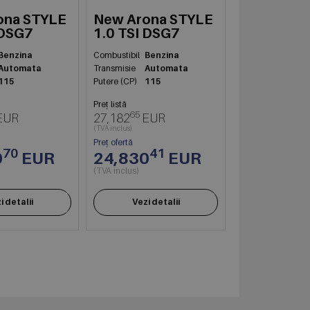
ona STYLE
New Arona STYLE
 DSG7
1.0 TSI DSG7
Benzina
Combustibil
Benzina
Automata
Transmisie
Automata
115
Putere (CP)
115
Preț listă
65
EUR
27,182
EUR
(TVA inclus)
Preț ofertă
70
41
0
EUR
24,830
EUR
(TVA inclus)
i detalii
Vezi detalii