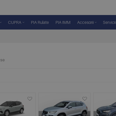
CUPRA
PIA Rulate
PIA IMM
Accesorii
Servicii
use