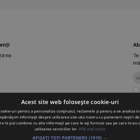
enți
Ab
ză-ne
Te
măr
 retur
Acest site web folosește cookie-uri
ookie-uri pentru a personaliza conținutul, reclamele și pentru a ne analiza tr
ărtășim informații despre utilizarea site-ului nostru cu partenerii noștri de 
PO
re le pot combina cu alte informații pe care le-ați furnizat sau pe care le-au 
Vol
utilizarea serviciilor lor.
Află mai multe
Înr
AFIȘAȚI TOȚI PARTENERII
(1910) →
J2