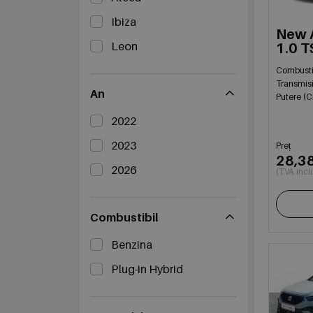
Ibiza
New 
Leon
1.0 T
Combusti
Transmis
An
Putere (C
2022
2023
Preț
28,3
2026
(TVA incl
Combustibil
Benzina
Plug-in Hybrid