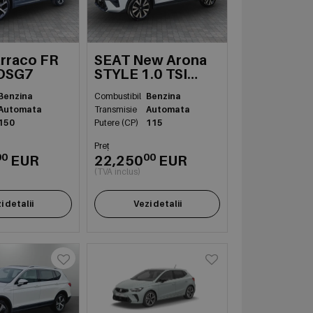
rraco FR
SEAT New Arona
 DSG7
STYLE 1.0 TSI
DSG7
Benzina
Combustibil
Benzina
Automata
Transmisie
Automata
150
Putere (CP)
115
Preț
00
00
EUR
22,250
EUR
(TVA inclus)
i detalii
Vezi detalii