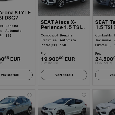
Arona STYLE
SI DSG7
SEAT Ateca X-
SEAT Ta
bil
Benzina
Perience 1.5 TSI
1.5 TSI
ie
Automata
DSG7
Combustibil
Benzina
Combustibil
P)
115
Transmisie
Automata
Transmisie
Putere (CP)
150
Putere (CP)
Preț
Preț
55
00
80
EUR
19,900
EUR
24,500
us)
(TVA inclus)
(TVA inclus)
Vezi detalii
Vezi detalii
Vez