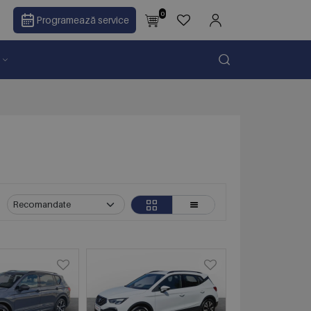
0
Programează service