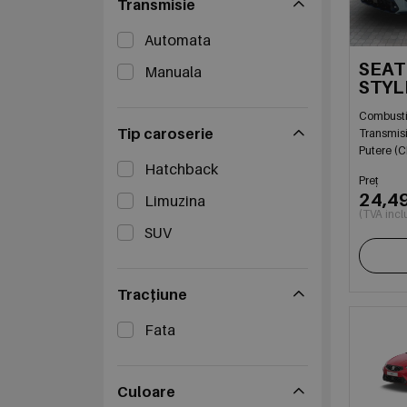
Transmisie
Automata
SEAT
Manuala
STYLE
DSG
Combusti
Tip caroserie
Transmis
Putere (C
Hatchback
Preț
24,4
Limuzina
(TVA incl
SUV
Tracțiune
Fata
Culoare