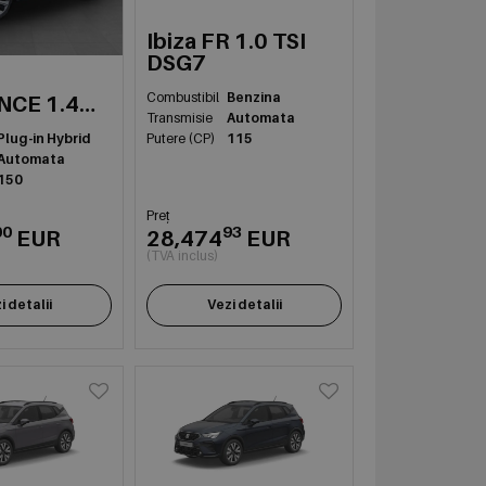
Ibiza FR 1.0 TSI
DSG7
Combustibil
Benzina
NCE 1.4
Transmisie
Automata
SG6
Plug-in Hybrid
Putere (CP)
115
Automata
150
Preț
00
93
EUR
28,474
EUR
(TVA inclus)
i detalii
Vezi detalii