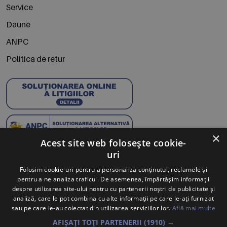
Service
Daune
ANPC
Politica de retur
×
Acest site web folosește cookie-
uri
Abonează-te la Newsletter
Folosim cookie-uri pentru a personaliza conținutul, reclamele și
pentru a ne analiza traficul. De asemenea, împărtășim informații
Te anunțăm când avem oferte noi și promoții la mărcile
despre utilizarea site-ului nostru cu partenerii noștri de publicitate și
tale preferate.
analiză, care le pot combina cu alte informații pe care le-ați furnizat
sau pe care le-au colectat din utilizarea serviciilor lor.
Află mai multe
Trimite
AFIȘAȚI TOȚI PARTENERII
(1910) →