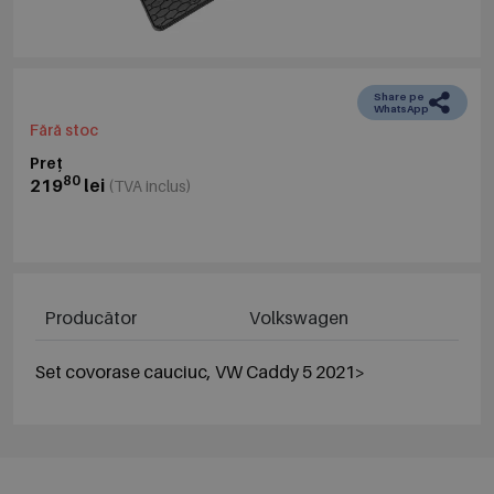
Share pe
WhatsApp
Fără stoc
Preț
80
219
lei
(TVA inclus)
Producător
Volkswagen
Set covorase cauciuc, VW Caddy 5 2021>