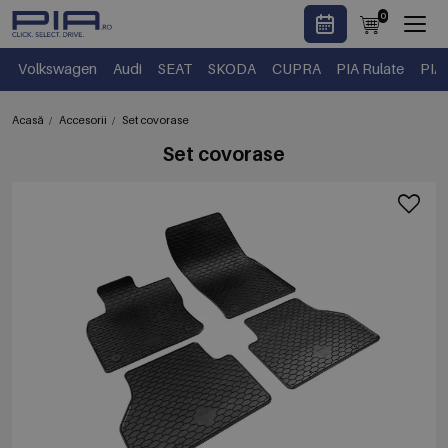
0
Volkswagen
Audi
SEAT
SKODA
CUPRA
PIA Rulate
PIA
Acasă
Accesorii
Set covorase
Set covorase