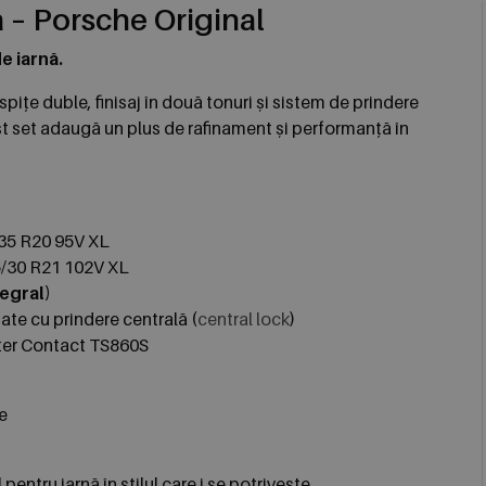
ă – Porsche Original
de iarnă.
 spițe duble, finisaj în două tonuri și sistem de prindere
st set adaugă un plus de rafinament și performanță în
/35 R20 95V XL
5/30 R21 102V XL
egral)
te cu prindere centrală (
central lock
)
ter Contact TS860S
e
pentru iarnă în stilul care i se potrivește.