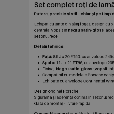
Set complet roți de iarn
Putere, precizie și stil – chiar și pe timp 
Echipat cu jante din aliaj forjat, design cu 5
centrală. Vopsit în
negru satin-gloss
, ace
sezonul rece.
Detalii tehnice:
Față:
8.5 J x 20 ET53, cu anvelope 245
Spate:
11 J x 21 ET66, cu anvelope 29
Finisaj:
Negru satin-gloss (vopsit int
Compatibil cu modelele Porsche echipa
Echipate cu anvelope Continental Win
Design original Porsche
Siguranță și aderență optimă în sezonul rec
Gata de montaj – livrare rapidă
Comandă acum
și pregătește-ți Porsche-ul 