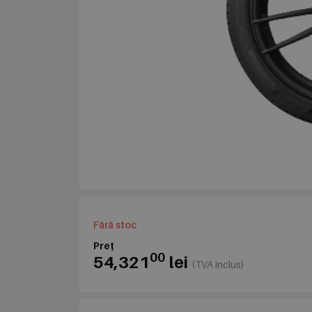
Fără stoc
Preț
00
54,321
lei
(TVA inclus)