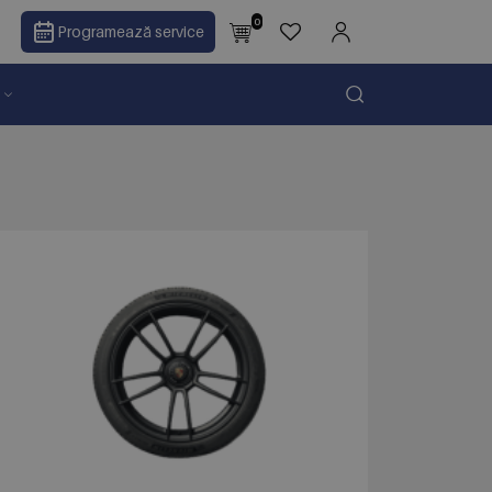
0
Programează service