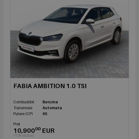
FABIA AMBITION 1.0 TSI
Combustibil
Benzina
Transmisie
Automata
Putere (CP)
95
Preț
00
10,900
EUR
(TVA inclus)