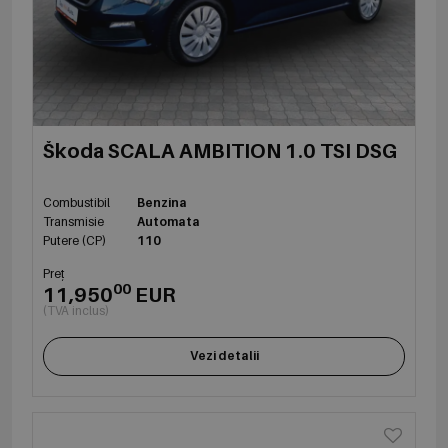
Škoda SCALA AMBITION 1.0 TSI DSG
Combustibil
Benzina
Transmisie
Automata
Putere (CP)
110
Preț
00
11,950
EUR
(TVA inclus)
Vezi detalii