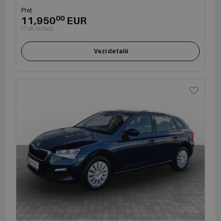
Preț
00
11,950
EUR
(TVA inclus)
Vezi detalii