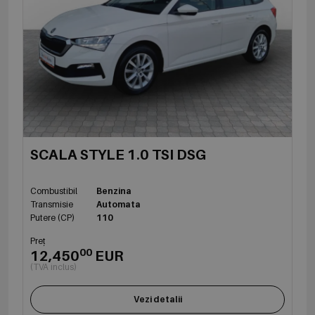
SCALA STYLE 1.0 TSI DSG
Combustibil
Benzina
Transmisie
Automata
Putere (CP)
110
Preț
00
12,450
EUR
(TVA inclus)
Vezi detalii