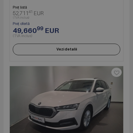
Preț listă
41
52,711
EUR
(TVA inclus)
Preț ofertă
99
49,660
EUR
(TVA inclus)
Vezi detalii