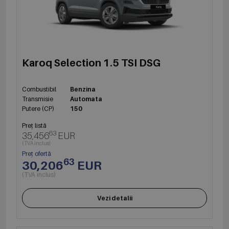
Karoq Selection 1.5 TSI DSG
Combustibil
Benzina
Transmisie
Automata
Putere (CP)
150
Preț listă
63
35,456
EUR
(TVA inclus)
Preț ofertă
63
30,206
EUR
(TVA inclus)
Vezi detalii