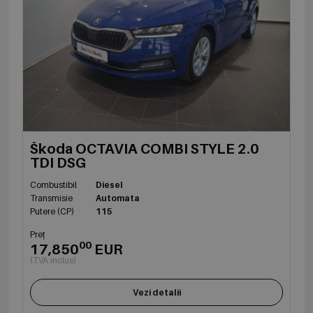
Škoda OCTAVIA COMBI STYLE 2.0
TDI DSG
Combustibil
Diesel
Transmisie
Automata
Putere (CP)
115
Preț
00
17,850
EUR
(TVA inclus)
Vezi detalii