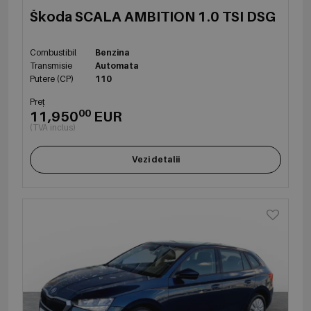
Škoda SCALA AMBITION 1.0 TSI DSG
Combustibil
Benzina
Transmisie
Automata
Putere (CP)
110
Preț
00
11,950
EUR
(TVA inclus)
Vezi detalii