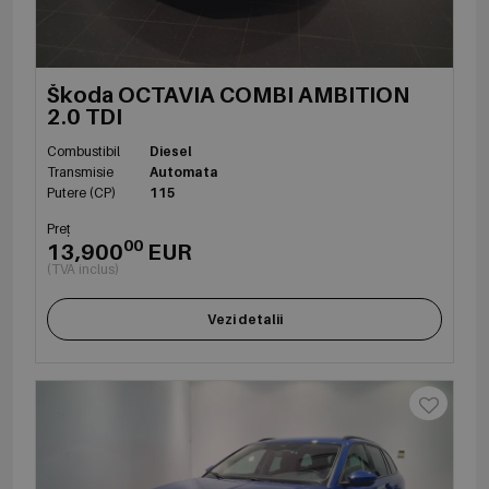
Škoda OCTAVIA COMBI AMBITION
2.0 TDI
Combustibil
Diesel
Transmisie
Automata
Putere (CP)
115
Preț
00
13,900
EUR
(TVA inclus)
Vezi detalii