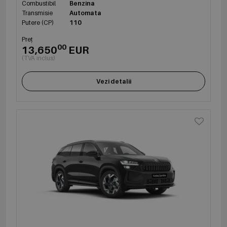
Combustibil
Benzina
Transmisie
Automata
Putere (CP)
110
Preț
00
13,650
EUR
(TVA inclus)
Vezi detalii