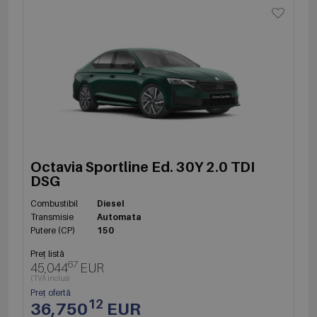
Octavia Sportline Ed. 30Y 2.0 TDI
DSG
Combustibil
Diesel
Transmisie
Automata
Putere (CP)
150
Preț listă
67
45,044
EUR
(TVA inclus)
Preț ofertă
12
36,750
EUR