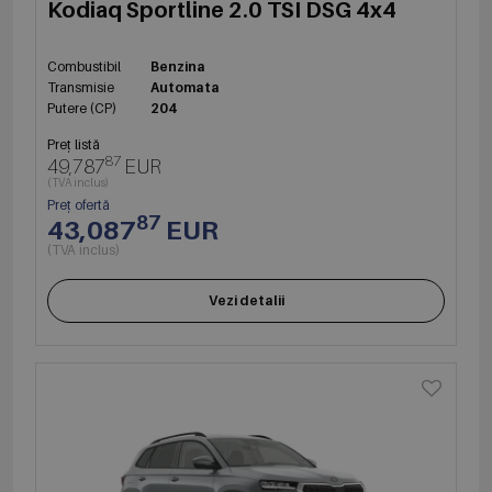
Kodiaq Sportline 2.0 TSI DSG 4x4
Combustibil
Benzina
Transmisie
Automata
Putere (CP)
204
Preț listă
87
49,787
EUR
(TVA inclus)
Preț ofertă
87
43,087
EUR
(TVA inclus)
Vezi detalii