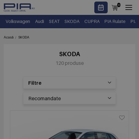
0
Volkswagen
Audi
SEAT
SKODA
CUPRA
PIA Rulate
PIA
Acasă
SKODA
SKODA
120 produse
Filtre