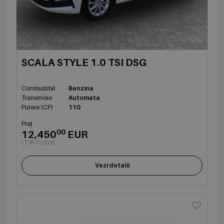
SCALA STYLE 1.0 TSI DSG
Combustibil
Benzina
Transmisie
Automata
Putere (CP)
110
Preț
00
12,450
EUR
(TVA inclus)
Vezi detalii