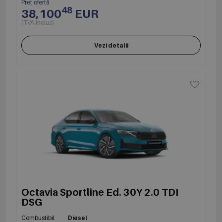
Preț ofertă
48
38,100
EUR
(TVA inclus)
Vezi detalii
Octavia Sportline Ed. 30Y 2.0 TDI
DSG
Combustibil
Diesel