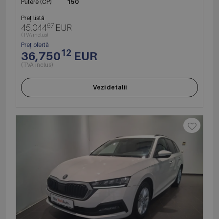
Putere (CP)
150
Preț listă
67
45,044
EUR
(TVA inclus)
Preț ofertă
12
36,750
EUR
(TVA inclus)
Vezi detalii