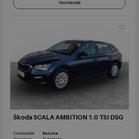
Vezi detalii
Škoda SCALA AMBITION 1.0 TSI DSG
Combustibil
Benzina