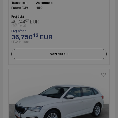
Transmisie
Automata
Putere (CP)
150
Preț listă
67
45,044
EUR
(TVA inclus)
Preț ofertă
12
36,750
EUR
(TVA inclus)
Vezi detalii