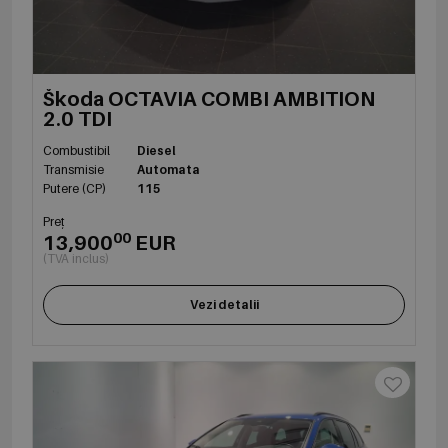
Škoda OCTAVIA COMBI AMBITION
2.0 TDI
Combustibil
Diesel
Transmisie
Automata
Putere (CP)
115
Preț
00
13,900
EUR
(TVA inclus)
Vezi detalii