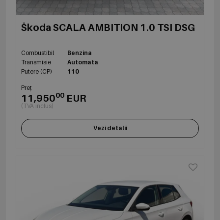
Škoda SCALA AMBITION 1.0 TSI DSG
Combustibil
Benzina
Transmisie
Automata
Putere (CP)
110
Preț
00
11,950
EUR
(TVA inclus)
Vezi detalii