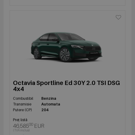
Octavia Sportline Ed 30Y 2.0 TSI DSG
4x4
Combustibil
Benzina
Transmisie
Automata
Putere (CP)
204
Preț listă
00
46,585
EUR
(TVA inclus)