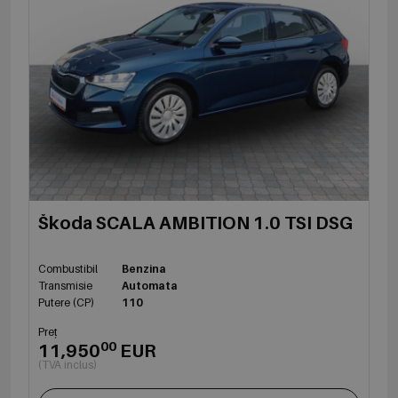
Škoda SCALA AMBITION 1.0 TSI DSG
Combustibil
Benzina
Transmisie
Automata
Putere (CP)
110
Preț
00
11,950
EUR
(TVA inclus)