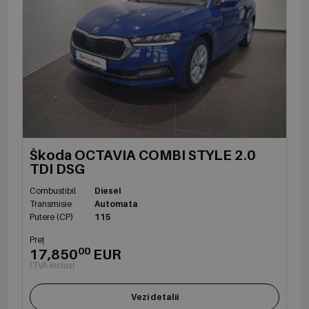
Škoda OCTAVIA COMBI STYLE 2.0
TDI DSG
Combustibil
Diesel
Transmisie
Automata
Putere (CP)
115
Preț
00
17,850
EUR
(TVA inclus)
Vezi detalii