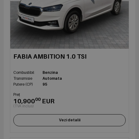
FABIA AMBITION 1.0 TSI
Combustibil
Benzina
Transmisie
Automata
Putere (CP)
95
Preț
00
10,900
EUR
(TVA inclus)
Vezi detalii