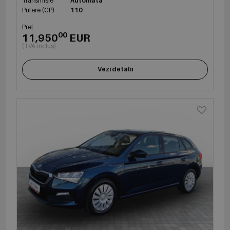
Transmisie
Automata
Putere (CP)
110
Preț
00
11,950
EUR
(TVA inclus)
Vezi detalii