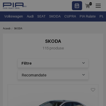
0
Volkswagen
Audi
SEAT
SKODA
CUPRA
PIA Rulate
PIA
Acasă
SKODA
SKODA
115 produse
Filtre