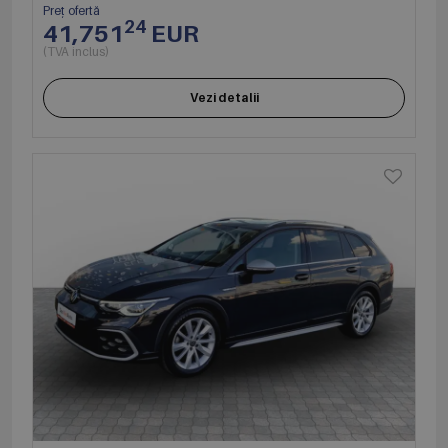
Preț ofertă
24
41,751
EUR
(TVA inclus)
Vezi detalii