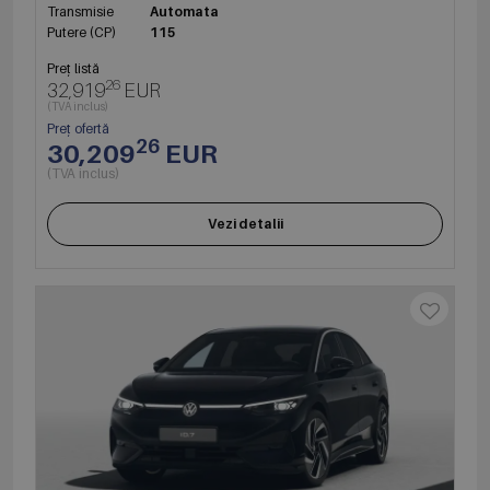
Transmisie
Automata
Putere (CP)
115
Preț listă
26
32,919
EUR
(TVA inclus)
Preț ofertă
26
30,209
EUR
(TVA inclus)
Vezi detalii