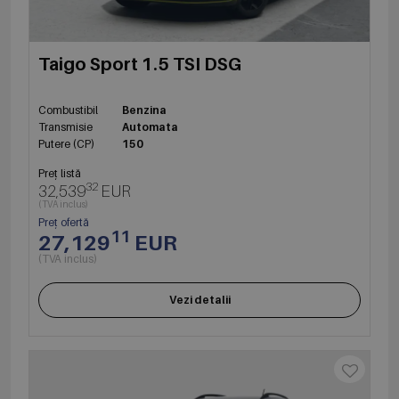
Taigo Sport 1.5 TSI DSG
Combustibil
Benzina
Transmisie
Automata
Putere (CP)
150
Preț listă
32
32,539
EUR
(TVA inclus)
Preț ofertă
11
27,129
EUR
(TVA inclus)
Vezi detalii