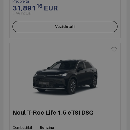
Preț ofertă
16
31,891
EUR
(TVA inclus)
Vezi detalii
Noul T-Roc Life 1.5 eTSI DSG
Combustibil
Benzina