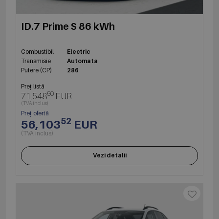
ID.7 Prime S 86 kWh
Combustibil
Electric
Transmisie
Automata
Putere (CP)
286
Preț listă
50
71,548
EUR
(TVA inclus)
Preț ofertă
52
56,103
EUR
(TVA inclus)
Vezi detalii