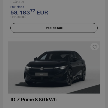
(TVA inclus)
Preț ofertă
77
58,183
EUR
(TVA inclus)
Vezi detalii
ID.7 Prime S 86 kWh