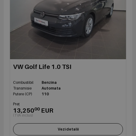
VW Golf Life 1.0 TSI
Combustibil
Benzina
Transmisie
Automata
Putere (CP)
110
Preț
00
13,250
EUR
(TVA inclus)
Vezi detalii