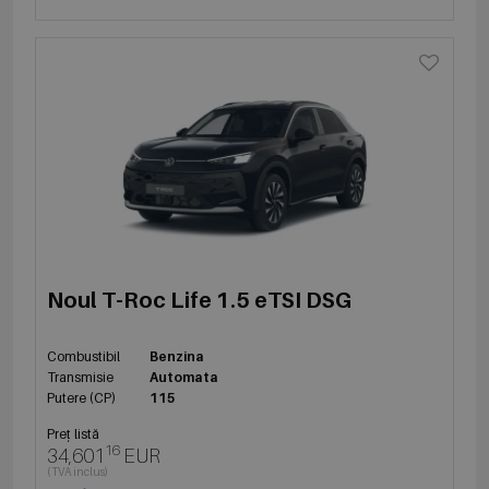
Noul T-Roc Life 1.5 eTSI DSG
Combustibil
Benzina
Transmisie
Automata
Putere (CP)
115
Preț listă
16
34,601
EUR
(TVA inclus)