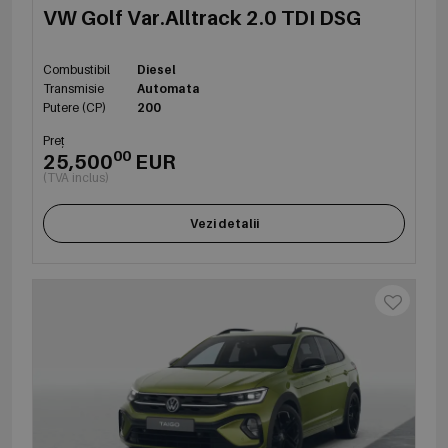
VW Golf Var.Alltrack 2.0 TDI DSG
Combustibil
Diesel
Transmisie
Automata
Putere (CP)
200
Preț
00
25,500
EUR
(TVA inclus)
Vezi detalii