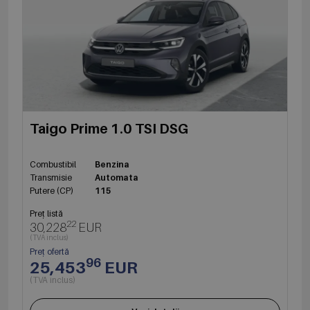
Taigo Prime 1.0 TSI DSG
Combustibil
Benzina
Transmisie
Automata
Putere (CP)
115
Preț listă
22
30,228
EUR
(TVA inclus)
Preț ofertă
96
25,453
EUR
(TVA inclus)