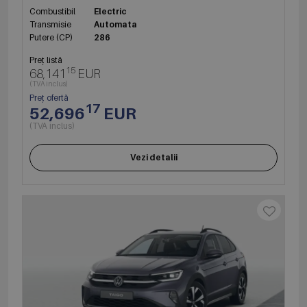
Combustibil
Electric
Transmisie
Automata
Putere (CP)
286
Preț listă
15
68,141
EUR
(TVA inclus)
Preț ofertă
17
52,696
EUR
(TVA inclus)
Vezi detalii