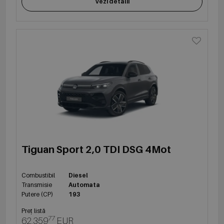
Vezi detalii
Tiguan Sport 2,0 TDI DSG 4Mot
Combustibil
Diesel
Transmisie
Automata
Putere (CP)
193
Preț listă
77
62,359
EUR