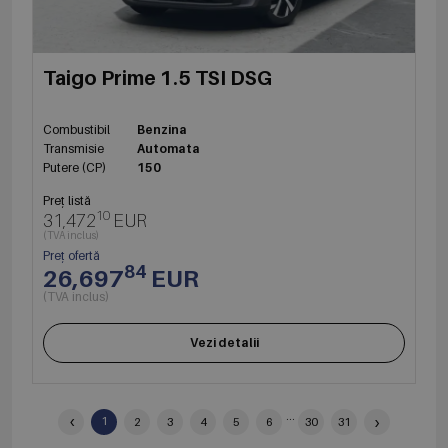
Taigo Prime 1.5 TSI DSG
Combustibil
Benzina
Transmisie
Automata
Putere (CP)
150
Preț listă
10
31,472
EUR
(TVA inclus)
Preț ofertă
84
26,697
EUR
(TVA inclus)
Vezi detalii
‹
...
›
1
2
3
4
5
6
30
31