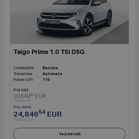
Taigo Prime 1.0 TSI DSG
Combustibil
Benzina
Transmisie
Automata
Putere (CP)
115
Preț listă
30
30,649
EUR
(TVA inclus)
Preț ofertă
54
24,846
EUR
(TVA inclus)
Vezi detalii