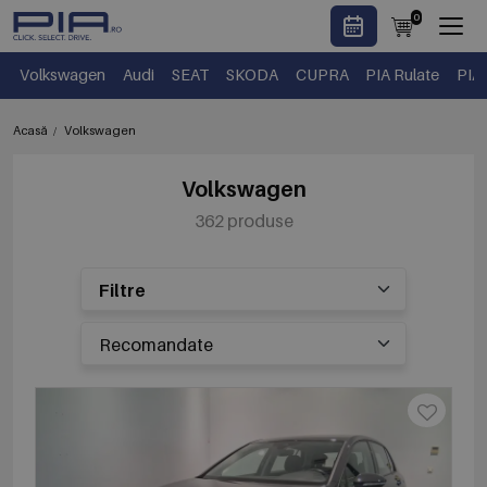
0
Volkswagen
Audi
SEAT
SKODA
CUPRA
PIA Rulate
PIA
Acasă
Volkswagen
Volkswagen
362 produse
Filtre