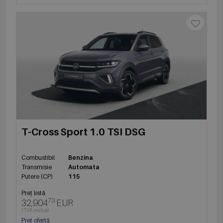
T-Cross Sport 1.0 TSI DSG
Combustibil
Benzina
Transmisie
Automata
Putere (CP)
115
Preț listă
73
32,904
EUR
(TVA inclus)
Preț ofertă