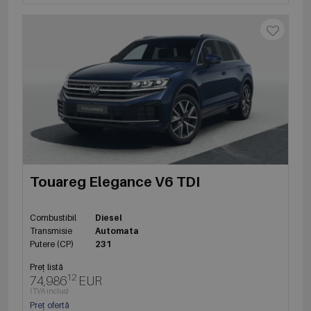
Touareg Elegance V6 TDI
Combustibil
Diesel
Transmisie
Automata
Putere (CP)
231
Preț listă
12
74,986
EUR
(TVA inclus)
Preț ofertă