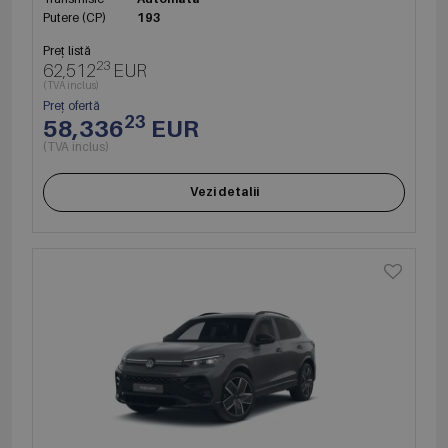
Putere (CP)
193
Preț listă
23
62,512
EUR
(TVA inclus)
Preț ofertă
23
58,336
EUR
(TVA inclus)
Vezi detalii