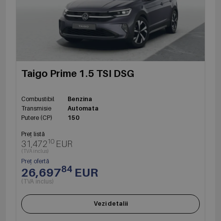
Taigo Prime 1.5 TSI DSG
Combustibil
Benzina
Transmisie
Automata
Putere (CP)
150
Preț listă
10
31,472
EUR
(TVA inclus)
Preț ofertă
84
26,697
EUR
(TVA inclus)
Vezi detalii