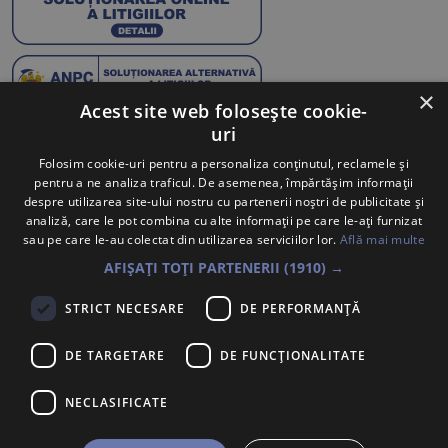
×
Acest site web folosește cookie-
uri
Abonează-te la Newsletter
Folosim cookie-uri pentru a personaliza conținutul, reclamele și
pentru a ne analiza traficul. De asemenea, împărtășim informații
Te anunțăm când avem oferte noi și promoții la mărcile
despre utilizarea site-ului nostru cu partenerii noștri de publicitate și
tale preferate.
analiză, care le pot combina cu alte informații pe care le-ați furnizat
sau pe care le-au colectat din utilizarea serviciilor lor.
Află mai multe
Trimite
AFIȘAȚI TOȚI PARTENERII
(1910) →
Sunt de acord ca datele cu caracter personal furnizate să fie
STRICT NECESARE
DE PERFORMANȚĂ
colectate pentru a putea fi contactat în vederea solicitării trimise.
Declar că am citit și sunt de acord cu
Politica de confidentialitate
.
DE TARGETARE
DE FUNCŢIONALITATE
PORSCHE INTER AUTO ROMANIA S.R.L.
Voluntari, Bdul. Pipera Nr. 2, Jud. Ilfov,
NECLASIFICATE
Înregistrată la Oficiul Registrului Comerțului Ilfov sub nr.
J2007002067233, CUI/CIF RO22188461