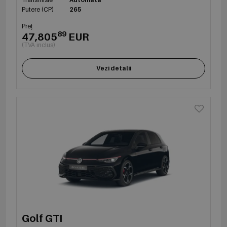
Putere (CP)
265
Preț
89
47,805
EUR
(TVA inclus)
Vezi detalii
Golf GTI