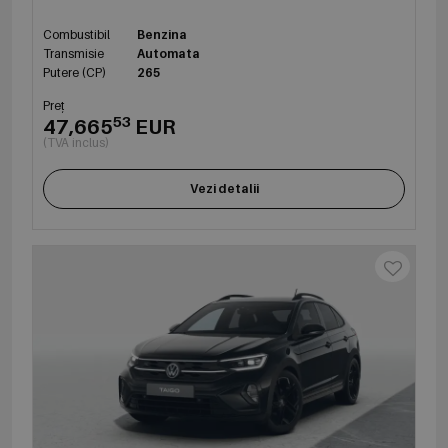
Combustibil
Benzina
Transmisie
Automata
Putere (CP)
265
Preț
53
47,665
EUR
(TVA inclus)
Vezi detalii