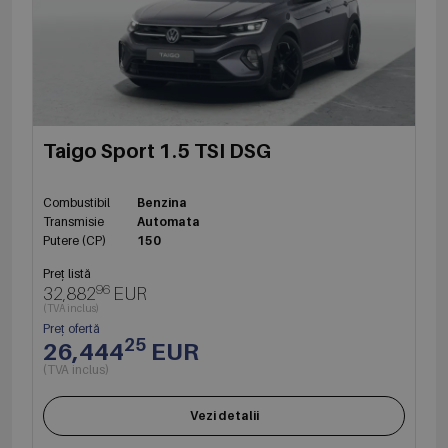
Taigo Sport 1.5 TSI DSG
Combustibil
Benzina
Transmisie
Automata
Putere (CP)
150
Preț listă
96
32,882
EUR
(TVA inclus)
Preț ofertă
25
26,444
EUR
(TVA inclus)
Vezi detalii