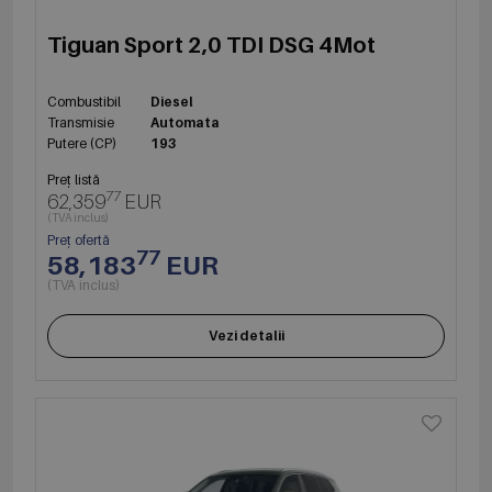
Tiguan Sport 2,0 TDI DSG 4Mot
Combustibil
Diesel
Transmisie
Automata
Putere (CP)
193
Preț listă
77
62,359
EUR
(TVA inclus)
Preț ofertă
77
58,183
EUR
(TVA inclus)
Vezi detalii