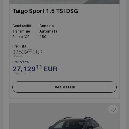
Taigo Sport 1.5 TSI DSG
Combustibil
Benzina
Transmisie
Automata
Putere (CP)
150
Preț listă
32
32,539
EUR
(TVA inclus)
Preț ofertă
11
27,129
EUR
(TVA inclus)
Vezi detalii