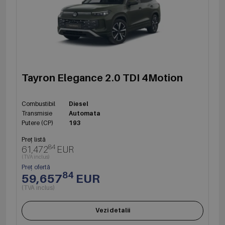
Tayron Elegance 2.0 TDI 4Motion
Combustibil
Diesel
Transmisie
Automata
Putere (CP)
193
Preț listă
84
61,472
EUR
(TVA inclus)
Preț ofertă
84
59,657
EUR
(TVA inclus)
Vezi detalii