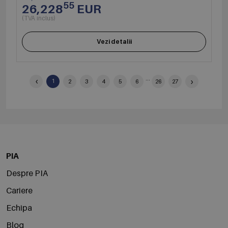
55
26,228
EUR
(TVA inclus)
Vezi detalii
‹
...
›
1
2
3
4
5
6
26
27
PIA
Despre PIA
Cariere
Echipa
Blog