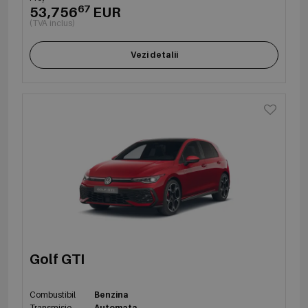
67
53,756
EUR
(TVA inclus)
Vezi detalii
Golf GTI
Combustibil
Benzina
Transmisie
Automata