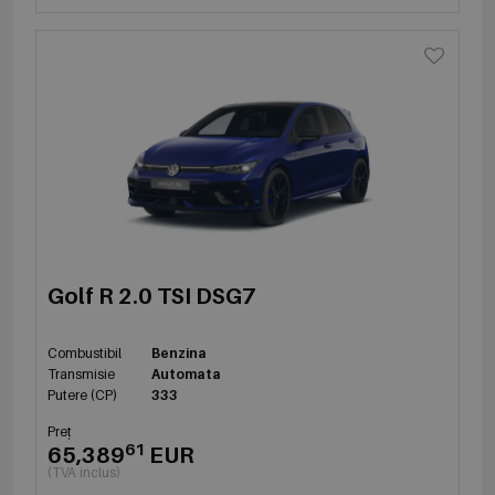
Golf R 2.0 TSI DSG7
Combustibil
Benzina
Transmisie
Automata
Putere (CP)
333
Preț
61
65,389
EUR
(TVA inclus)