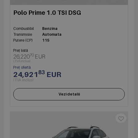
Polo Prime 1.0 TSI DSG
Combustibil
Benzina
Transmisie
Automata
Putere (CP)
115
Preț listă
70
26,220
EUR
(TVA inclus)
Preț ofertă
83
24,921
EUR
(TVA inclus)
Vezi detalii