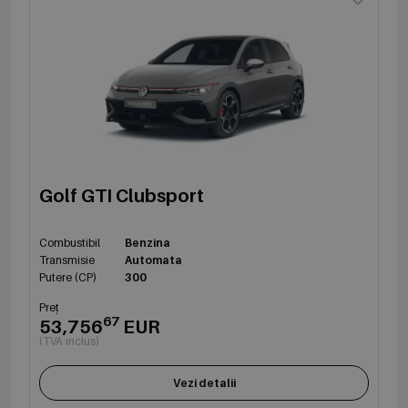
Golf GTI Clubsport
Combustibil
Benzina
Transmisie
Automata
Putere (CP)
300
Preț
67
53,756
EUR
(TVA inclus)
Vezi detalii