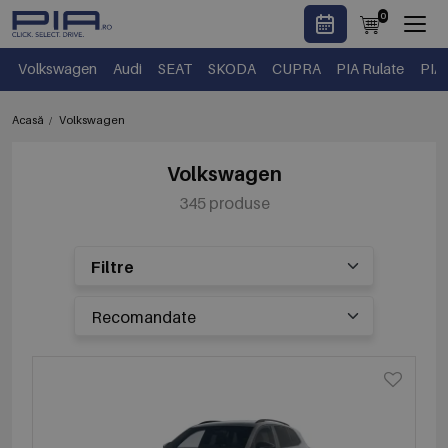
0
Volkswagen
Audi
SEAT
SKODA
CUPRA
PIA Rulate
PIA
Acasă
Volkswagen
Volkswagen
345 produse
Filtre