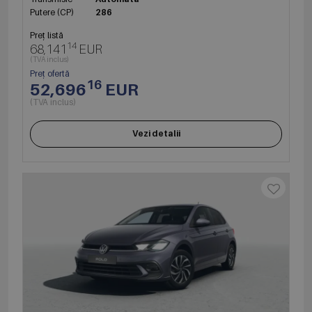
Putere (CP)
286
Preț listă
14
68,141
EUR
(TVA inclus)
Preț ofertă
16
52,696
EUR
(TVA inclus)
Vezi detalii