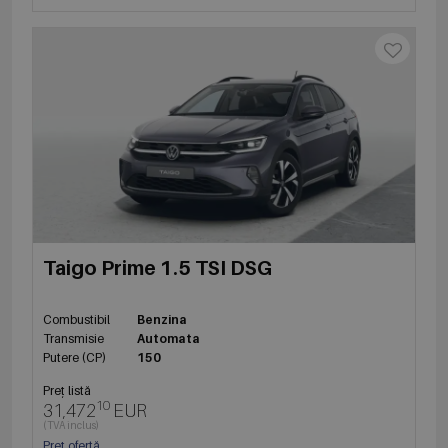
Taigo Prime 1.5 TSI DSG
Combustibil
Benzina
Transmisie
Automata
Putere (CP)
150
Preț listă
10
31,472
EUR
(TVA inclus)
Preț ofertă