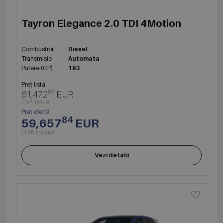
Tayron Elegance 2.0 TDI 4Motion
Combustibil
Diesel
Transmisie
Automata
Putere (CP)
193
Preț listă
84
61,472
EUR
(TVA inclus)
Preț ofertă
84
59,657
EUR
(TVA inclus)
Vezi detalii