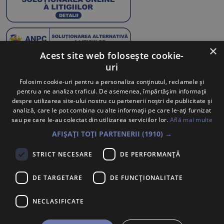
×
Acest site web folosește cookie-
uri
Abonează-te la Newsletter
Folosim cookie-uri pentru a personaliza conținutul, reclamele și
pentru a ne analiza traficul. De asemenea, împărtășim informații
Te anunțăm când avem oferte noi și promoții la mărcile
despre utilizarea site-ului nostru cu partenerii noștri de publicitate și
tale preferate.
analiză, care le pot combina cu alte informații pe care le-ați furnizat
sau pe care le-au colectat din utilizarea serviciilor lor.
Află mai multe
Trimite
AFIȘAȚI TOȚI PARTENERII
(1910) →
Sunt de acord ca datele cu caracter personal furnizate să fie
STRICT NECESARE
DE PERFORMANȚĂ
colectate pentru a putea fi contactat în vederea solicitării trimise.
Declar că am citit și sunt de acord cu
Politica de confidentialitate
.
DE TARGETARE
DE FUNCŢIONALITATE
PORSCHE INTER AUTO ROMANIA S.R.L.
Voluntari, Bdul. Pipera Nr. 2, Jud. Ilfov,
NECLASIFICATE
Înregistrată la Oficiul Registrului Comerțului Ilfov sub nr.
J2007002067233, CUI/CIF RO22188461