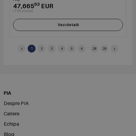
53
47,665
EUR
(TVA inclus)
Vezi detalii
‹
...
›
1
2
3
4
5
6
28
29
PIA
Despre PIA
Cariere
Echipa
Blog