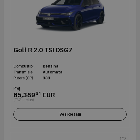
Golf R 2.0 TSI DSG7
Combustibil
Benzina
Transmisie
Automata
Putere (CP)
333
Preț
61
65,389
EUR
(TVA inclus)
Vezi detalii