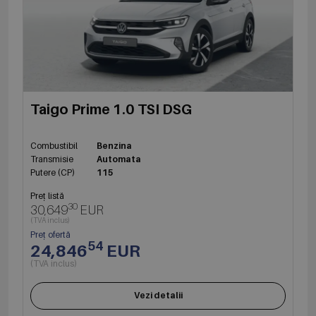
Taigo Prime 1.0 TSI DSG
Combustibil
Benzina
Transmisie
Automata
Putere (CP)
115
Preț listă
30
30,649
EUR
(TVA inclus)
Preț ofertă
54
24,846
EUR
(TVA inclus)
Vezi detalii