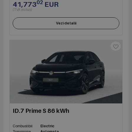
02
41,773
EUR
(TVA inclus)
Vezi detalii
ID.7 Prime S 86 kWh
Combustibil
Electric
Transmisie
Automata