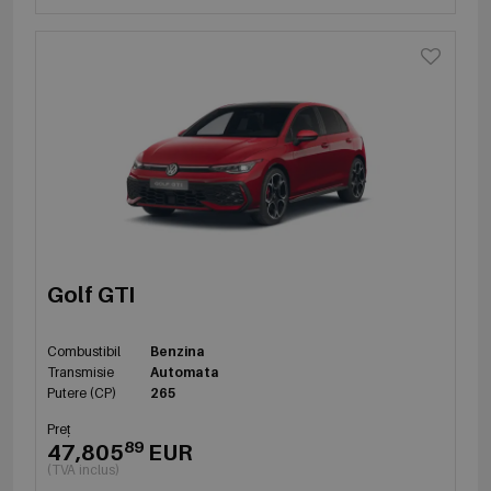
Golf GTI
Combustibil
Benzina
Transmisie
Automata
Putere (CP)
265
Preț
89
47,805
EUR
(TVA inclus)