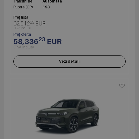
Transmisie
Automata
Putere (CP)
193
Preț listă
23
62,512
EUR
(TVA inclus)
Preț ofertă
23
58,336
EUR
(TVA inclus)
Vezi detalii