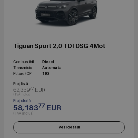
Tiguan Sport 2,0 TDI DSG 4Mot
Combustibil
Diesel
Transmisie
Automata
Putere (CP)
193
Preț listă
77
62,359
EUR
(TVA inclus)
Preț ofertă
77
58,183
EUR
(TVA inclus)
Vezi detalii