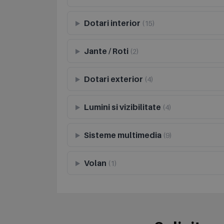
Dotari interior
(15)
Jante / Roti
(2)
Dotari exterior
(4)
Lumini si vizibilitate
(4)
Sisteme multimedia
(9)
Volan
(1)