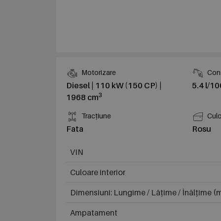
Motorizare
Cons
Diesel | 110 kW (150 CP) |
5.4 l/1
3
1968 cm
Tracțiune
Culo
Fata
Rosu
VIN
Culoare interior
Dimensiuni: Lungime / Lățime / Înălțime 
Ampatament