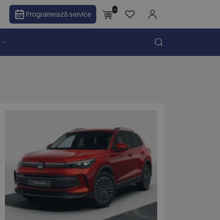
0
Programează service