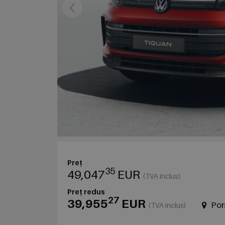
Preț
35
49,047
EUR
(TVA inclus)
Preț redus
27
39,955
EUR
Por
(TVA inclus)