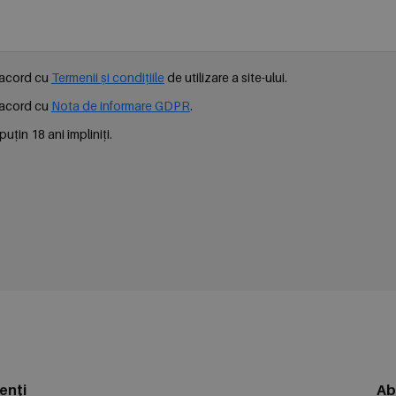
e acord cu
Termenii și condițiile
de utilizare a site-ului.
e acord cu
Nota de informare GDPR
.
uțin 18 ani împliniți.
enți
Ab