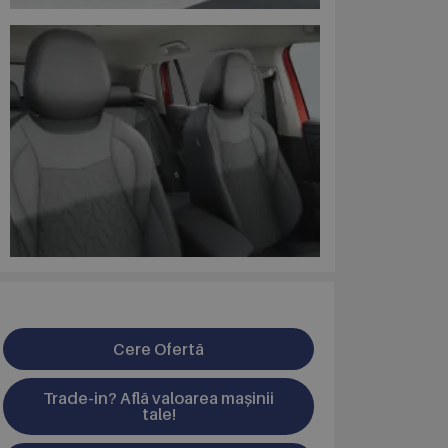
Cere Ofertă
Trade-in? Află valoarea mașinii
tale!