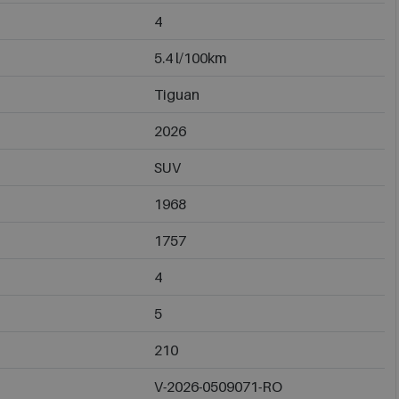
4
5.4 l/100km
Tiguan
2026
SUV
1968
1757
4
5
210
V-2026-0509071-RO