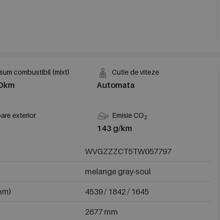
um combustibil (mixt)
Cutie de viteze
00km
Automata
are exterior
Emisie CO
2
143 g/km
WVGZZZCT5TW057797
melange gray-soul
(mm)
4539 / 1842 / 1645
2677 mm