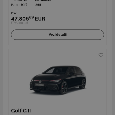
Putere (CP)
265
Preț
89
47,805
EUR
(TVA inclus)
Vezi detalii
Golf GTI