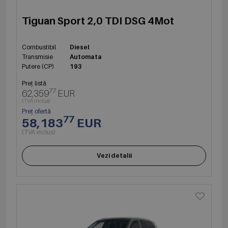
Tiguan Sport 2,0 TDI DSG 4Mot
Combustibil
Diesel
Transmisie
Automata
Putere (CP)
193
Preț listă
77
62,359
EUR
(TVA inclus)
Preț ofertă
77
58,183
EUR
(TVA inclus)
Vezi detalii