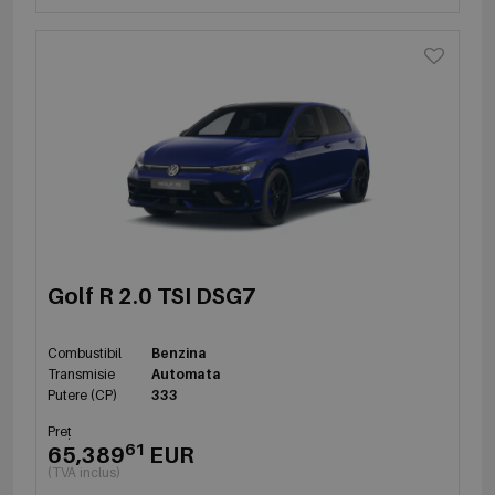
Golf R 2.0 TSI DSG7
Combustibil
Benzina
Transmisie
Automata
Putere (CP)
333
Preț
61
65,389
EUR
(TVA inclus)