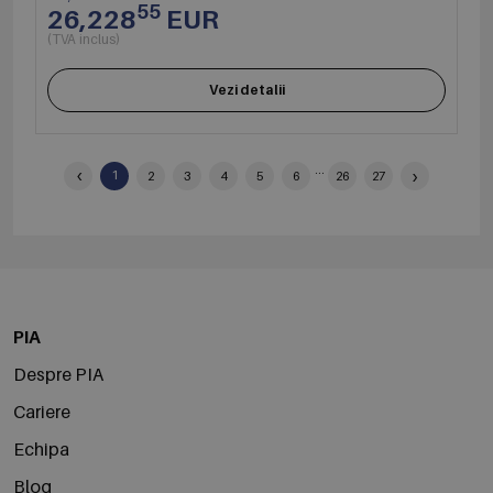
55
26,228
EUR
(TVA inclus)
Vezi detalii
‹
...
›
1
2
3
4
5
6
26
27
PIA
Despre PIA
Cariere
Echipa
Blog