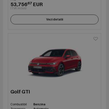
67
53,756
EUR
(TVA inclus)
Vezi detalii
Golf GTI
Combustibil
Benzina
Transmisie
Automata