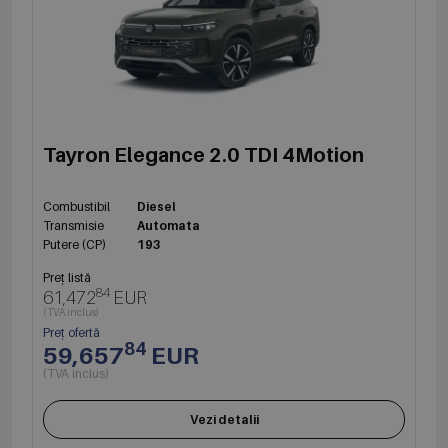
Tayron Elegance 2.0 TDI 4Motion
Combustibil
Diesel
Transmisie
Automata
Putere (CP)
193
Preț listă
84
61,472
EUR
(TVA inclus)
Preț ofertă
84
59,657
EUR
(TVA inclus)
Vezi detalii