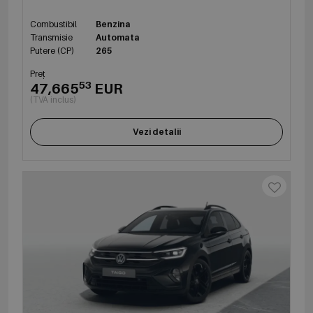
Combustibil
Benzina
Transmisie
Automata
Putere (CP)
265
Preț
53
47,665
EUR
(TVA inclus)
Vezi detalii