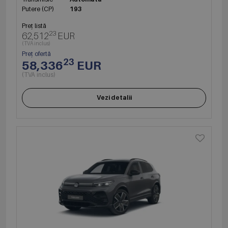
Putere (CP)
193
Preț listă
23
62,512
EUR
(TVA inclus)
Preț ofertă
23
58,336
EUR
(TVA inclus)
Vezi detalii