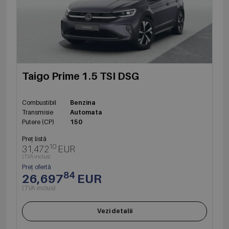
Taigo Prime 1.5 TSI DSG
Combustibil
Benzina
Transmisie
Automata
Putere (CP)
150
Preț listă
10
31,472
EUR
(TVA inclus)
Preț ofertă
84
26,697
EUR
(TVA inclus)
Vezi detalii