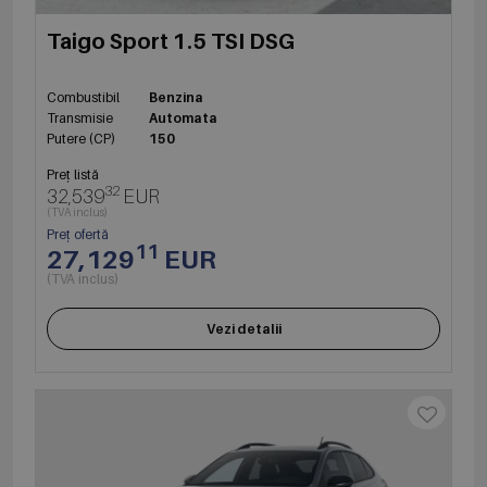
Taigo Sport 1.5 TSI DSG
Combustibil
Benzina
Transmisie
Automata
Putere (CP)
150
Preț listă
32
32,539
EUR
(TVA inclus)
Preț ofertă
11
27,129
EUR
(TVA inclus)
Vezi detalii