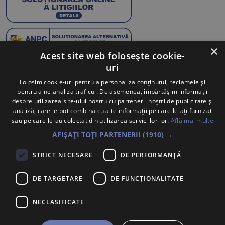
×
Acest site web folosește cookie-
uri
Abonează-te la Newsletter
Folosim cookie-uri pentru a personaliza conținutul, reclamele și
pentru a ne analiza traficul. De asemenea, împărtășim informații
Te anunțăm când avem oferte noi și promoții la mărcile
despre utilizarea site-ului nostru cu partenerii noștri de publicitate și
tale preferate.
analiză, care le pot combina cu alte informații pe care le-ați furnizat
sau pe care le-au colectat din utilizarea serviciilor lor.
Află mai multe
Trimite
AFIȘAȚI TOȚI PARTENERII
(1910) →
Sunt de acord ca datele cu caracter personal furnizate să fie
STRICT NECESARE
DE PERFORMANȚĂ
colectate pentru a putea fi contactat în vederea solicitării trimise.
Declar că am citit și sunt de acord cu
Politica de confidentialitate
.
DE TARGETARE
DE FUNCŢIONALITATE
PORSCHE INTER AUTO ROMANIA S.R.L.
Voluntari, Bdul. Pipera Nr. 2, Jud. Ilfov,
NECLASIFICATE
Înregistrată la Oficiul Registrului Comerțului Ilfov sub nr.
J2007002067233, CUI/CIF RO22188461