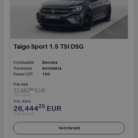
Taigo Sport 1.5 TSI DSG
Combustibil
Benzina
Transmisie
Automata
Putere (CP)
150
Preț listă
96
32,882
EUR
(TVA inclus)
Preț ofertă
25
26,444
EUR
(TVA inclus)
Vezi detalii