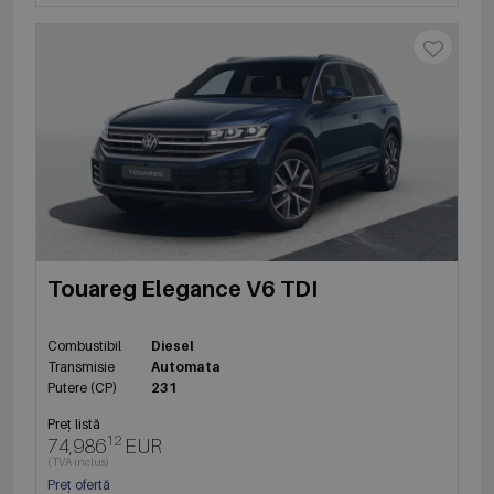
Touareg Elegance V6 TDI
Combustibil
Diesel
Transmisie
Automata
Putere (CP)
231
Preț listă
12
74,986
EUR
(TVA inclus)
Preț ofertă