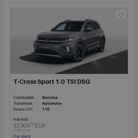
T-Cross Sport 1.0 TSI DSG
Combustibil
Benzina
Transmisie
Automata
Putere (CP)
115
Preț listă
73
32,904
EUR
(TVA inclus)
Preț ofertă