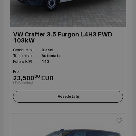
VW Crafter 3.5 Furgon L4H3 FWD
103kW
Combustibil
Diesel
Transmisie
Automata
Putere (CP)
140
Preț
00
23,500
EUR
(TVA inclus)
Vezi detalii