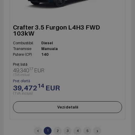
Crafter 3.5 Furgon L4H3 FWD
103kW
Combustibil
Diesel
Transmisie
Manuala
Putere (CP)
140
Preț listă
17
49,340
EUR
(TVA inclus)
Preț ofertă
14
39,472
EUR
(TVA inclus)
Vezi detalii
‹
›
1
2
3
4
5