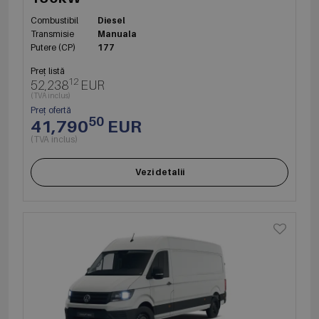
Combustibil
Diesel
Transmisie
Manuala
Putere (CP)
177
Preț listă
12
52,238
EUR
(TVA inclus)
Preț ofertă
50
41,790
EUR
(TVA inclus)
Vezi detalii