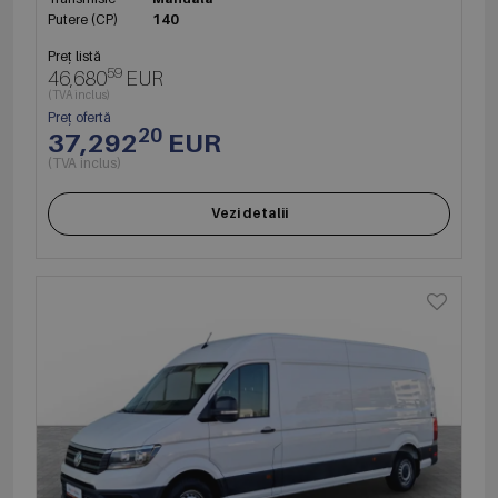
Putere (CP)
140
Preț listă
59
46,680
EUR
(TVA inclus)
Preț ofertă
20
37,292
EUR
(TVA inclus)
Vezi detalii