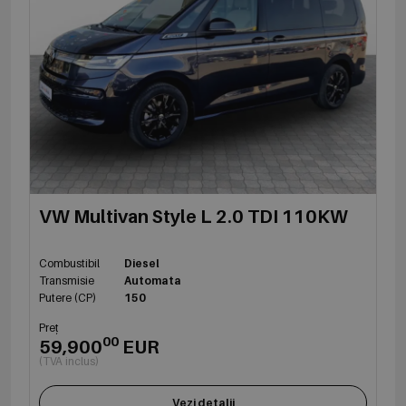
VW Multivan Style L 2.0 TDI 110KW
Combustibil
Diesel
Transmisie
Automata
Putere (CP)
150
Preț
00
59,900
EUR
(TVA inclus)
Vezi detalii