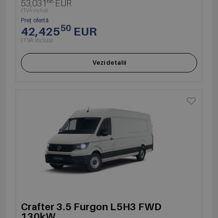
88
53,031
EUR
(TVA inclus)
Preț ofertă
50
42,425
EUR
(TVA inclus)
Vezi detalii
Crafter 3.5 Furgon L5H3 FWD
130kW