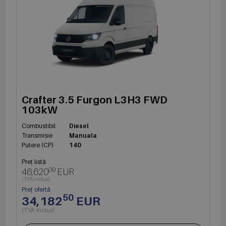
Crafter 3.5 Furgon L3H3 FWD
103kW
Combustibil
Diesel
Transmisie
Manuala
Putere (CP)
140
Preț listă
09
46,620
EUR
(TVA inclus)
Preț ofertă
50
34,182
EUR
(TVA inclus)