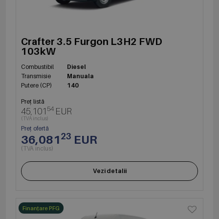
Crafter 3.5 Furgon L3H2 FWD
103kW
Combustibil
Diesel
Transmisie
Manuala
Putere (CP)
140
Preț listă
54
45,101
EUR
(TVA inclus)
Preț ofertă
23
36,081
EUR
(TVA inclus)
Vezi detalii
Finanțare PFG