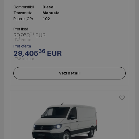
Combustibil
Diesel
Transmisie
Manuala
Putere (CP)
102
Preț listă
01
30,953
EUR
(TVA inclus)
Preț ofertă
36
29,405
EUR
(TVA inclus)
Vezi detalii