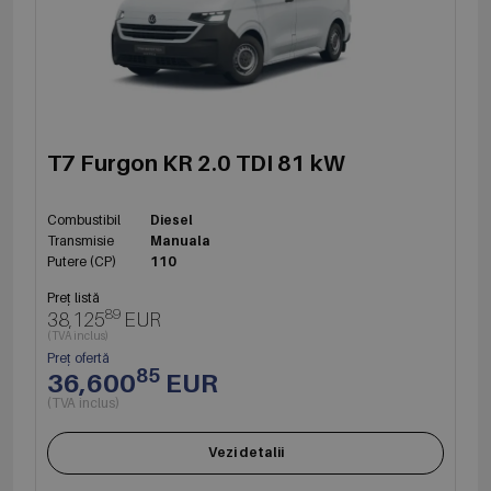
T7 Furgon KR 2.0 TDI 81 kW
Combustibil
Diesel
Transmisie
Manuala
Putere (CP)
110
Preț listă
89
38,125
EUR
(TVA inclus)
Preț ofertă
85
36,600
EUR
(TVA inclus)
Vezi detalii