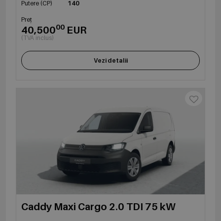
Putere (CP)
140
Preț
00
40,500
EUR
(TVA inclus)
Vezi detalii
Caddy Maxi Cargo 2.0 TDI 75 kW