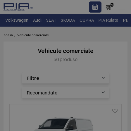
0
Volkswagen
Audi
SEAT
SKODA
CUPRA
PIA Rulate
PIA
Acasă
Vehicule comerciale
Vehicule comerciale
50 produse
Filtre