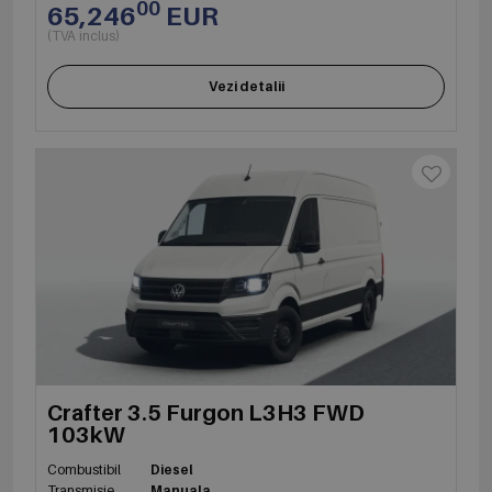
00
65,246
EUR
(TVA inclus)
Vezi detalii
Crafter 3.5 Furgon L3H3 FWD
103kW
Combustibil
Diesel
Transmisie
Manuala