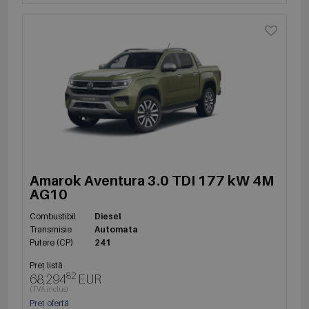
Amarok Aventura 3.0 TDI 177 kW 4M
AG10
Combustibil
Diesel
Transmisie
Automata
Putere (CP)
241
Preț listă
82
68,294
EUR
(TVA inclus)
Preț ofertă