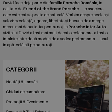
David face deja parte din
familia Porsche România
, în
calitate de
Friend of the Brand Porsche
— o asociere
care este cât se poate de naturală. Vorbim despre aceleași
valori: excelență, rigoare, libertate și bucuria de a merge
mereu mai departe. Iar pentru noi, la
Porsche Inter Auto
,
vizita lui David a fost mai mult decât o colaborare: a fost o
întâlnire între două moduri de a vedea performanța — unul
în apă, celălalt pe patru roți.
CATEGORII
Noutăți & Lansări
Ghiduri de cumpărare
Promoții & Evenimente
Recenzii & Test Drive-uri