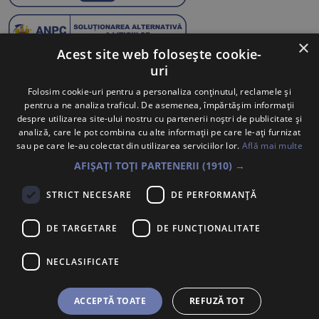
×
Acest site web folosește cookie-
uri
Abonează-te la Newsletter
Folosim cookie-uri pentru a personaliza conținutul, reclamele și
pentru a ne analiza traficul. De asemenea, împărtășim informații
Te anunțăm când avem oferte noi și promoții la mărcile
despre utilizarea site-ului nostru cu partenerii noștri de publicitate și
tale preferate.
analiză, care le pot combina cu alte informații pe care le-ați furnizat
sau pe care le-au colectat din utilizarea serviciilor lor.
Află mai multe
Trimite
AFIȘAȚI TOȚI PARTENERII
(1910) →
Sunt de acord ca datele cu caracter personal furnizate să fie
STRICT NECESARE
DE PERFORMANȚĂ
colectate pentru a putea fi contactat în vederea solicitării trimise.
Declar că am citit și sunt de acord cu
Politica de confidentialitate
.
DE TARGETARE
DE FUNCŢIONALITATE
PORSCHE INTER AUTO ROMANIA S.R.L.
Voluntari, Bdul. Pipera Nr. 2, Jud. Ilfov,
NECLASIFICATE
Înregistrată la Oficiul Registrului Comerțului Ilfov sub nr.
J2007002067233, CUI/CIF RO22188461
ACCEPTĂ TOATE
REFUZĂ TOT