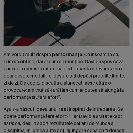
Am vorbit mult despre
performanță
. Ce înseamnă ea,
cum se obține, dar și cum se menține. David a spus ceva
care ne-a rămas în minte: că performanța adevărată nu e
doar despre medalii, ci despre a-ți depăși propriile limite,
zi de zi. De acolo, discuția a alunecat firesc către o
provocare: am vrut să-i arătăm cum ar putea să ajungă la
performanță și „fără efort”.
Așa s-a născut ideea unui
reel
inspirat de întrebarea „Se
poate performanță fără efort?”. Iar David a arătat exact
asta: că, deși în sport rezultatele cer ani de muncă și
disciplină, în lumea auto poți ajunge la ceea ce-ți dorești