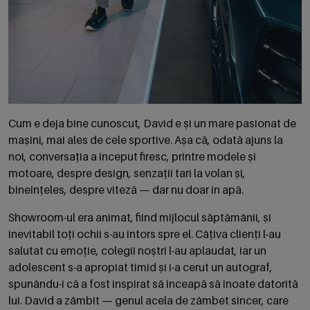
Cum e deja bine cunoscut, David e și un mare pasionat de
mașini, mai ales de cele sportive. Așa că, odată ajuns la
noi, conversația a început firesc, printre modele și
motoare, despre design, senzații tari la volan și,
bineînțeles, despre viteză — dar nu doar în apă.
Showroom-ul era animat, fiind mijlocul săptămânii, și
inevitabil toți ochii s-au întors spre el. Câțiva clienți l-au
salutat cu emoție, colegii noștri l-au aplaudat, iar un
adolescent s-a apropiat timid și i-a cerut un autograf,
spunându-i că a fost inspirat să înceapă să înoate datorită
lui. David a zâmbit — genul acela de zâmbet sincer, care