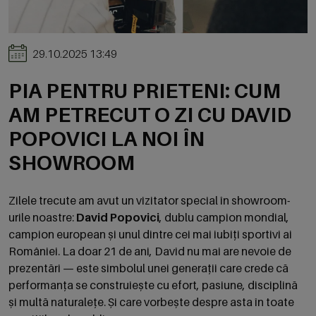
29.10.2025 13:49
PIA PENTRU PRIETENI: CUM
AM PETRECUT O ZI CU DAVID
POPOVICI LA NOI ÎN
SHOWROOM
Zilele trecute am avut un vizitator special în showroom-
urile noastre:
David Popovici
, dublu campion mondial,
campion european și unul dintre cei mai iubiți sportivi ai
României. La doar 21 de ani, David nu mai are nevoie de
prezentări — este simbolul unei generații care crede că
performanța se construiește cu efort, pasiune, disciplină
și multă naturalețe. Și care vorbește despre asta în toate