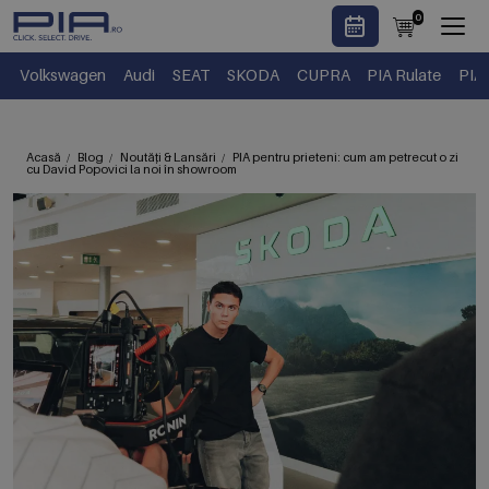
0
Volkswagen
Audi
SEAT
SKODA
CUPRA
PIA Rulate
PIA
Acasă
Blog
Noutăți & Lansări
PIA pentru prieteni: cum am petrecut o zi
cu David Popovici la noi în showroom