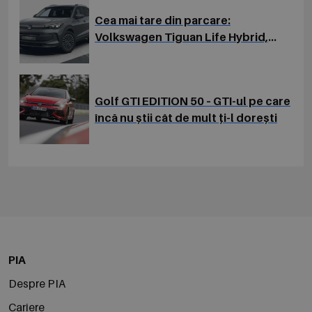
Cea mai tare din parcare:
Volkswagen Tiguan Life Hybrid,
acum cu o reducere de peste
10.000 EUR
Golf GTI EDITION 50 – GTI-ul pe care
încă nu știi cât de mult ți-l dorești
PIA
Despre PIA
Cariere