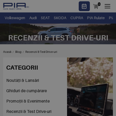
0
Volkswagen
Audi
SEAT
SKODA
CUPRA
PIA Rulate
PIA
RECENZII & TEST DRIVE-URI
Acasă
Blog
Recenzii & Test Drive-uri
CATEGORII
Noutăți & Lansări
Ghiduri de cumpărare
Promoții & Evenimente
Recenzii & Test Drive-uri