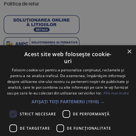
Politica de retur
×
Acest site web folosește cookie-
uri
Abonează-te la Newsletter
Folosim cookie-uri pentru a personaliza conținutul, reclamele și
pentru a ne analiza traficul. De asemenea, împărtășim informații
Te anunțăm când avem oferte noi și promoții la mărcile
despre utilizarea site-ului nostru cu partenerii noștri de publicitate și
tale preferate.
analiză, care le pot combina cu alte informații pe care le-ați furnizat
sau pe care le-au colectat din utilizarea serviciilor lor.
Află mai multe
Trimite
AFIȘAȚI TOȚI PARTENERII
(1910) →
Sunt de acord ca datele cu caracter personal furnizate să fie
STRICT NECESARE
DE PERFORMANȚĂ
colectate pentru a putea fi contactat în vederea solicitării trimise.
Declar că am citit și sunt de acord cu
Politica de confidentialitate
.
DE TARGETARE
DE FUNCŢIONALITATE
PORSCHE INTER AUTO ROMANIA S.R.L.