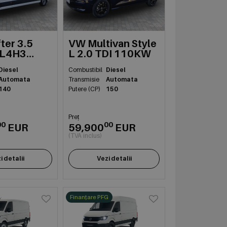
ter 3.5
VW Multivan Style
 L4H3
L 2.0 TDI 110KW
03kW
Diesel
Combustibil
Diesel
Automata
Transmisie
Automata
140
Putere (CP)
150
Preț
00
00
EUR
59,900
EUR
(TVA inclus)
i detalii
Vezi detalii
Finanțare PFG