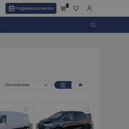
0
Programează service