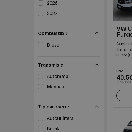
2026
2027
VW Cr
Combustibil
Furg
FWD
Combusti
Diesel
Transmis
Putere (C
Transmisie
Preț
Automata
40,5
(TVA incl
Manuala
Tip caroserie
Autoutilitara
Break