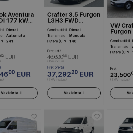
ok Aventura
Crafter 3.5 Furgon
DI 177 kW
L3H3 FWD
VW Craf
G10
103kW
bil
Diesel
Combustibil
Diesel
Furgon
ie
Automata
Transmisie
Manuala
FWD 1
Combustibil
P)
241
Putere (CP)
140
Transmisie
Preț listă
Putere (CP)
82
59
EUR
46,680
EUR
)
(TVA inclus)
ă
Preț ofertă
Preț
00
20
246
EUR
37,292
EUR
23,500
us)
(TVA inclus)
(TVA inclus)
Vezi detalii
Vezi detalii
Vez