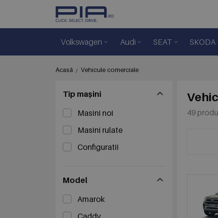
Volkswagen
Audi
SEAT
SKODA
Acasă
Vehicule comerciale
Tip mașini
Vehic
49 prod
Masini noi
Masini rulate
Configuratii
Model
Amarok
Caddy