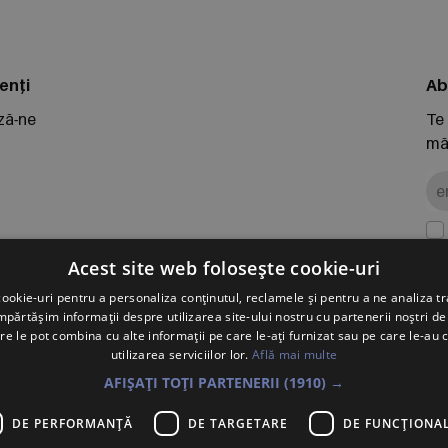
enți
Ab
ză-ne
Te
măr
 retur
Acest site web folosește cookie-uri
ookie-uri pentru a personaliza conținutul, reclamele și pentru a ne analiza tr
ărtășim informații despre utilizarea site-ului nostru cu partenerii noștri de 
PO
re le pot combina cu alte informații pe care le-ați furnizat sau pe care le-au 
Vol
utilizarea serviciilor lor.
Află mai multe
Înr
AFIȘAȚI TOȚI PARTENERII
(1910) →
J2
DE PERFORMANȚĂ
DE TARGETARE
DE FUNCŢIONAL