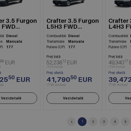
er 3.5 Furgon
Crafter 3.5 Furgon
Crafter
 FWD
L5H3 FWD
L4H3 
kW
130kW
103kW
bil
Diesel
Combustibil
Diesel
Combustibil
ie
Manuala
Transmisie
Manuala
Transmisie
P)
177
Putere (CP)
177
Putere (CP)
Preț listă
Preț listă
88
12
17
EUR
52,238
EUR
49,340
)
(TVA inclus)
(TVA inclus)
ă
Preț ofertă
Preț ofertă
50
50
425
EUR
41,790
EUR
39,47
us)
(TVA inclus)
(TVA inclus)
Vezi detalii
Vezi detalii
Vez
‹
1
2
3
4
5