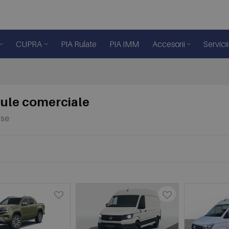
CUPRA
PIA Rulate
PIA IMM
Accesorii
Servicii
ule comerciale
use