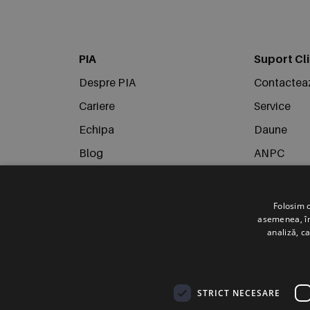
PIA
Suport Cli
Despre PIA
Contactea
Cariere
Service
Echipa
Daune
Blog
ANPC
Campanii
Politica de
Termeni și condiții
Folosim c
asemenea, împ
Politica de confidențialitate
analiză, ca
Politica de utilizare Cookie-uri
Social media
STRICT NECESARE