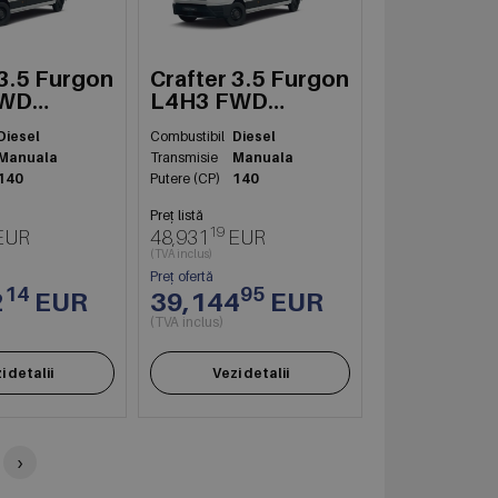
 3.5 Furgon
Crafter 3.5 Furgon
FWD
L4H3 FWD
103kW
Diesel
Combustibil
Diesel
Manuala
Transmisie
Manuala
140
Putere (CP)
140
Preț listă
19
EUR
48,931
EUR
(TVA inclus)
Preț ofertă
14
95
2
EUR
39,144
EUR
(TVA inclus)
i detalii
Vezi detalii
›