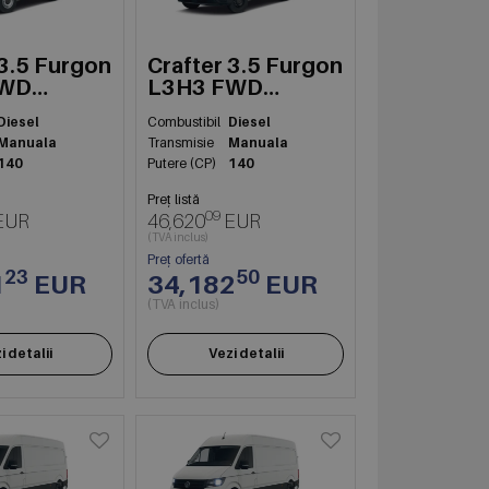
 3.5 Furgon
Crafter 3.5 Furgon
FWD
L3H3 FWD
103kW
Diesel
Combustibil
Diesel
Manuala
Transmisie
Manuala
140
Putere (CP)
140
Preț listă
09
EUR
46,620
EUR
(TVA inclus)
Preț ofertă
23
50
1
EUR
34,182
EUR
(TVA inclus)
i detalii
Vezi detalii