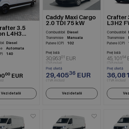
Caddy Maxi Cargo
Crafter
2.0 TDI 75 kW
L3H2 
after 3.5
103kW
Combustibil
Diesel
Combustibil
on L4H3
Transmisie
Manuala
Transmisie
 103kW
bil
Diesel
Putere (CP)
102
Putere (CP)
ie
Automata
Preț listă
Preț listă
P)
140
01
54
30,953
EUR
45,101
(TVA inclus)
(TVA inclus)
Preț ofertă
Preț ofertă
36
29,405
EUR
36,08
00
00
EUR
us)
(TVA inclus)
(TVA inclus)
Vezi detalii
Vezi detalii
Vez