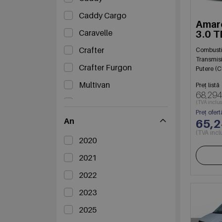
Caddy Cargo
Amar
Caravelle
3.0 T
4M A
Crafter
Combusti
Transmis
Crafter Furgon
Putere (C
Multivan
Preț listă
68,294
T6
(TVA inclus
Preț ofert
An
65,
(TVA incl
2020
2021
2022
2023
2025