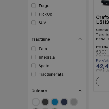
Furgon
Pick Up
Craft
L5H3
SUV
130
Combusti
Transmis
Tracțiune
Putere (C
Preț listă
Fata
53,031
(TVA inclus
Integrala
Preț ofert
42,
Spate
(TVA incl
Tracțiune față
Culoare