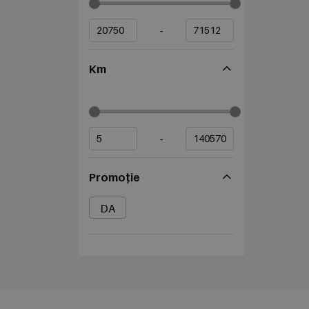
-
Km
-
Promoție
DA