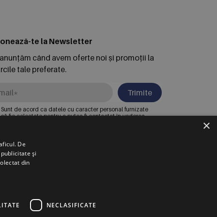
onează-te la Newsletter
 anunțăm când avem oferte noi și promoții la
cile tale preferate.
Trimite
Sunt de acord ca datele cu caracter personal furnizate
să fie colectate pentru a putea fi contactat în vederea
×
solicitării trimise. Declar că am citit și sunt de acord cu
Politica de confidentialitate
.
aficul. De
publicitate și
RSCHE INTER AUTO ROMANIA S.R.L.
colectat din
untari, Bdul. Pipera Nr. 2, Jud. Ilfov,
egistrată la Oficiul Registrului Comerțului Ilfov sub nr.
007002067233, CUI/CIF RO22188461
ITATE
NECLASIFICATE